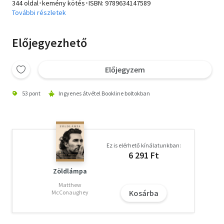
344 oldal･kemény kötés･ISBN:
9789634147589
További részletek
Előjegyezhető
Előjegyzem
53 pont
Ingyenes átvétel Bookline boltokban
Ez is elérhető kínálatunkban:
6 291 Ft
Zöldlámpa
Matthew
Kosárba
McConaughey