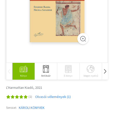
Szótár, nyelvkönyv
Tankönyv, segédkönyv
Társadalomtudomány
Természettudomány
Történelem
Vallás
Könyv
Antikvár
E-könyv
Idegen nyelvű
Hangos
L'Harmattan Kiadó, 2021
Olvasói vélemények (1)
KÁROLI KÖNYVEK
Sorozat: