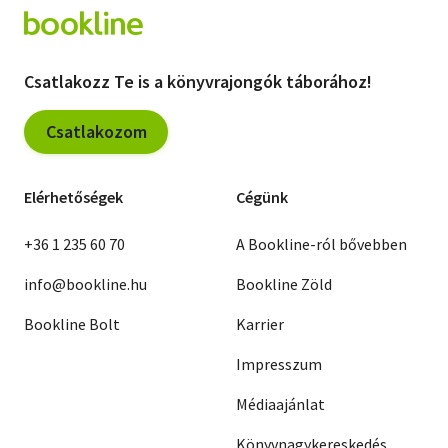
Csatlakozz Te is a könyvrajongók táborához!
Csatlakozom
Elérhetőségek
Cégünk
+36 1 235 60 70
A Bookline-ról bővebben
info@bookline.hu
Bookline Zöld
Bookline Bolt
Karrier
Impresszum
Médiaajánlat
Könyvnagykereskedés