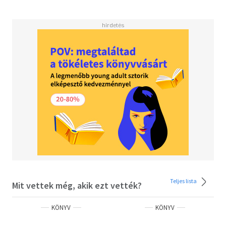
szakosodásain".
A kézikönyv célja, hogy bővítse tudásunkat a színpadi test
lehetséges megjelenéseiről és az előadás dinamikájára
adott nézői válaszreakciókról. Az egyensúlyról, az
ellentétről, a montázsról és egyéb színpadi technikákról
szóló gyakorlati fejezeteket olyan elméleti szócikkek
követnek, mint a Szöveg és színpad vagy a Tágítás. A
szerzők az előadóművészek összetett mesterségét,
titkos művészetét helyezik kutatásaik középpontjába.
Olvasd el mások véleményét is!
Teljes lista
Mit vettek még, akik ezt vették?
KÖNYV
KÖNYV