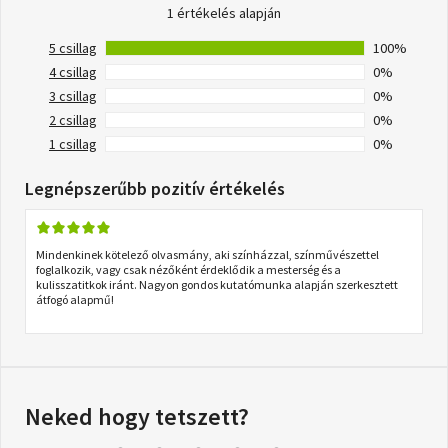
1 értékelés alapján
5 csillag
100%
4 csillag
0%
3 csillag
0%
2 csillag
0%
1 csillag
0%
Legnépszerűbb pozitív értékelés
Mindenkinek kötelező olvasmány, aki színházzal, színművészettel
foglalkozik, vagy csak nézőként érdeklődik a mesterség és a
kulisszatitkok iránt. Nagyon gondos kutatómunka alapján szerkesztett
átfogó alapmű!
Neked hogy tetszett?