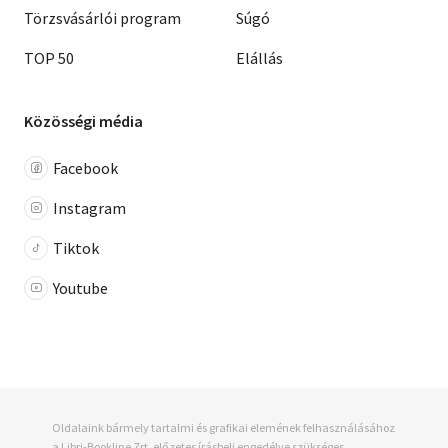
Törzsvásárlói program
Súgó
TOP 50
Elállás
Közösségi média
Facebook
Instagram
Tiktok
Youtube
Oldalaink bármely tartalmi és grafikai elemének felhasználásához
a Libri-Bookline Zrt. előzetes írásbeli engedélye szükséges.