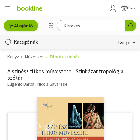
Üres
AI ajánló
Kategóriák
Könyv
Könyv
Művészet
Film és színház
Életmód, egészség
A színész titkos művészete - Színházantropológiai
Erotika
szótár
Gyermek- és ifjúsági
Eugenio Barba
Nicola Savarese
Hobbi, szabadidő
Irodalom
Művészet
Szakkönyv