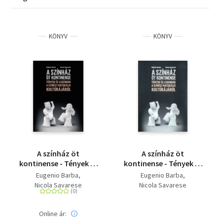
KÖNYV
KÖNYV
A színház öt
A színház öt
kontinense - Tények és
kontinense - Tények és
legendák a színész
legendák a színész
Eugenio Barba
Eugenio Barba
materiális kultúrájáról
materiális kultúrájáról
Nicola Savarese
Nicola Savarese
Online ár: