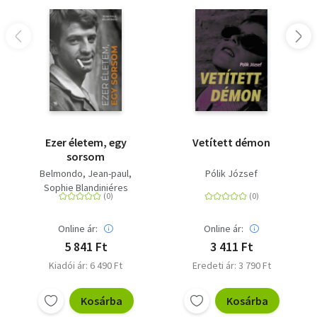
Ezer életem, egy
Vetített démon
sorsom
Belmondo, Jean-paul
Pólik József
Sophie Blandiniéres
Online ár:
Online ár:
5 841 Ft
3 411 Ft
Kiadói ár: 6 490 Ft
Eredeti ár: 3 790 Ft
Kosárba
Kosárba