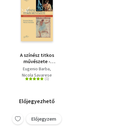
A színész titkos
művészete -
Színházantropológiai
Eugenio Barba
szótár
Nicola Savarese
Előjegyezhető
Előjegyzem