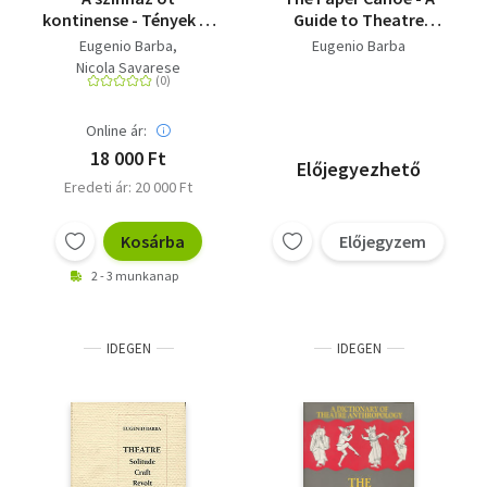
kontinense - Tények és
Guide to Theatre
legendák a színész
Anthropology
Eugenio Barba
Eugenio Barba
materiális kultúrájáról
Nicola Savarese
Online ár:
18 000 Ft
Előjegyezhető
Eredeti ár: 20 000 Ft
Kosárba
Előjegyzem
2 - 3 munkanap
IDEGEN
IDEGEN