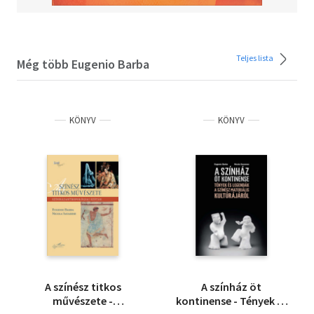
Teljes lista
Még több Eugenio Barba
KÖNYV
KÖNYV
A színész titkos
A színház öt
művészete -
kontinense - Tények és