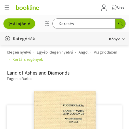
Üres
AI ajánló
Kategóriák
Könyv
Idegen nyelvű
Egyéb idegen nyelvű
Angol
Világirodalom
Életmód, egészség
Kortárs regények
Erotika
Land of Ashes and Diamonds
Gyermek- és ifjúsági
Eugenio Barba
Hobbi, szabadidő
Irodalom
Művészet
Szakkönyv