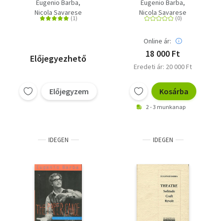
Színházantropológiai
legendák a színész
Eugenio Barba
Eugenio Barba
szótár
materiális kultúrájáról
Nicola Savarese
Nicola Savarese
Online ár:
18 000 Ft
Előjegyezhető
Eredeti ár: 20 000 Ft
Előjegyzem
Kosárba
2 - 3 munkanap
IDEGEN
IDEGEN