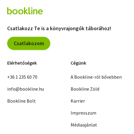
Csatlakozz Te is a könyvrajongók táborához!
Csatlakozom
Elérhetőségek
Cégünk
+36 1 235 60 70
A Bookline-ról bővebben
info@bookline.hu
Bookline Zöld
Bookline Bolt
Karrier
Impresszum
Médiaajánlat