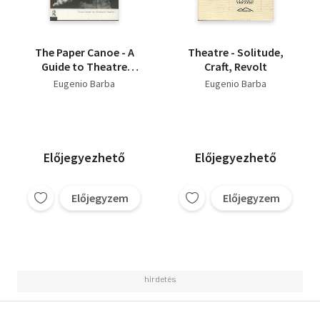
The Paper Canoe - A
Theatre - Solitude,
Guide to Theatre
Craft, Revolt
Anthropology
Eugenio Barba
Eugenio Barba
Előjegyezhető
Előjegyezhető
Előjegyzem
Előjegyzem