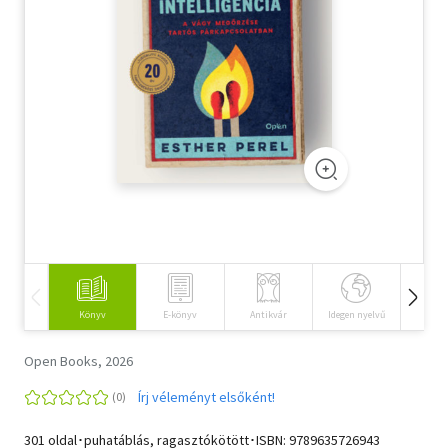
Szótár, nyelvkönyv
Tankönyv, segédkönyv
Társadalomtudomány
Természettudomány
Történelem
Vallás
Könyv
E-könyv
Antikvár
Idegen nyelvű
Hangos
Open Books, 2026
Írj véleményt elsőként!
301 oldal･puhatáblás, ragasztókötött･ISBN:
9789635726943