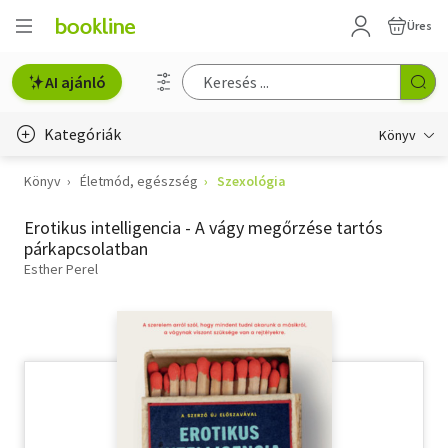
Üres
AI ajánló
Kategóriák
Könyv
Könyv
Életmód, egészség
Szexológia
Életmód, egészség
Erotikus intelligencia - A vágy megőrzése tartós
Erotika
párkapcsolatban
Gyermek- és ifjúsági
Esther Perel
Hobbi, szabadidő
Irodalom
Művészet
Szakkönyv