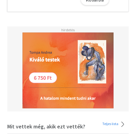
férfi szerepeink, családi mintázataink, a szülői lét
mindent átható felelőssége vagy éppen a túlzott érzelmi
összeolvadás. Ennek ellenére, ahogy ebből a már
klasszikussá vált alapműből kiderül, a szex sok együtt
töltött év után is lehet játékos, kreatív, érzéki. Perel
könyve nemcsak okos és szellemes elméleti munka,
hanem izgalmas esetleírások tárháza, amiből mindenki
inspirálódhat, aki szeretné elsajátítani a vágy
felébresztésének képességét. A nagy sikerű, korábban
Szeretkezés fogságban című kötetet most javított
kiadásban, jubileumi előszóval kiegészítve vehetik
kezükbe a magyar olvasók.
Teljes lista
Mit vettek még, akik ezt vették?