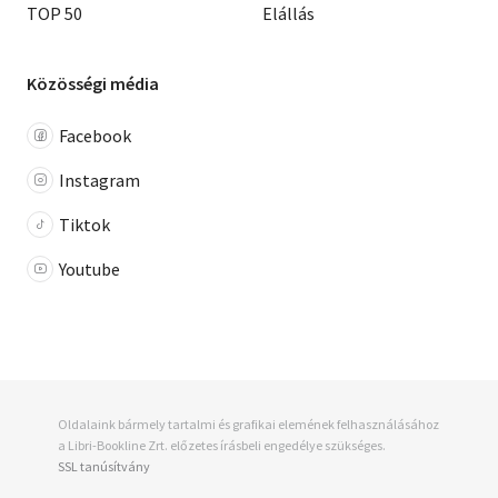
TOP 50
Elállás
Közösségi média
Facebook
Instagram
Tiktok
Youtube
Oldalaink bármely tartalmi és grafikai elemének felhasználásához
a Libri-Bookline Zrt. előzetes írásbeli engedélye szükséges.
SSL tanúsítvány