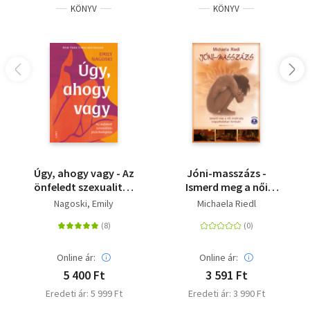
KÖNYV
KÖNYV
Úgy, ahogy vagy - Az
Jóni-masszázs -
önfeledt szexualitás
Ismerd meg a női
pszichológiája
érzékiség
Nagoski, Emily
Michaela Riedl
kiapadhatatlan
forrását! - Letölthető
masszázs videóval
Online ár:
Online ár:
5 400 Ft
3 591 Ft
Eredeti ár: 5 999 Ft
Eredeti ár: 3 990 Ft