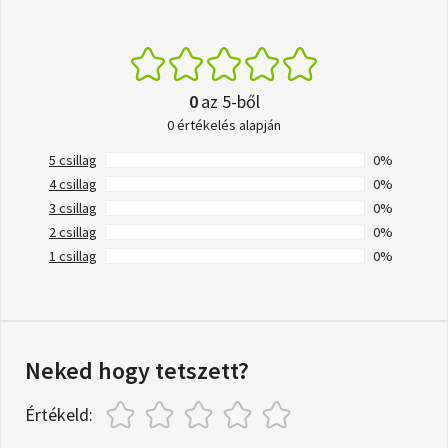
0
az 5-ből
0 értékelés alapján
5 csillag
0%
4 csillag
0%
3 csillag
0%
2 csillag
0%
1 csillag
0%
Neked hogy tetszett?
Értékeld: