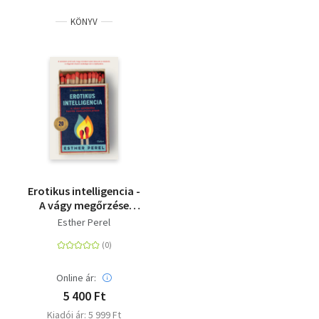
KÖNYV
Erotikus intelligencia -
A vágy megőrzése
tartós
Esther Perel
párkapcsolatban
Online ár:
5 400 Ft
Kiadói ár: 5 999 Ft