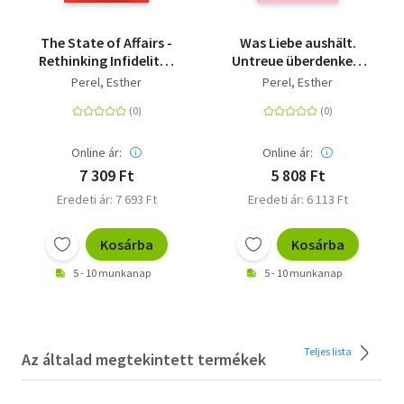
The State of Affairs -
Was Liebe aushält.
Rethinking Infidelity -
Untreue überdenken.
a book for anyone
Ein Buch für alle, die
Perel, Esther
Perel, Esther
who has ever loved
jemals geliebt haben
Online ár:
Online ár:
7 309 Ft
5 808 Ft
Eredeti ár: 7 693 Ft
Eredeti ár: 6 113 Ft
Kosárba
Kosárba
5 - 10 munkanap
5 - 10 munkanap
Teljes lista
Az általad megtekintett termékek