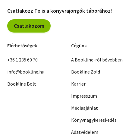
Csatlakozz Te is a könyvrajongók táborához!
Csatlakozom
Elérhetőségek
Cégünk
+36 1 235 60 70
A Bookline-ról bővebben
info@bookline.hu
Bookline Zöld
Bookline Bolt
Karrier
Impresszum
Médiaajánlat
Könyvnagykereskedés
Adatvédelem