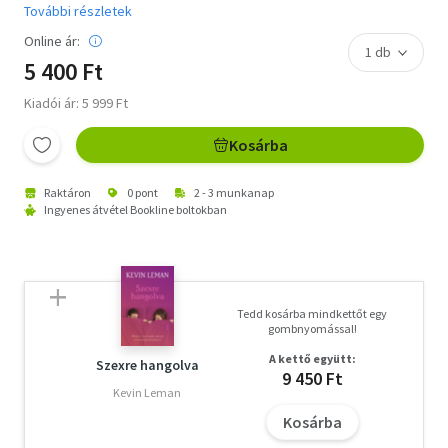
További részletek
Online ár:
5 400 Ft
Kiadói ár: 5 999 Ft
Kosárba
Raktáron
0 pont
2 - 3 munkanap
Ingyenes átvétel Bookline boltokban
Tedd kosárba mindkettőt egy
gombnyomással!
A kettő együtt:
Szexre hangolva
9 450 Ft
Kevin Leman
Kosárba