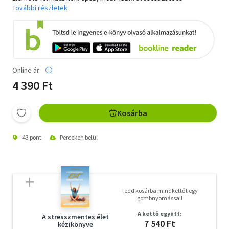
További részletek
Online ár:
4 390 Ft
Kosárba
43 pont
Perceken belül
Tedd kosárba mindkettőt egy
gombnyomással!
A kettő együtt:
A stresszmentes élet
7 540 Ft
kézikönyve