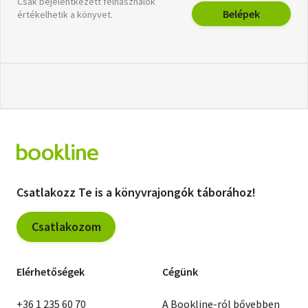
Csak bejelentkezett felhasználók
Belépek
értékelhetik a könyvet.
Csatlakozz Te is a könyvrajongók táborához!
Csatlakozom
Elérhetőségek
Cégünk
+36 1 235 60 70
A Bookline-ról bővebben