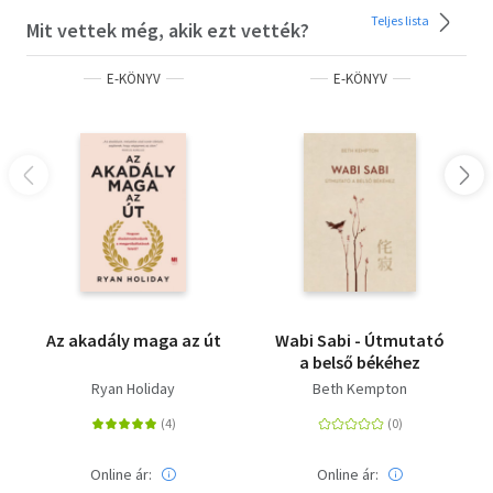
csodálatosan érzed magad!" Louise L. Hay (Az Éld az
Teljes lista
Mit vettek még, akik ezt vették?
életed! és Az erő benned van! című bestsellerek szerzője)
E-KÖNYV
E-KÖNYV
A letöltéssel kapcsolatos kérdésekre
itt
találhat választ.
Olvasd el mások véleményét is!
Az akadály maga az út
Wabi Sabi - Útmutató
a belső békéhez
Ryan Holiday
Beth Kempton
Online ár:
Online ár: