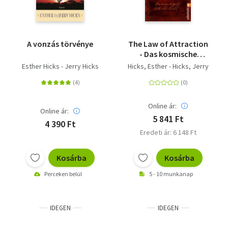
A vonzás törvénye
The Law of Attraction
- Das kosmische
Gesetz hinter THE
Esther Hicks - Jerry Hicks
Hicks, Esther - Hicks, Jerry
SECRET
Online ár:
Online ár:
5 841 Ft
4 390 Ft
Eredeti ár: 6 148 Ft
Kosárba
Kosárba
Perceken belül
5 - 10 munkanap
IDEGEN
IDEGEN