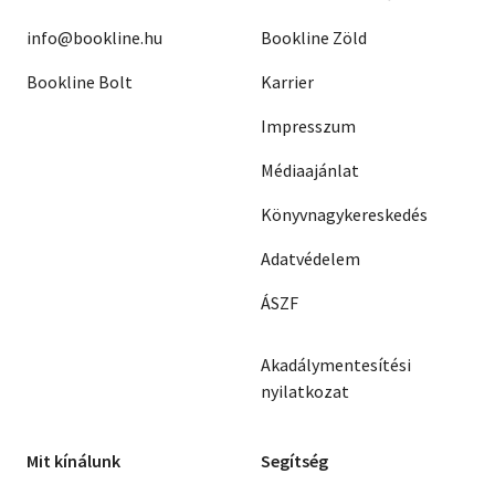
info@bookline.hu
Bookline Zöld
Bookline Bolt
Karrier
Impresszum
Médiaajánlat
Könyvnagykereskedés
Adatvédelem
ÁSZF
Akadálymentesítési
nyilatkozat
Mit kínálunk
Segítség