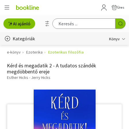
Üres
AI ajánló
Kategóriák
Könyv
e-könyv
Ezoterika
Ezoterikus filozófia
Életmód, egészség
Kérd és megadatik 2 - A tudatos szándék
Erotika
megdöbbentő ereje
Gyermek- és ifjúsági
Esther Hicks - Jerry Hicks
Hobbi, szabadidő
Irodalom
Művészet
Szakkönyv