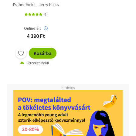
megdöbbentő ereje
Esther Hicks - Jerry Hicks
Online ár:
4 390 Ft
Kosárba
Perceken belül