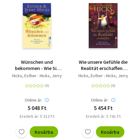
Wünschen und
Wie unsere Gefühle die
bekommen - Wie Sie
Realität erschaffen -
Ihre Sehnsüchte
Die Gesetze der
Hicks, Esther - Hicks, Jerry
Hicks, Esther - Hicks, Jerry
erfüllen. Die Kunst der
Manifestation
Wunscherfüllung -
gute Wünsche richtig
wünschen
Online ár:
Online ár:
5 048 Ft
5 454 Ft
Eredeti ár: 5 313 Ft
Eredeti ár: 5 741 Ft
Kosárba
Kosárba