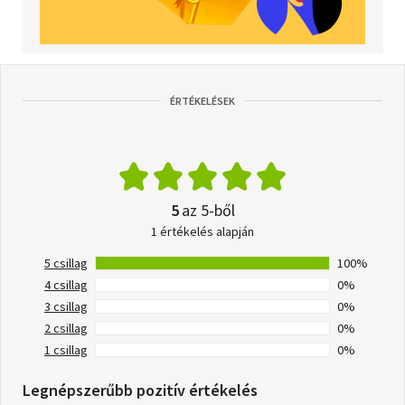
ÉRTÉKELÉSEK
5
az 5-ből
1 értékelés alapján
5 csillag
100%
4 csillag
0%
3 csillag
0%
2 csillag
0%
1 csillag
0%
Legnépszerűbb pozitív értékelés