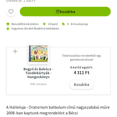
Eredeti ár: 2 300 Ft
Kosárba
Beszállítói készleten
20 pont
5 - 8 munkanap
Ingyenes átvétel Bookline boltokban
Tedd kosárba mindkettőt egy
gombnyomással!
A kettő együtt:
Bogyó és Babóca -
4 311 Ft
Tündérkártyák -
Hangoskönyv
Kosárba
Kifli zenekar
A Halleluja - Oratorium balbulum című nagyszabású műre
2008-ban kaptunk megrendelést a Bécsi