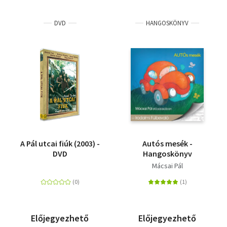
DVD
HANGOSKÖNYV
A Pál utcai fiúk (2003) -
Autós mesék -
DVD
Hangoskönyv
Mácsai Pál
Előjegyezhető
Előjegyezhető