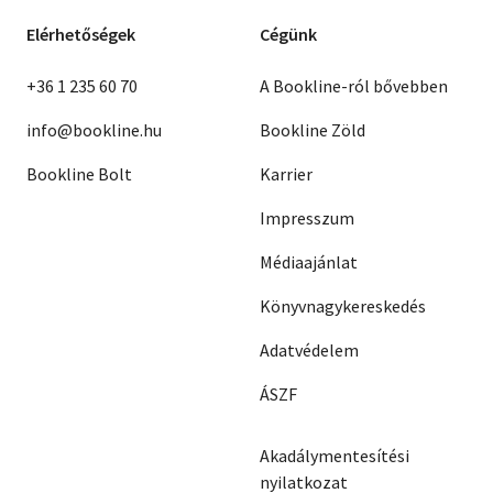
Elérhetőségek
Cégünk
+36 1 235 60 70
A Bookline-ról bővebben
info@bookline.hu
Bookline Zöld
Bookline Bolt
Karrier
Impresszum
Médiaajánlat
Könyvnagykereskedés
Adatvédelem
ÁSZF
Akadálymentesítési
nyilatkozat