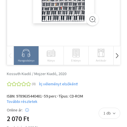
Szótár, nyelvkönyv
Tankönyv, segédkönyv
Társadalomtudomány
Természettudomány
Történelem
Hangoskönyv
Könyv
E-könyv
Antikvár
Idegen 
Vallás
Kossuth Kiadó / Mojzer Kiadó, 2020
Írj véleményt elsőként!
ISBN:
9789635440481
･59 perc･Típus: CD-ROM
További részletek
Online ár:
2 070 Ft