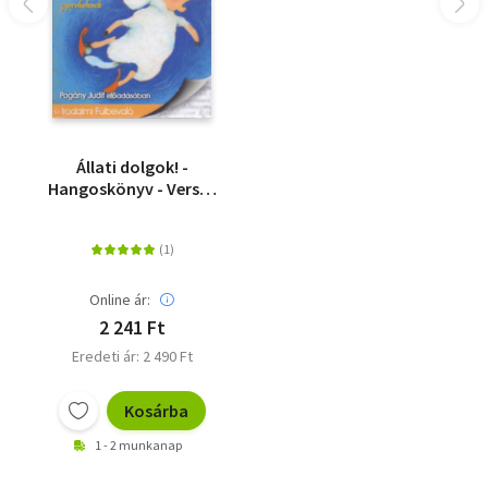
Állati dolgok! -
Hangoskönyv - Versek
1-99 éves gyerekeknek
Online ár:
2 241 Ft
Eredeti ár: 2 490 Ft
Kosárba
1 - 2 munkanap