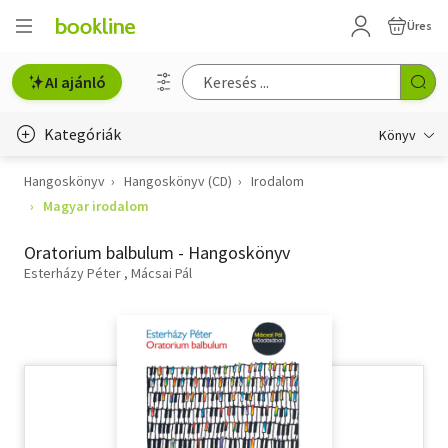
Üres
AI ajánló
Kategóriák
Könyv
Hangoskönyv
Hangoskönyv (CD)
Irodalom
Életmód, egészség
Magyar irodalom
Erotika
Oratorium balbulum - Hangoskönyv
Gyermek- és ifjúsági
Esterházy Péter
Mácsai Pál
Hobbi, szabadidő
Irodalom
Művészet
Szakkönyv