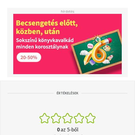
ÉRTÉKELÉSEK
0
az 5-ből