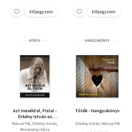
Előjegyzem
Előjegyzem
KÖNYV
HANGOSKÖNYV
Azt meséld el, Pista! -
Tóték - Hangoskönyv
Örkény István az
Életéről
Mácsai Pál
Örkény István
Örkény István
Mácsai Pál
Bereményi Géza