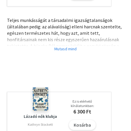
Teljes munkásságát a társadalmi igazságtalanságok
(általában pedig: az alávalóság) elleni harcnak szentelte,
egészen természetes hát, hogy azt, amit tett,
honfitársainak nem kis része egyszerűen hazaárulásnak
tekintette. A büszke Dél nemes lakóit a nagyközönség a
Tobacco Road előtt leginkább Margaret Mitchell
szörnyűséges epopeiájából, az Elfújta a szélből ismerte, s
nem csoda, hogy sokan és fölöttébb megütköztek azon,
amit Caldwell elébük tárt.
Ez is elérhető
kínálatunkban:
6 300 Ft
Lázadó nők klubja
Kosárba
Kathryn Stockett