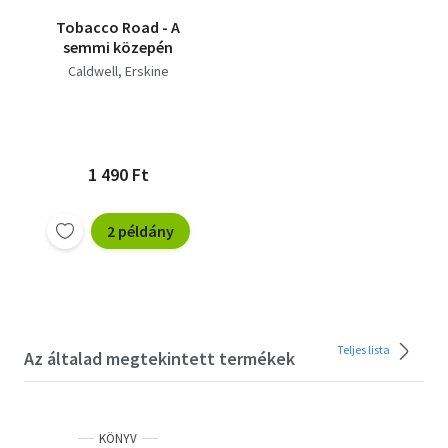
Tobacco Road - A
semmi közepén
Caldwell, Erskine
1 490 Ft
2 példány
Teljes lista
Az általad megtekintett termékek
KÖNYV