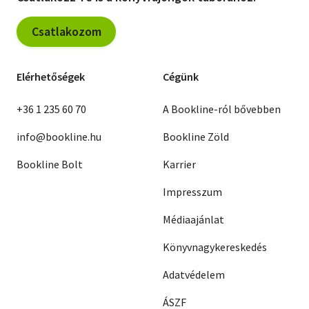
Csatlakozom
Elérhetőségek
Cégünk
+36 1 235 60 70
A Bookline-ról bővebben
info@bookline.hu
Bookline Zöld
Bookline Bolt
Karrier
Impresszum
Médiaajánlat
Könyvnagykereskedés
Adatvédelem
ÁSZF