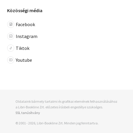
Közösségi média
Facebook
Instagram
Tiktok
Youtube
Oldalaink bármely tartalmi és grafikai elemének felhasználásához
a Libri-Bookline Zrt. előzetes írásbeli engedélye szükséges.
SSL tanúsítvány
© 2001 - 2026, Libri-Bookline Zrt. Minden jog fenntartva.