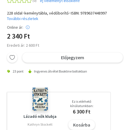
Írj véleményt elsőként!
228 oldal･keménytábla, védőborító･ISBN:
9789637448997
További részletek
Online ár:
2 340 Ft
Eredeti ár: 2 600 Ft
Előjegyzem
23 pont
Ingyenes átvétel Bookline boltokban
Ez is elérhető
kínálatunkban:
6 300 Ft
Lázadó nők klubja
Kosárba
Kathryn Stockett