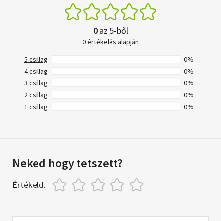
0
az 5-ből
0 értékelés alapján
5 csillag
0%
4 csillag
0%
3 csillag
0%
2 csillag
0%
1 csillag
0%
Neked hogy tetszett?
Értékeld: