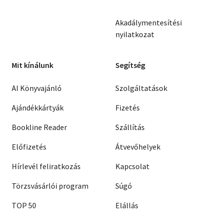
Akadálymentesítési
nyilatkozat
Mit kínálunk
Segítség
AI Könyvajánló
Szolgáltatások
Ajándékkártyák
Fizetés
Bookline Reader
Szállítás
Előfizetés
Átvevőhelyek
Hírlevél feliratkozás
Kapcsolat
Törzsvásárlói program
Súgó
TOP 50
Elállás