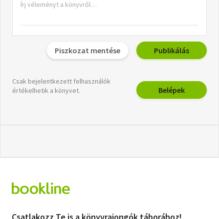
Piszkozat mentése
Publikálás
Csak bejelentkezett felhasználók
Belépek
értékelhetik a könyvet.
Csatlakozz Te is a könyvrajongók táborához!