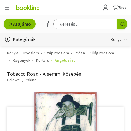
Üres
AI ajánló
Kategóriák
Könyv
Könyv
Irodalom
Szépirodalom
Próza
Világirodalom
Életmód, egészség
Regények
Kortárs
Angolszász
Erotika
Tobacco Road - A semmi közepén
Gyermek- és ifjúsági
Caldwell, Erskine
Hobbi, szabadidő
Irodalom
Művészet
Szakkönyv