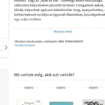
kávéház” vagy az „Apák és fiúk”. Tizennégy eltérő hosszúságú,
változatos helyszíneken játszódó történet. A megjelenő alakok,
témák, helyszínek egészen különbözőek: öreg, spanyol koldus,
kórház baleseti osztálya az Egyesült Államokban, beszélgetése
egy svájci restiben.
Ernest Hemingway novellákkal indult, és pályája során végig ebb
műfajban tudta legjobban megmutatni briliáns erényeit.
185 oldal･keménytábla, védőborító･ISBN:
9789635683697
A 21. Század Kiadó - Magyarországon először - az eredeti kötet
További részletek
megjelenési sorrendjében, azok tartalmát követve, három köte
vű
Hangoskönyv
Film
Zene
adja közre Hemingway novellisztikáját.
Mit vettek még, akik ezt vették?
KÖNYV
KÖNYV
KÖNYV