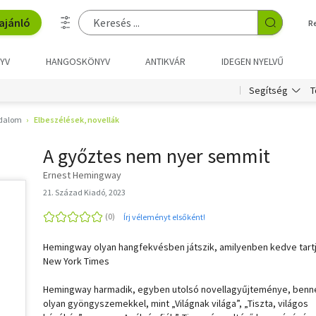
ajánló
R
YV
HANGOSKÖNYV
ANTIKVÁR
IDEGEN NYELVŰ
T
Segítség
odalom
Elbeszélések, novellák
A győztes nem nyer semmit
Ernest Hemingway
21. Század Kiadó, 2023
Írj véleményt elsőként!
Hemingway olyan hangfekvésben játszik, amilyenben kedve tartj
New York Times
Hemingway harmadik, egyben utolsó novellagyűjteménye, benn
olyan gyöngyszemekkel, mint „Világnak világa”, „Tiszta, világos