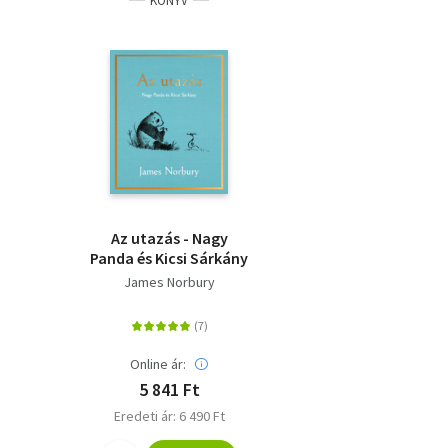
KÖNYV
Az utazás - Nagy
Panda és Kicsi Sárkány
James Norbury
Online ár:
5 841 Ft
Eredeti ár: 6 490 Ft