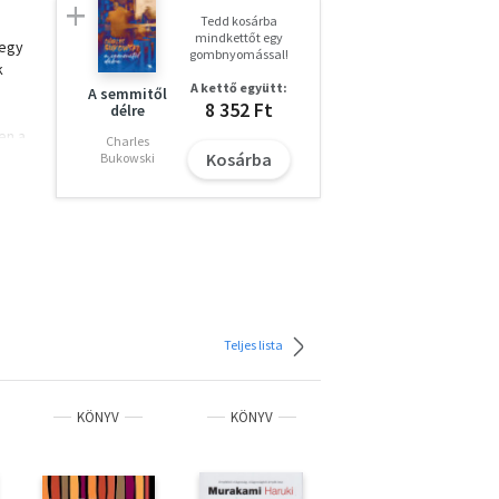
Tedd kosárba
mindkettőt egy
 egy
gombnyomással!
k
A kettő együtt:
A semmitől
8 352 Ft
délre
en a
Charles
Kosárba
Bukowski
ek
tben
Teljes lista
KÖNYV
KÖNYV
KÖNYV