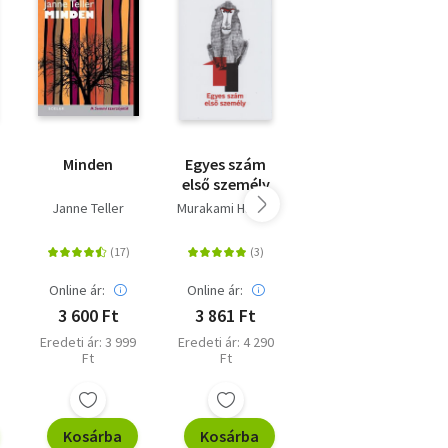
Minden
Egyes szám
Ivan Iljics
első személy
halála
Janne Teller
Murakami Haruki
Lev Tolsztoj
Online ár:
Online ár:
Online ár:
3 600 Ft
3 861 Ft
2 430 Ft
Eredeti ár: 3 999
Eredeti ár: 4 290
Eredeti ár: 2 699
Ft
Ft
Ft
Kosárba
Kosárba
Kosárba