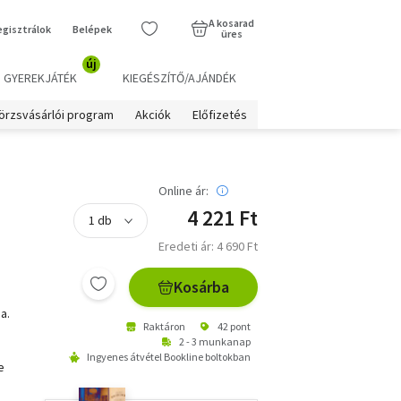
A kosarad
egisztrálok
Belépek
üres
új
GYEREKJÁTÉK
KIEGÉSZÍTŐ/AJÁNDÉK
örzsvásárlói program
Akciók
Előfizetés
Online ár:
4 221 Ft
Eredeti ár: 4 690 Ft
Kosárba
a.
Raktáron
42 pont
2 - 3 munkanap
Ingyenes átvétel Bookline boltokban
e