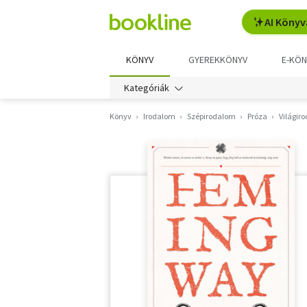
AI Könyv
KÖNYV
GYEREKKÖNYV
E-KÖN
Kategóriák
Könyv
Irodalom
Szépirodalom
Próza
Világir