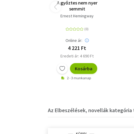
A győztes nem nyer
semmit
Ernest Hemingway
Online ár:
4 221 Ft
Eredeti ár: 4 690 Ft
Kosárba
2 - 3 munkanap
Az Elbeszélések, novellák kategória 
KÖNYV