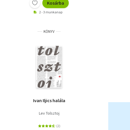
Kosárba
2 - 3 munkanap
KÖNYV
Ivan Iljics halála
Lev Tolsztoj