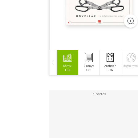
Könyv
E-könyv
Antikvár
Idegen nyel
1 db
1 db
5 db