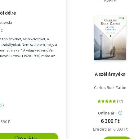
KÖNYV
ől délre
kowski
 törvényeket, az erkölcsöket, a
a szabályokat. Nem szeretem, hogy a
ormálni akar." A világ kedvenc Vén
rles Bukowski (1920-1994) mára az
.
A szél árnyéka
Carlos Ruiz Zafón
Online ár:
6 300 Ft
4 590 Ft
Eredeti ár: 6 999 Ft
Kosárba