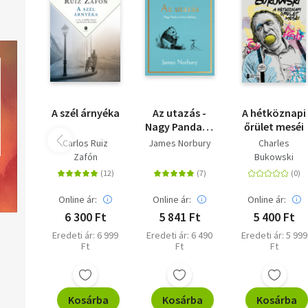
A szél árnyéka
Az utazás -
A hétköznapi
Nagy Panda és
őrület meséi
Kicsi Sárkány
Carlos Ruiz
James Norbury
Charles
Zafón
Bukowski
Online ár:
Online ár:
Online ár:
6 300 Ft
5 841 Ft
5 400 Ft
Eredeti ár: 6 999
Eredeti ár: 6 490
Eredeti ár: 5 999
Ft
Ft
Ft
Kosárba
Kosárba
Kosárba