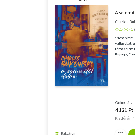
A semmit
Charles Bu
"Nem bírom a
vallásokat, 
társadalom f
Kujonja, Cha
amerikai és..
Online ár:
4 131 Ft
Kiadói ár: 
Raktáron