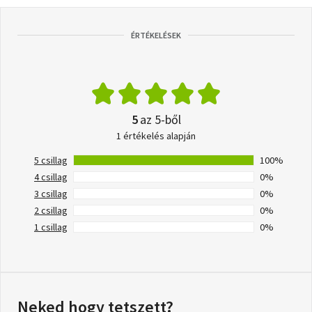
ÉRTÉKELÉSEK
5
az 5-ből
1 értékelés alapján
5 csillag
100%
4 csillag
0%
3 csillag
0%
2 csillag
0%
1 csillag
0%
Neked hogy tetszett?