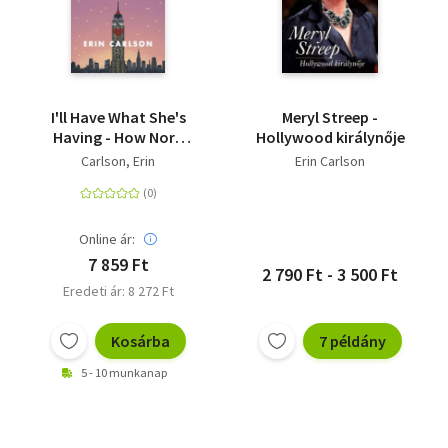
I'll Have What She's
Meryl Streep -
Having - How Nora
Hollywood királynője
Ephron's Three Iconic
Carlson, Erin
Erin Carlson
Films Saved the
Romantic Comedy
Online ár:
7 859 Ft
2 790 Ft - 3 500 Ft
Eredeti ár: 8 272 Ft
Kosárba
7 példány
5 - 10 munkanap