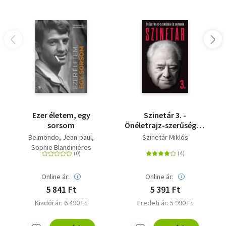
Ezer életem, egy
Szinetár 3. -
sorsom
Önéletrajz-szerűség és
egyebek
Belmondo, Jean-paul
Szinetár Miklós
Sophie Blandiniéres
Online ár:
Online ár:
5 841 Ft
5 391 Ft
Kiadói ár: 6 490 Ft
Eredeti ár: 5 990 Ft