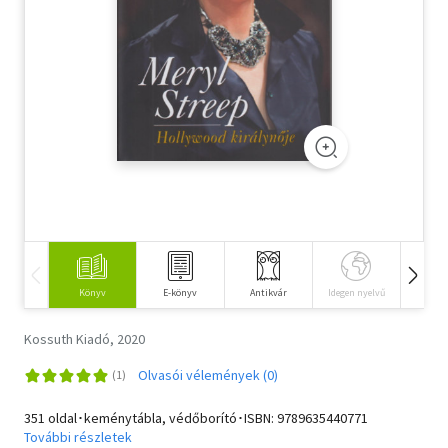
Szótár, nyelvkönyv
Tankönyv, segédkönyv
Társadalomtudomány
Természettudomány
Történelem
Vallás
Könyv
E-könyv
Antikvár
Idegen nyelvű
Hangos
Kossuth Kiadó, 2020
Olvasói vélemények (0)
351 oldal･keménytábla, védőborító･ISBN:
9789635440771
További részletek