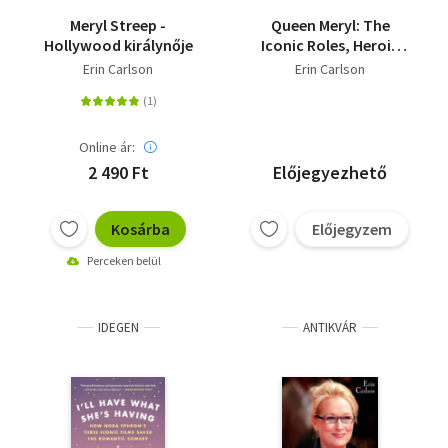
Meryl Streep -
Queen Meryl: The
Hollywood királynője
Iconic Roles, Heroic
Deeds, and Legendary
Erin Carlson
Erin Carlson
Life of Meryl Streep
Online ár:
2 490 Ft
Előjegyezhető
Kosárba
Előjegyzem
Perceken belül
IDEGEN
ANTIKVÁR