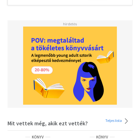
eljátszani.
Az egykori különc, göndörhajú külvárosi tinédzser a Vassar
és a Yale Egyetem dráma tagozatának színpadán nőtte ki
magát feltörekvő naivává. A 60-as és 70-es évek
nőmozgalmának virágkorában vált felnőtté, és akkor is
nyíltan vállalta feminista elkötelezettségét, amikor ez
még nem volt divat. A korai sikereket követően,
negyvenéves korára - amikor sok főszerepet játszó
színésznő ragyogása elhalványul - Streep még inkább
előretört, egyre érettebb és jobb lett. Olyan szerepeket
vállalt, amelyek valóban érdekelték, miközben számtalan
rangos díjat és elismerést zsebelt be.
Teljes lista
Mit vettek még, akik ezt vették?
KÖNYV
KÖNYV