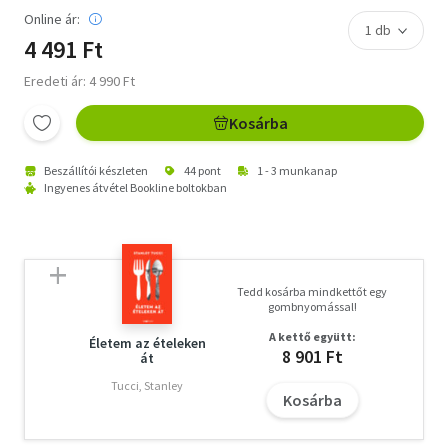
Online ár:
4 491 Ft
Eredeti ár: 4 990 Ft
Kosárba
Beszállítói készleten
44 pont
1 - 3 munkanap
Ingyenes átvétel Bookline boltokban
Tedd kosárba mindkettőt egy
gombnyomással!
A kettő együtt:
Életem az ételeken
8 901 Ft
át
Tucci, Stanley
Kosárba