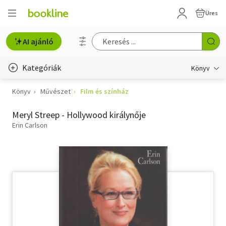
Üres
AI ajánló
Kategóriák
Könyv
Könyv
Művészet
Film és színház
Életmód, egészség
Meryl Streep - Hollywood királynője
Erotika
Erin Carlson
Gyermek- és ifjúsági
Hobbi, szabadidő
Irodalom
Művészet
Szakkönyv