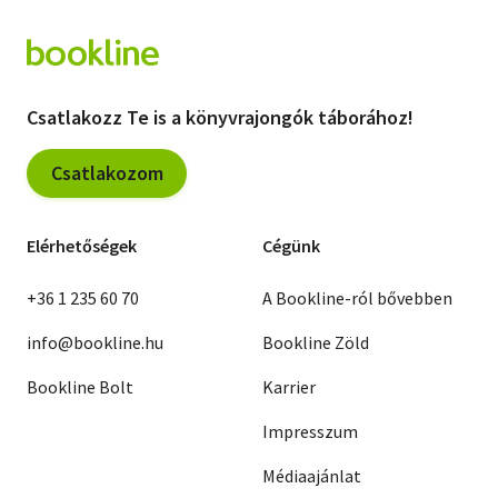
Csatlakozz Te is a könyvrajongók táborához!
Csatlakozom
Elérhetőségek
Cégünk
+36 1 235 60 70
A Bookline-ról bővebben
info@bookline.hu
Bookline Zöld
Bookline Bolt
Karrier
Impresszum
Médiaajánlat