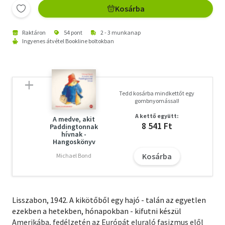
Kosárba
Raktáron
54 pont
2 - 3 munkanap
Ingyenes átvétel Bookline boltokban
Tedd kosárba mindkettőt egy
gombnyomással!
A kettő együtt:
A medve, akit
8 541 Ft
Paddingtonnak
hívnak -
Hangoskönyv
Kosárba
Michael Bond
Lisszabon, 1942. A kikötőből egy hajó - talán az egyetlen
ezekben a hetekben, hónapokban - kifutni készül
Amerikába, fedélzetén az Európát eluraló fasizmus elől