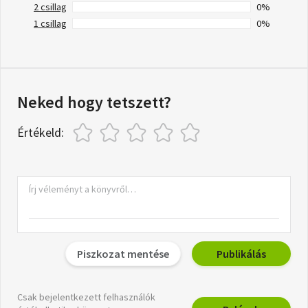
2 csillag
0%
1 csillag
0%
Neked hogy tetszett?
Értékeld:
Piszkozat mentése
Publikálás
Csak bejelentkezett felhasználók