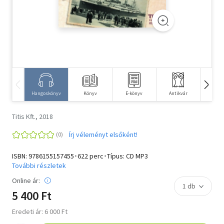
Szótár, nyelvkönyv
Tankönyv, segédkönyv
Társadalomtudomány
Természettudomány
Hangoskönyv
Könyv
E-könyv
Antikvár
Idegen 
Történelem
Titis Kft., 2018
Vallás
Írj véleményt elsőként!
ISBN:
9786155157455
･622 perc･Típus: CD MP3
További részletek
Online ár:
5 400 Ft
Eredeti ár: 6 000 Ft