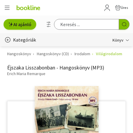
Üres
AI ajánló
Kategóriák
Könyv
Hangoskönyv
Hangoskönyv (CD)
Irodalom
Világirodalom
Életmód, egészség
Éjszaka Lisszabonban - Hangoskönyv (MP3)
Erotika
Erich Maria Remarque
Gyermek- és ifjúsági
Hobbi, szabadidő
Irodalom
Művészet
Szakkönyv