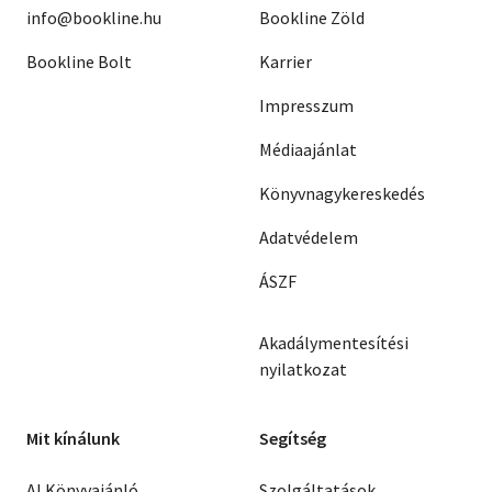
info@bookline.hu
Bookline Zöld
Bookline Bolt
Karrier
Impresszum
Médiaajánlat
Könyvnagykereskedés
Adatvédelem
ÁSZF
Akadálymentesítési
nyilatkozat
Mit kínálunk
Segítség
AI Könyvajánló
Szolgáltatások