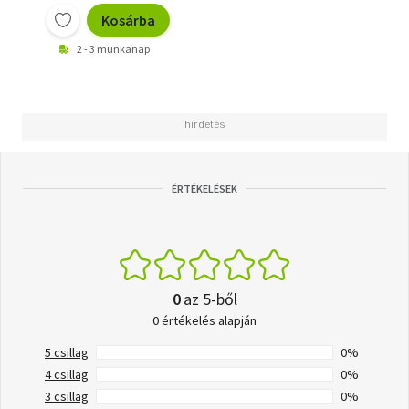
Kosárba
2 - 3 munkanap
ÉRTÉKELÉSEK
0
az 5-ből
0 értékelés alapján
5 csillag
0%
4 csillag
0%
3 csillag
0%