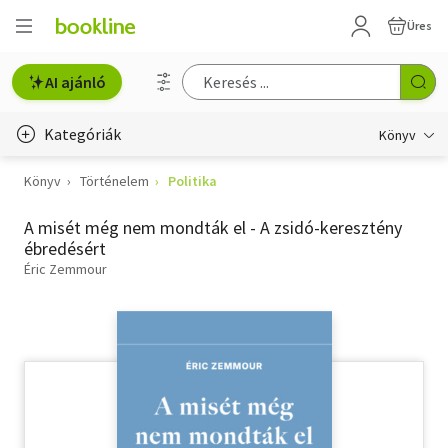
Üres
AI ajánló
Kategóriák
Könyv
Könyv
Történelem
Politika
Életmód, egészség
A misét még nem mondták el - A zsidó-keresztény
Erotika
ébredésért
Gyermek- és ifjúsági
Éric Zemmour
Hobbi, szabadidő
Irodalom
Művészet
Szakkönyv