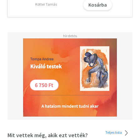
védelmét, a bevándorlás korlátozását, valamint a
Kosárba
Kötter Tamás
hagyományos konzervatív értékek megerősítését
hangsúlyozza. Ez az első magyar nyelven megjelent
munkája.
Teljes lista
Mit vettek még, akik ezt vették?