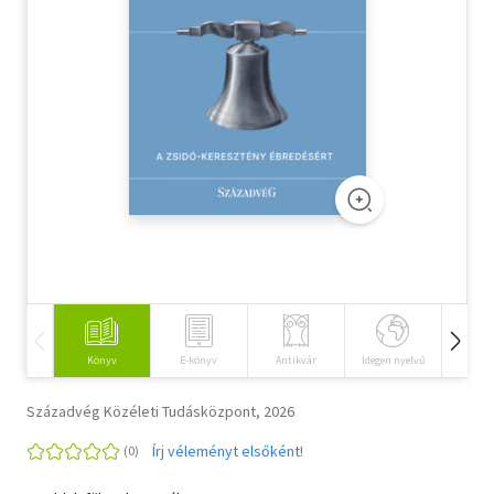
Szótár, nyelvkönyv
Tankönyv, segédkönyv
Társadalomtudomány
Természettudomány
Történelem
Vallás
Könyv
E-könyv
Antikvár
Idegen nyelvű
Hangos
Századvég Közéleti Tudásközpont, 2026
Írj véleményt elsőként!