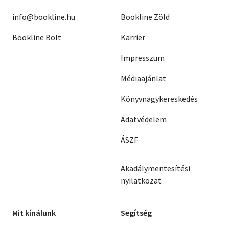
info@bookline.hu
Bookline Zöld
Bookline Bolt
Karrier
Impresszum
Médiaajánlat
Könyvnagykereskedés
Adatvédelem
ÁSZF
Akadálymentesítési
nyilatkozat
Mit kínálunk
Segítség