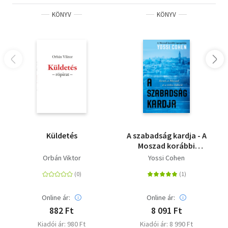
KÖNYV
KÖNYV
Küldetés
A szabadság kardja - A
Moszad korábbi
igazgatója - Izrael, a
Orbán Viktor
Yossi Cohen
Moszad és a titkos
háború
Online ár:
Online ár:
882 Ft
8 091 Ft
Kiadói ár: 980 Ft
Kiadói ár: 8 990 Ft