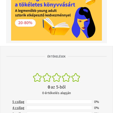
ÉRTÉKELÉSEK
0
az 5-ből
0 értékelés alapján
5 csillag
0%
4 csillag
0%