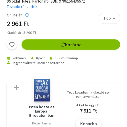
96 oldal･füles, kartonált･ISBN:
9786156436672
További részletek
Online ár:
2 961 Ft
Kiadói ár: 3 290 Ft
Kosárba
Raktáron
0 pont
1 - 2 munkanap
Ingyenes átvétel Bookline boltokban
Tedd kosárba mindkettőt egy
gombnyomással!
A kettő együtt:
Isten hozta az
7 911 Ft
Európai
Birodalomban
Kosárba
Kötter Tamás