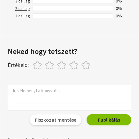
3 csillag
0%
2 csillag
0%
1 csillag
0%
Neked hogy tetszett?
Értékeld:
Piszkozat mentése
Publikálás