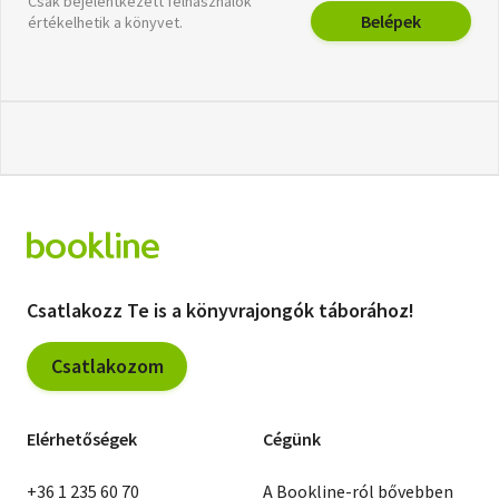
Csak bejelentkezett felhasználók
Belépek
értékelhetik a könyvet.
Csatlakozz Te is a könyvrajongók táborához!
Csatlakozom
Elérhetőségek
Cégünk
+36 1 235 60 70
A Bookline-ról bővebben