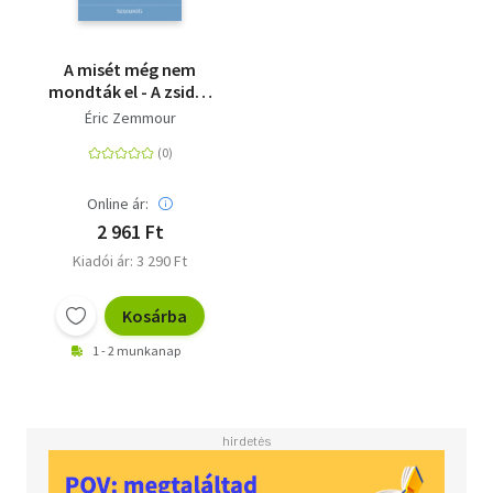
A misét még nem
mondták el - A zsidó-
keresztény ébredésért
Éric Zemmour
Online ár:
2 961 Ft
Kiadói ár: 3 290 Ft
Kosárba
1 - 2 munkanap