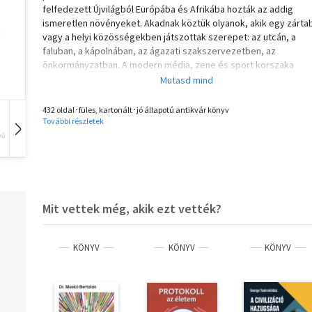
felfedezett Újvilágból Európába és Afrikába hozták az addig
ismeretlen növényeket. Akadnak köztük olyanok, akik egy zárta
vagy a helyi közösségekben játszottak szerepet: az utcán, a
faluban, a kápolnában, az ágazati szakszervezetben, az
önkormányzatban. A modern média, zene és sport korszaka
személyes jelentőséget biztosít olyan szereplőknek, akik korá
névtelenek maradtak volna.
432 oldal･füles, kartonált･jó állapotú antikvár könyv
További részletek
vű
Hangoskönyv
Film
Zene
Mit vettek még, akik ezt vették?
KÖNYV
KÖNYV
KÖNYV