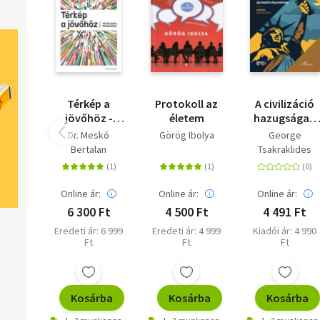
Térkép a
Protokoll az
A civilizáció
jövőhöz -
életem
hazugsága -
Jövőkutatás
Egy hanyatló
Dr. Meskó
Görög Ibolya
George
mindenkinek
világ
Bertalan
Tsakraklides
anatómiája
Online ár:
Online ár:
Online ár:
6 300 Ft
4 500 Ft
4 491 Ft
Eredeti ár: 6 999
Eredeti ár: 4 999
Kiadói ár: 4 990
Ft
Ft
Ft
Kosárba
Kosárba
Kosárba