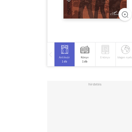
Antikvár
Könyv
E-könyv
Idegen nyel
1 db
1 db