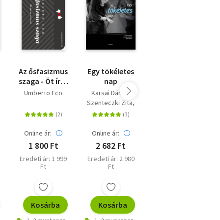
Az ősfasizmus
Egy tökéletes
Homo deus -
szaga - Öt írás
nap
puha kötés - A
az erkölcsről
holnap rövid
Umberto Eco
Karsai Dániel
Yuval Noah
története
Szenteczki Zita
Harari
Bíró Bence
Online ár:
Online ár:
Online ár:
1 800 Ft
2 682 Ft
4 482 Ft
Eredeti ár: 1 999
Eredeti ár: 2 980
Eredeti ár: 4 980
Ft
Ft
Ft
Kosárba
Kosárba
Kosárba