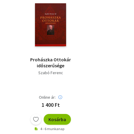
Prohászka Ottokár
időszerűsége
Szabó Ferenc
Online ár:
1 400 Ft
Kosárba
4 - 6 munkanap