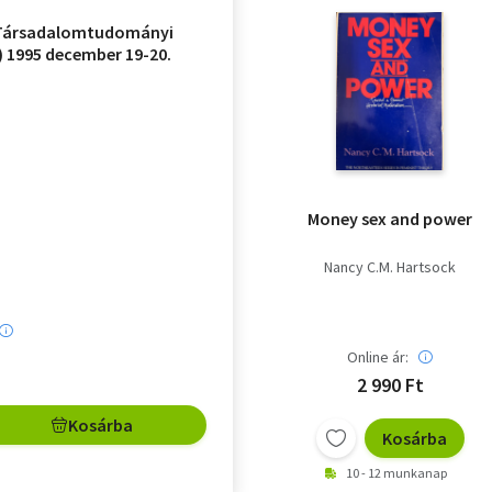
(Társadalomtudományi
) 1995 december 19-20.
loppy-val
Money sex and power
Nancy C.M. Hartsock
Online ár:
2 990 Ft
Kosárba
Kosárba
10 - 12 munkanap