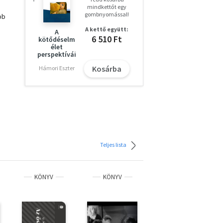
mindkettőt egy
gombnyomással!
bb
A kettő együtt:
A
6 510 Ft
kötődéselm
élet
perspektívái
bban
Kosárba
Hámori Eszter
Teljes lista
KÖNYV
KÖNYV
KÖNYV