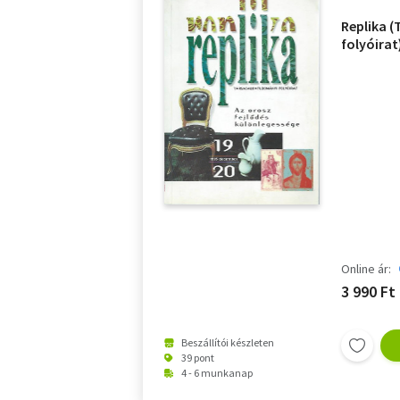
Replika 
folyóirat
szám - F
Online ár:
3 990 Ft
Beszállítói készleten
39 pont
4 - 6 munkanap