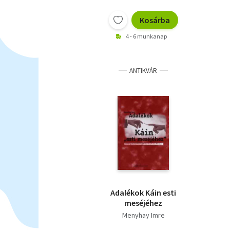
Kosárba
4 - 6 munkanap
ANTIKVÁR
Adalékok Káin esti
meséjéhez
Menyhay Imre