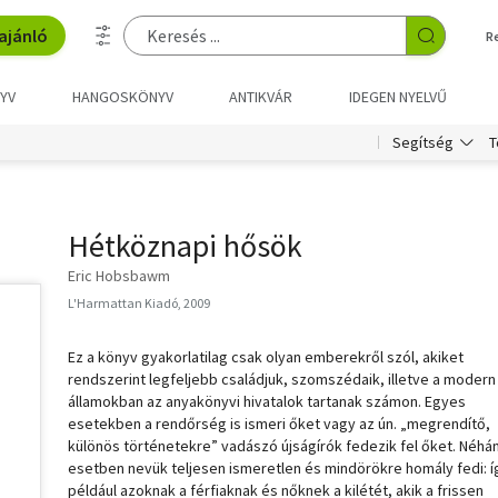
ajánló
R
YV
HANGOSKÖNYV
ANTIKVÁR
IDEGEN NYELVŰ
T
Segítség
Hétköznapi hősök
Eric Hobsbawm
L'Harmattan Kiadó, 2009
Ez a könyv gyakorlatilag csak olyan emberekről szól, akiket
rendszerint legfeljebb családjuk, szomszédaik, illetve a modern
államokban az anyakönyvi hivatalok tartanak számon. Egyes
esetekben a rendőrség is ismeri őket vagy az ún. „megrendítő,
különös történetekre” vadászó újságírók fedezik fel őket. Néhá
esetben nevük teljesen ismeretlen és mindörökre homály fedi: í
például azoknak a férfiaknak és nőknek a kilétét, akik a frissen