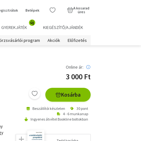
A kosarad
egisztrálok
Belépek
üres
új
GYEREKJÁTÉK
KIEGÉSZÍTŐ/AJÁNDÉK
örzsvásárlói program
Akciók
Előfizetés
Online ár:
3 000 Ft
Kosárba
Beszállítói készleten
30 pont
4 - 6 munkanap
Ingyenes átvétel Bookline boltokban
ny
gy
Tedd kosárba