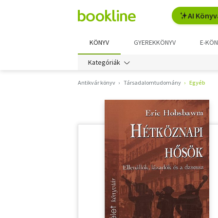
AI Könyv
KÖNYV
GYEREKKÖNYV
E-KÖN
Kategóriák
Antikvár könyv
Társadalomtudomány
Egyéb