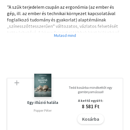
"A szűk terjedelem csupán az ergonómia (az ember és
gép, ill. az ember és technikai környezet kapcsolatával
foglalkozó tudomány és gyakorlat) alaptémáinak
„színesszőttesszerűen” változatos, vázlatos felvetését
tette lehetővé. A könyv fejezetei többek közt különböző
emberi jellemzőkről szólnak, amelyek ismerete nélkül
(csak műszaki és gazdasági szempontok alapján) nem
lehet valóban használható (biztonságos, hatékony és
kényelmes) terméket vagy munkakörnyezetet tervezni.
További fejezetekben különböző alkalmazási területeket
mutatunk be, azok jellegzetes problémáival és néhány
ott alkalmazható módszerrel."
Tedd kosárba mindkettőt egy
gombnyomással!
A kettő együtt:
Egy illúzió halála
8 581 Ft
Popper Péter
Kosárba