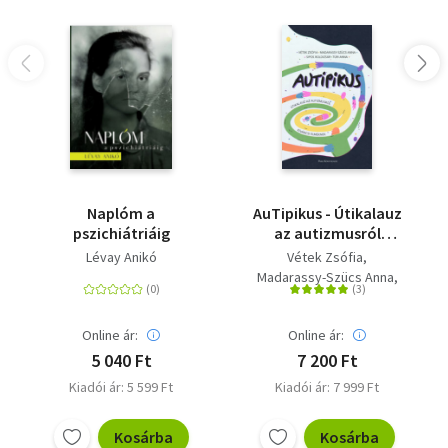
Naplóm a
AuTipikus - Útikalauz
pszichiátriáig
az autizmusról
kíváncsi elméknek
Lévay Anikó
Vétek Zsófia
Madarassy-Szücs Anna
Sipos Boldizsár
Túri Anna
Online ár:
Online ár:
5 040 Ft
7 200 Ft
Kiadói ár: 5 599 Ft
Kiadói ár: 7 999 Ft
Kosárba
Kosárba