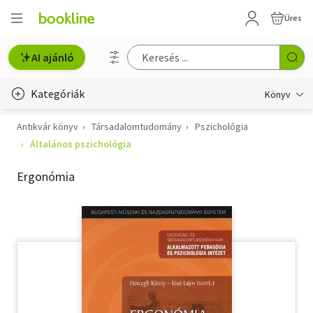
Üres
AI ajánló
Kategóriák
Könyv
Antikvár könyv
Társadalomtudomány
Pszichológia
Életmód, egészség
Általános pszichológia
Erotika
Ergonómia
Gyermek- és ifjúsági
Hobbi, szabadidő
Irodalom
Művészet
Szakkönyv