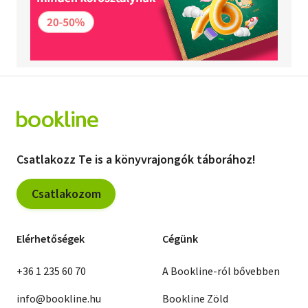
Csatlakozz Te is a könyvrajongók táborához!
Csatlakozom
Elérhetőségek
Cégünk
+36 1 235 60 70
A Bookline-ról bővebben
info@bookline.hu
Bookline Zöld