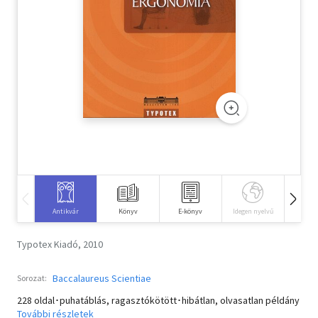
Szótár, nyelvkönyv
Tankönyv, segédkönyv
Társadalomtudomány
Természettudomány
Történelem
Vallás
Antikvár
Könyv
E-könyv
Idegen nyelvű
Hangos
Typotex Kiadó, 2010
Baccalaureus Scientiae
Sorozat:
228 oldal･puhatáblás, ragasztókötött･hibátlan, olvasatlan példány
További részletek