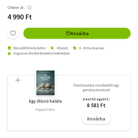
Online ár:
4 990 Ft
Kosárba
Beszállítói készleten
49 pont
6 - 8 munkanap
Ingyenes átvétel Bookline boltokban
Tedd kosárba mindkettőt egy
gombnyomással!
A kettő együtt:
Egy illúzió halála
8 581 Ft
Popper Péter
Kosárba