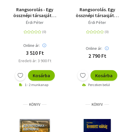
Rangsorolás - Egy
Rangsorolás. Egy
össznépi társasjáték
össznépi társasjáték
íratlan szabályai
íratlan szabályai
Érdi Péter
Érdi Péter
Online ár:
Online ár:
3 510 Ft
2 790 Ft
Eredeti ár: 3 900 Ft
Kosárba
Kosárba
1 - 2 munkanap
Perceken belül
KÖNYV
KÖNYV