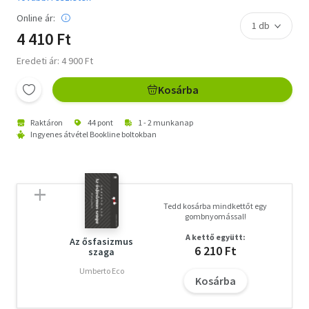
Online ár:
4 410 Ft
Eredeti ár: 4 900 Ft
Kosárba
Raktáron
44 pont
1 - 2 munkanap
Ingyenes átvétel Bookline boltokban
Tedd kosárba mindkettőt egy
gombnyomással!
A kettő együtt:
Az ősfasizmus
6 210 Ft
szaga
Umberto Eco
Kosárba