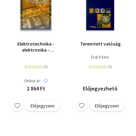
Elektrotechnika -
Teremtett valóság
elektronika -
Feladatgyűjtemény és
Érdi Péter
megoldások
Online ár:
2 864 Ft
Előjegyezhető
Előjegyzem
Előjegyzem