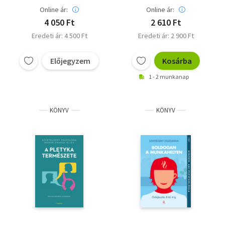
Online ár:
Online ár:
4 050 Ft
2 610 Ft
Eredeti ár: 4 500 Ft
Eredeti ár: 2 900 Ft
Előjegyzem
Kosárba
1 - 2 munkanap
KÖNYV
KÖNYV