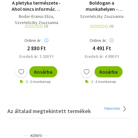
A pletyka természete -
Boldogan a
Ahol nincs információ,
munkahelyen -
ott keletkezik.
Önfejlesztés 8-tól 4-ig
Bodor-Eranus Eliza
Szvetelszky Zsuzsanna
Szvetelszky Zsuzsanna
Online ár:
Online ár:
2 880 Ft
4 491 Ft
Eredeti ár: 3 200 Ft
Eredeti ár: 4 990 Ft
Kosárba
Kosárba
1 - 2 munkanap
1 - 2 munkanap
Teljes lista
Az általad megtekintett termékek
KÖNYV