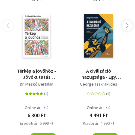
Térkép a jövőhöz -
A civilizáció
Jövőkutatás
hazugsága - Egy
mindenkinek
hanyatló világ
Dr. Meskó Bertalan
George Tsakraklides
anatómiája
Online ár:
Online ár:
6 300 Ft
4 491 Ft
Eredeti ár: 6 999 Ft
Kiadói ár: 4 990 Ft