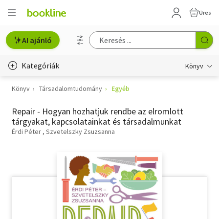
Üres
AI ajánló
Kategóriák
Könyv
Könyv
Társadalomtudomány
Egyéb
Életmód, egészség
Repair - Hogyan hozhatjuk rendbe az elromlott
Erotika
tárgyakat, kapcsolatainkat és társadalmunkat
Gyermek- és ifjúsági
Érdi Péter
Szvetelszky Zsuzsanna
Hobbi, szabadidő
Irodalom
Művészet
Szakkönyv