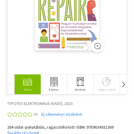
Szótár, nyelvkönyv
Tankönyv, segédkönyv
Társadalomtudomány
Természettudomány
Történelem
Vallás
Könyv
E-könyv
Antikvár
Idegen nyelvű
Hangos
TYPOTEX ELEKTRONIKUS KIADÓ, 2023
Írj véleményt elsőként!
264 oldal･puhatáblás, ragasztókötött･ISBN:
9789634932369
További részletek