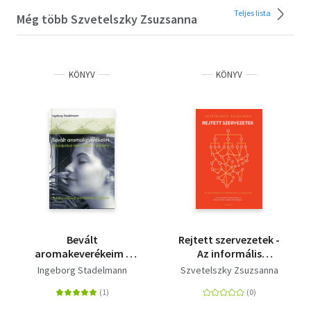
Teljes lista
Még több Szvetelszky Zsuzsanna
KÖNYV
KÖNYV
Bevált
Rejtett szervezetek -
aromakeverékeim -
Az informális
Illóolajokkal élni,
kommunikáció
Ingeborg Stadelmann
Szvetelszky Zsuzsanna
szülni, meghalni
hatalma