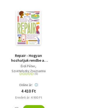
Repair - Hogyan
hozhatjuk rendbe az
elromlott tárgyakat,
Érdi Péter
kapcsolatainkat és
Szvetelszky Zsuzsanna
társadalmunkat
Online ár:
4 410 Ft
Eredeti ár: 4 900 Ft