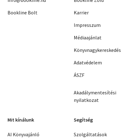
info@bookline.hu
Bookline Zöld
Bookline Bolt
Karrier
Impresszum
Médiaajánlat
Könyvnagykereskedés
Adatvédelem
ÁSZF
Akadálymentesítési
nyilatkozat
Mit kínálunk
Segítség
AI Könyvajánló
Szolgáltatások