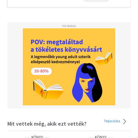
kreativitásról, személyiségünk fejlesztéséről és a
környezetvédelemről is szól: megannyi pozitív
lehetőséget kínál, hogy tudatosabban és elégedettebben
éljünk.
Teljes lista
Mit vettek még, akik ezt vették?
KÖNYV
KÖNYV