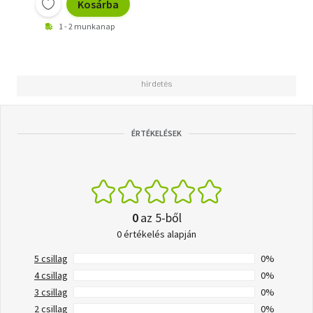
Kosárba
1 - 2 munkanap
ÉRTÉKELÉSEK
0
az 5-ből
0 értékelés alapján
5 csillag
0%
4 csillag
0%
3 csillag
0%
2 csillag
0%