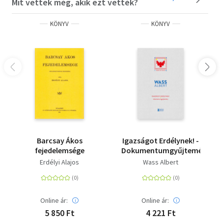
Mit vettek még, akik ezt vették?
KÖNYV
KÖNYV
Barcsay Ákos
Igazságot Erdélynek! -
fejedelemsége
Dokumentumgyűjtemény
Erdélyi Alajos
Wass Albert
Online ár:
Online ár:
5 850 Ft
4 221 Ft