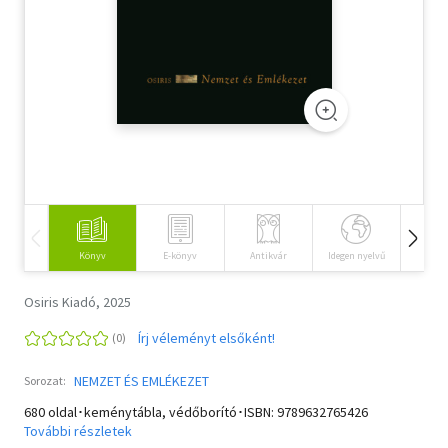
Szótár, nyelvkönyv
Tankönyv, segédkönyv
Társadalomtudomány
Természettudomány
Történelem
Vallás
Könyv
E-könyv
Antikvár
Idegen nyelvű
Hangos
Osiris Kiadó, 2025
Írj véleményt elsőként!
NEMZET ÉS EMLÉKEZET
Sorozat:
680 oldal･keménytábla, védőborító･ISBN:
9789632765426
További részletek