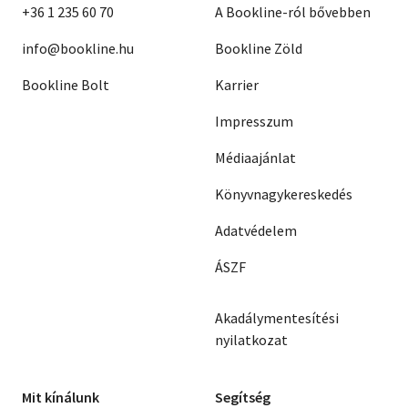
+36 1 235 60 70
A Bookline-ról bővebben
info@bookline.hu
Bookline Zöld
Bookline Bolt
Karrier
Impresszum
Médiaajánlat
Könyvnagykereskedés
Adatvédelem
ÁSZF
Akadálymentesítési
nyilatkozat
Mit kínálunk
Segítség