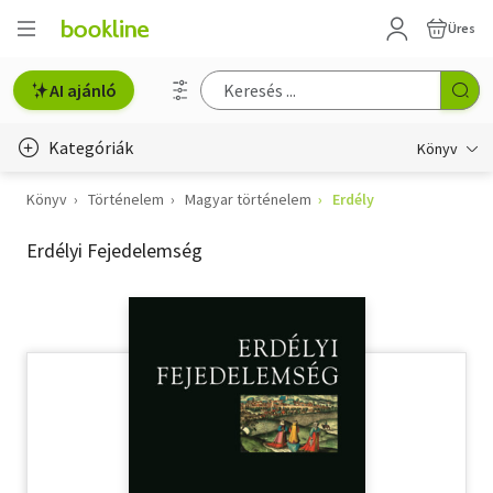
Üres
AI ajánló
Kategóriák
Könyv
Könyv
Történelem
Magyar történelem
Erdély
Életmód, egészség
Erdélyi Fejedelemség
Erotika
Gyermek- és ifjúsági
Hobbi, szabadidő
Irodalom
Művészet
Szakkönyv