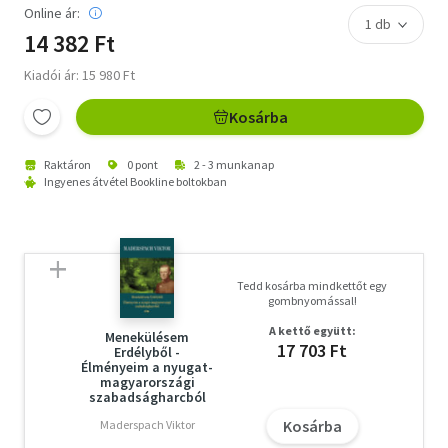
Online ár:
14 382 Ft
Kiadói ár: 15 980 Ft
Kosárba
Raktáron
0 pont
2 - 3 munkanap
Ingyenes átvétel Bookline boltokban
Tedd kosárba mindkettőt egy
gombnyomással!
A kettő együtt:
Menekülésem
17 703 Ft
Erdélyből -
Élményeim a nyugat-
magyarországi
szabadságharcból
Kosárba
Maderspach Viktor