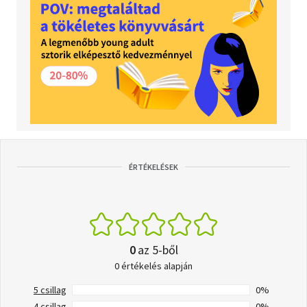
ÉRTÉKELÉSEK
0
az 5-ből
0 értékelés alapján
5 csillag
0%
4 csillag
0%