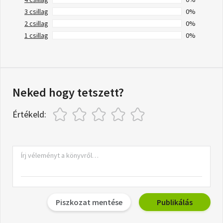
3 csillag
0%
2 csillag
0%
1 csillag
0%
Neked hogy tetszett?
Értékeld:
Piszkozat mentése
Publikálás