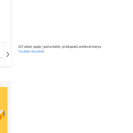
327 oldal･papír / puha kötés･jó állapotú antikvár könyv
További részletek
vű
Hangoskönyv
Film
Zene