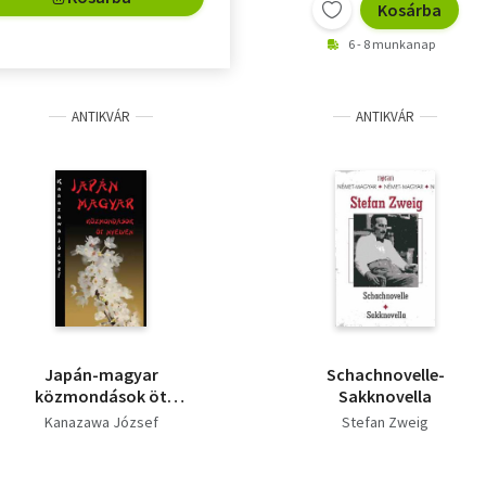
Kosárba
6 - 8 munkanap
ANTIKVÁR
ANTIKVÁR
Japán-magyar
Schachnovelle-
közmondások öt
Sakknovella
nyelven
Kanazawa József
Stefan Zweig