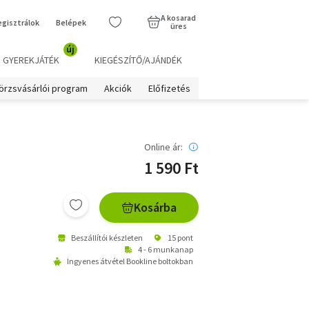
A kosarad
egisztrálok
Belépek
üres
új
GYEREKJÁTÉK
KIEGÉSZÍTŐ/AJÁNDÉK
örzsvásárlói program
Akciók
Előfizetés
Online ár:
1 590 Ft
Kosárba
Beszállítói készleten
15 pont
4 - 6 munkanap
Ingyenes átvétel Bookline boltokban