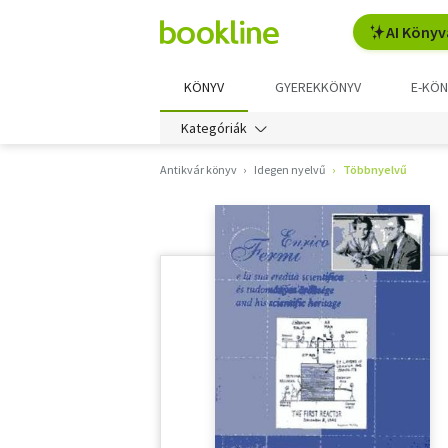
AI Könyv
KÖNYV
GYEREKKÖNYV
E-KÖN
Kategóriák
Antikvár könyv
Idegen nyelvű
Többnyelvű