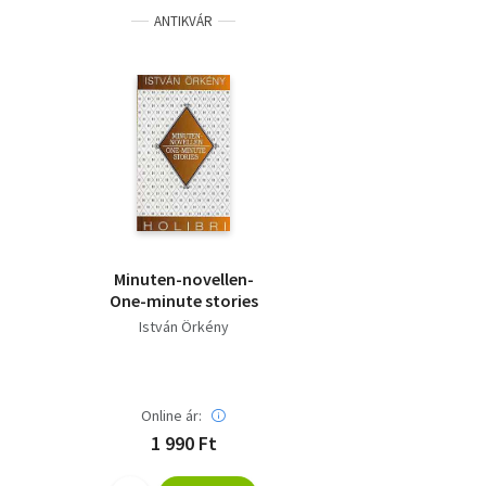
ANTIKVÁR
Minuten-novellen-
One-minute stories
István Örkény
Online ár:
1 990 Ft