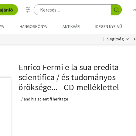
ajánló
R
YV
HANGOSKÖNYV
ANTIKVÁR
IDEGEN NYELVŰ
T
Segítség
Enrico Fermi e la sua eredita
scientifica / és tudományos
öröksége... - CD-melléklettel
.../ and his scientifi heritage