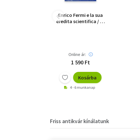
Enrico Fermi e la sua
eredita scientifica / és
tudományos
öröksége... - CD-
melléklettel
Online ár:
1 590 Ft
Kosárba
4 - 6 munkanap
Friss antikvár kínálatunk