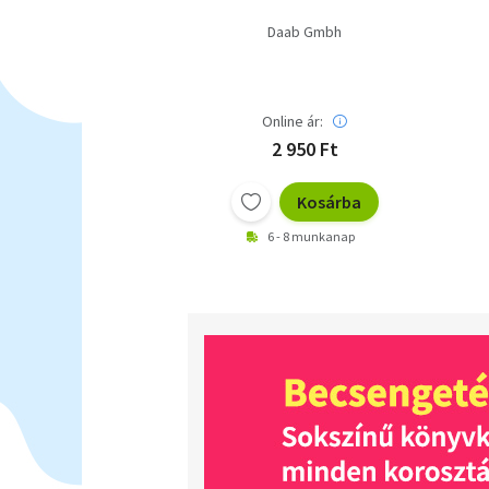
Daab Gmbh
Online ár:
2 950 Ft
Kosárba
6 - 8 munkanap