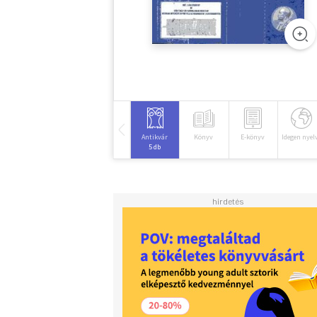
Antikvár
Könyv
E-könyv
Idegen nyel
5 db