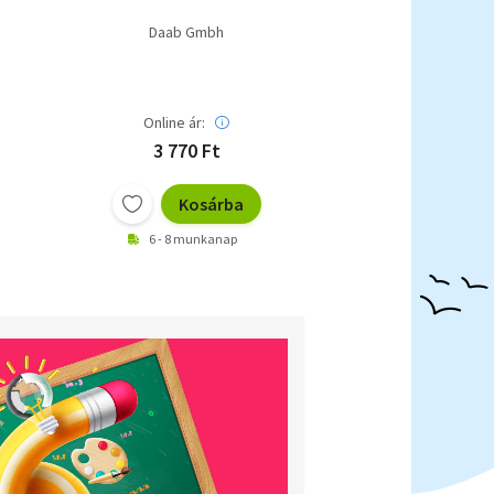
Daab Gmbh
Online ár:
3 770 Ft
Kosárba
6 - 8 munkanap