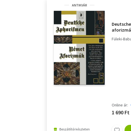
ANTIKVÁR
Deutsch
aforizm
Füleki-Baba
Online ár:
1 690 Ft
Beszállítói készleten