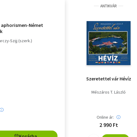
ANTIKVÁR
e aphorismen-Német
ák
rczy-Szijj (szerk.)
Szeretettel vár Hévíz
Mészáros T. László
Online ár:
2 990 Ft
Kosárba