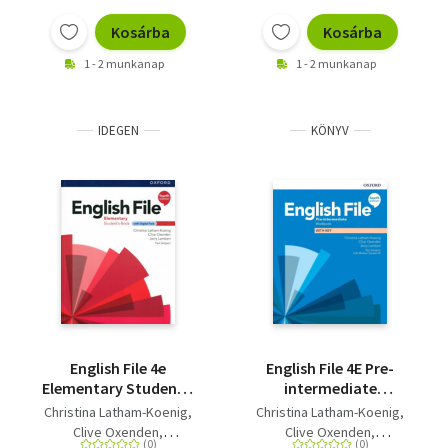
Kosárba
Kosárba
1 - 2 munkanap
1 - 2 munkanap
IDEGEN
KÖNYV
English File 4e
English File 4E Pre-
Elementary Student's
intermediate
Book + Digital Pack
Workbook with key
Christina Latham-Koenig
Christina Latham-Koenig
Clive Oxenden
Clive Oxenden