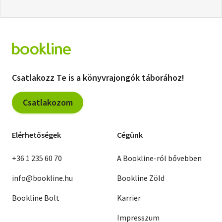
Csatlakozz Te is a könyvrajongók táborához!
Csatlakozom
Elérhetőségek
Cégünk
+36 1 235 60 70
A Bookline-ról bővebben
info@bookline.hu
Bookline Zöld
Bookline Bolt
Karrier
Impresszum