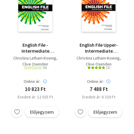
English File -
English File Upper-
Intermediate
Intermediate
Student's Book - Third
Student's Book - Third
Christina Latham-Koenig
Christina Latham-Koenig
edition
edition
Clive Oxenden
Clive Oxenden
Online ár:
Online ár:
10 823 Ft
7 488 Ft
Eredeti ár: 12 025 Ft
Eredeti ár: 8 320 Ft
Előjegyzem
Előjegyzem