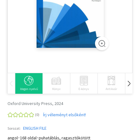
Szótár, nyelvkönyv
Tankönyv, segédkönyv
Társadalomtudomány
Természettudomány
Történelem
Vallás
Idegen nyelvű
Könyv
E-könyv
Antikvár
Hangos
Oxford University Press, 2024
Írj véleményt elsőként!
ENGLISH FILE
Sorozat:
angol･168 oldal･puhatáblás, ragasztókötött