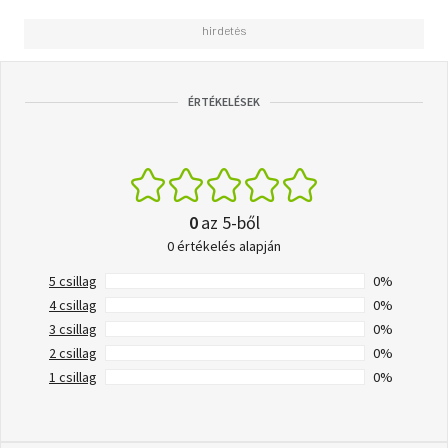
ÉRTÉKELÉSEK
0
az 5-ből
0 értékelés alapján
5 csillag
0%
4 csillag
0%
3 csillag
0%
2 csillag
0%
1 csillag
0%