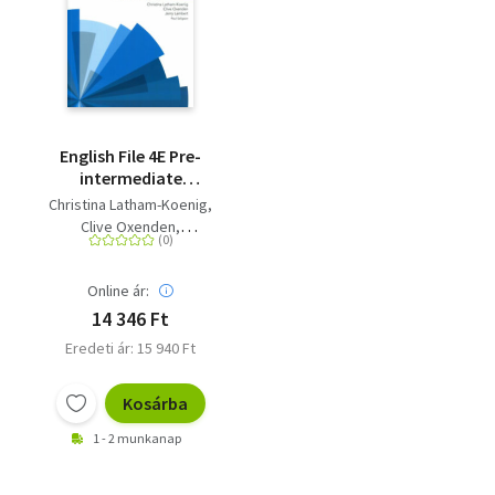
English File 4E Pre-
intermediate
Student's Book +
Christina Latham-Koenig
Digital Pack
Clive Oxenden
Lambert, Jerry
Seligson
Online ár:
14 346 Ft
Eredeti ár: 15 940 Ft
Kosárba
1 - 2 munkanap