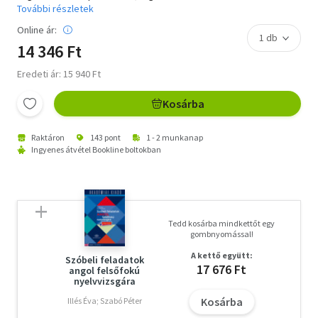
További részletek
Online ár:
14 346 Ft
Eredeti ár: 15 940 Ft
Kosárba
Raktáron
143 pont
1 - 2 munkanap
Ingyenes átvétel Bookline boltokban
Tedd kosárba mindkettőt egy
gombnyomással!
A kettő együtt:
Szóbeli feladatok
17 676 Ft
angol felsőfokú
nyelvvizsgára
Kosárba
Illés Éva; Szabó Péter