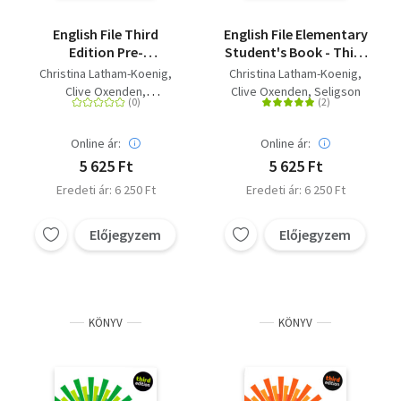
English File Third
English File Elementary
Edition Pre-
Student's Book - Third
intermediate
edition
Christina Latham-Koenig
Christina Latham-Koenig
Student's Book
Clive Oxenden
Clive Oxenden
Seligson
Paul Seligson
Online ár:
Online ár:
5 625 Ft
5 625 Ft
Eredeti ár: 6 250 Ft
Eredeti ár: 6 250 Ft
Előjegyzem
Előjegyzem
KÖNYV
KÖNYV