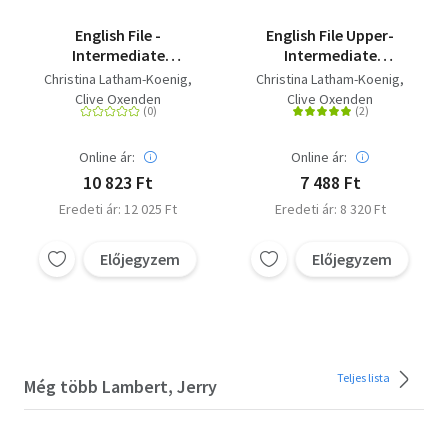
English File -
English File Upper-
Intermediate
Intermediate
Student's Book - Third
Student's Book - Third
Christina Latham-Koenig
Christina Latham-Koenig
edition
edition
Clive Oxenden
Clive Oxenden
Online ár:
Online ár:
10 823 Ft
7 488 Ft
Eredeti ár: 12 025 Ft
Eredeti ár: 8 320 Ft
Előjegyzem
Előjegyzem
Teljes lista
Még több Lambert, Jerry