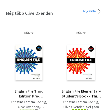
Teljes lista
Még több Clive Oxenden
KÖNYV
KÖNYV
English File Third
English File Elementary
Edition Pre-
Student's Book - Third
intermediate
edition
Christina Latham-Koenig
Christina Latham-Koenig
Student's Book
Clive Oxenden
Clive Oxenden
Seligson