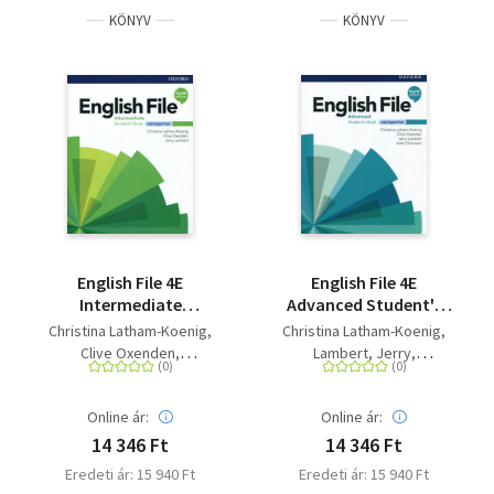
KÖNYV
KÖNYV
English File 4E
English File 4E
Intermediate
Advanced Student's
Student's Book +
Book + Digital Pack
Christina Latham-Koenig
Christina Latham-Koenig
Digital Pack
Clive Oxenden
Lambert, Jerry
Lambert, Jerry
Clive Oxenden
Chomacki, Kate
Online ár:
Online ár:
14 346 Ft
14 346 Ft
Eredeti ár: 15 940 Ft
Eredeti ár: 15 940 Ft