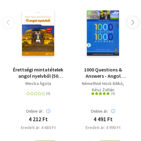
Érettségi mintatételek
1000 Questions &
angol nyelvből (50
Answers - Angol
emelt szintű tétel) -
felsőfok + ingyenesen
Mestra Ágota
Némethné Hock Ildikó
Online hanganyaggal -
letölthető interaktív
Kész Zoltán
2024-től alkalmazott
hanganyag
érettségi
Online ár:
Online ár:
4 212 Ft
4 491 Ft
Eredeti ár: 4 680 Ft
Eredeti ár: 4 990 Ft