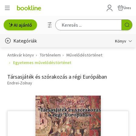
Üres
AI ajánló
Kategóriák
Könyv
Antikvár könyv
Történelem
Művelődéstörténet
Életmód, egészség
Egyetemes művelődéstörténet
Erotika
Társasjáték és szórakozás a régi Európában
Gyermek- és ifjúsági
Endrei-Zolnay
Hobbi, szabadidő
Irodalom
Művészet
Szakkönyv