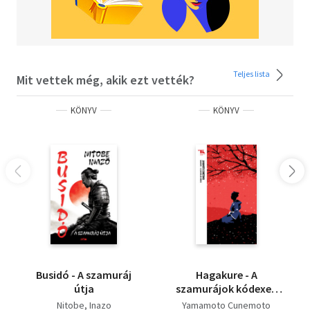
Teljes lista
Mit vettek még, akik ezt vették?
KÖNYV
KÖNYV
Busidó - A szamuráj
Hagakure - A
útja
szamurájok kódexe -
Trubadúr Zsebkönyvek
Nitobe, Inazo
Yamamoto Cunemoto