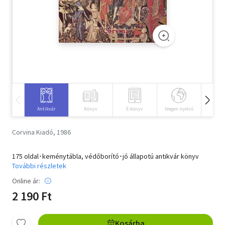
Szótár, nyelvkönyv
Tankönyv, segédkönyv
Társadalomtudomány
Természettudomány
Történelem
Antikvár
Könyv
E-könyv
Idegen nyelvű
Hangos
Vallás
Corvina Kiadó, 1986
175 oldal･keménytábla, védőborító･jó állapotú antikvár könyv
További részletek
Online ár:
2 190 Ft
Kosárba