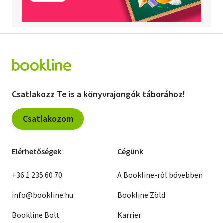
Csatlakozz Te is a könyvrajongók táborához!
Csatlakozom
Elérhetőségek
Cégünk
+36 1 235 60 70
A Bookline-ról bővebben
info@bookline.hu
Bookline Zöld
Bookline Bolt
Karrier