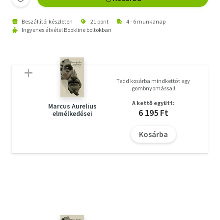
Beszállítói készleten
21 pont
4 - 6 munkanap
Ingyenes átvétel Bookline boltokban
Tedd kosárba mindkettőt egy
gombnyomással!
A kettő együtt:
Marcus Aurelius
6 195 Ft
elmélkedései
Kosárba