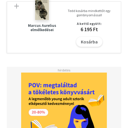
Tedd kosárba mindkettőt egy
gombnyomással!
A kettő együtt:
Marcus Aurelius
6 195 Ft
elmélkedései
Kosárba