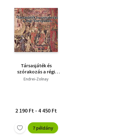
Társasjáték és
szórakozás a régi
Európában
Endrei-Zolnay
2 190 Ft - 4 450 Ft
7 példány