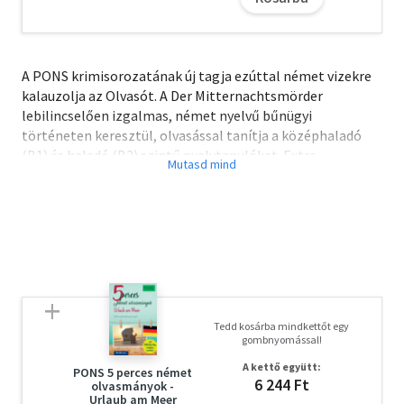
A PONS krimisorozatának új tagja ezúttal német vizekre
kalauzolja az Olvasót. A Der Mitternachtsmörder
lebilincselően izgalmas, német nyelvű bűnügyi
történeten keresztül, olvasással tanítja a középhaladó
(B1) és haladó (B2) szintű nyelvtanulókat. Extra
gyakorlási lehetőségként a krimik letölthető anyanyelvű
hanganyaga is elérhető.
Ez a könyv nem csupán olvasnivaló, annál sokkal több:
- 10 izgalmas krimi a nyelvtudás fejlesztéséhez
- Letölthető hanganyag a hallás utáni szövegértés
gyakorlására
- A nehezebb német szavak és kifejezések jelentését
Tedd kosárba mindkettőt egy
feltüntettük minden oldalon
gombnyomással!
- Szótanulás a kötet végén található kétnyelvű szószedet
A kettő együtt:
segítségével
PONS 5 perces német
6 244 Ft
olvasmányok -
- Kulturális érdekességek - minden fejezet végén
Urlaub am Meer