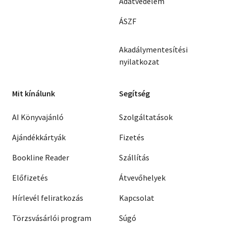
Adatvédelem
ÁSZF
Akadálymentesítési
nyilatkozat
Mit kínálunk
Segítség
AI Könyvajánló
Szolgáltatások
Ajándékkártyák
Fizetés
Bookline Reader
Szállítás
Előfizetés
Átvevőhelyek
Hírlevél feliratkozás
Kapcsolat
Törzsvásárlói program
Súgó