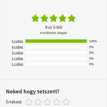
5
az 5-ből
4 értékelés alapján
5 csillag
100%
4 csillag
0%
3 csillag
0%
2 csillag
0%
1 csillag
0%
Neked hogy tetszett?
Értékeld: