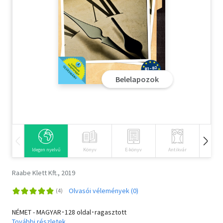
Szótár, nyelvkönyv
Tankönyv, segédkönyv
Társadalomtudomány
Belelapozok
Természettudomány
Történelem
Vallás
Idegen nyelvű
Könyv
E-könyv
Antikvár
Hangos
Raabe Klett Kft., 2019
Olvasói vélemények (0)
NÉMET - MAGYAR･128 oldal･ragasztott
További részletek