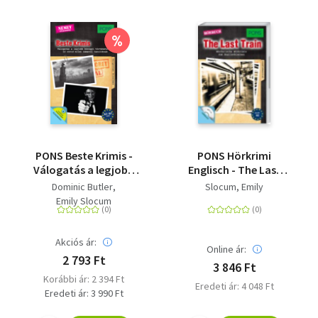
%
PONS Beste Krimis -
PONS Hörkrimi
Válogatás a legjobb
Englisch - The Last
bűnügyi történetekből
Train - Mörderische
Dominic Butler
Slocum, Emily
- 12 rövid krimi
Hörkrimis zum
Emily Slocum
németül tanulóknak
Englischlernen
Akciós ár:
Online ár:
2 793 Ft
3 846 Ft
Korábbi ár: 2 394 Ft
Eredeti ár: 4 048 Ft
Eredeti ár: 3 990 Ft