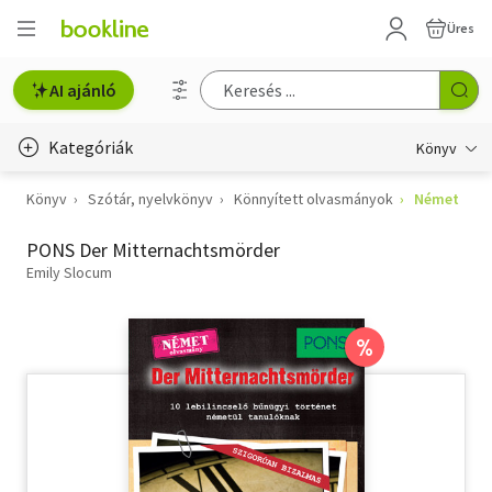
Üres
AI ajánló
Kategóriák
Könyv
Könyv
Szótár, nyelvkönyv
Könnyített olvasmányok
Német
Életmód, egészség
PONS Der Mitternachtsmörder
Erotika
Emily Slocum
Gyermek- és ifjúsági
Hobbi, szabadidő
%
Irodalom
Művészet
Szakkönyv