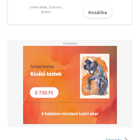
megismerhetsz egy német látványosságot
Ulrike Wolk, Dominic
Kosárba
Butler
Teljes lista