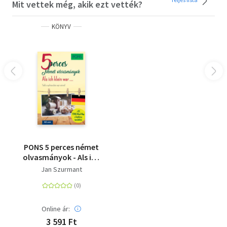
Mit vettek még, akik ezt vették?
KÖNYV
PONS 5 perces német
olvasmányok - Als ich
klein war...
Jan Szurmant
Online ár:
3 591 Ft