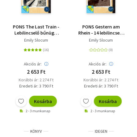
PONS The Last Train -
PONS Gestern am
Lebilincselő bűnügyi
Rhein - 14 lebilincselő
történetek angolul
bűnügyi történet
Emily Slocum
Emily Slocum
tanulóknak -
németül tanulóknak -
Letölthető
letölthető
hanganyaggal
hanganyaggal
Akciós ár:
Akciós ár:
2 653 Ft
2 653 Ft
Korábbi ár: 2 274 Ft
Korábbi ár: 2 274 Ft
Eredeti ár: 3 790 Ft
Eredeti ár: 3 790 Ft
Kosárba
Kosárba
2 - 3 munkanap
2 - 3 munkanap
KÖNYV
IDEGEN