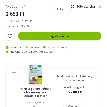
Akciós ár:
20 - 50% akcióban
2 653 Ft
Korábbi ár: 2 274 Ft
Eredeti ár: 3 790 Ft
Kosárba
Raktáron
26 pont
2 - 3 munkanap
Ingyenes átvétel Bookline boltokban
Tedd kosárba mindkettőt egy
gombnyomással!
A kettő együtt:
PONS 5 perces német
6 244 Ft
olvasmányok -
Urlaub am Meer
Ulrike Wolk, Dominic
Kosárba
Butler