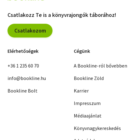
Csatlakozz Te is a könyvrajongók táborához!
Csatlakozom
Elérhetőségek
Cégünk
+36 1 235 60 70
A Bookline-ról bővebben
info@bookline.hu
Bookline Zöld
Bookline Bolt
Karrier
Impresszum
Médiaajánlat
Könyvnagykereskedés