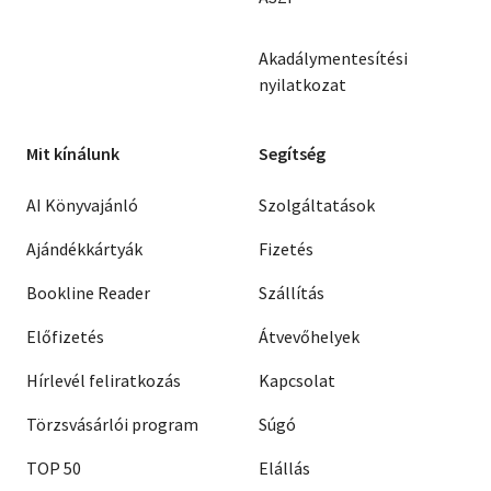
Akadálymentesítési
nyilatkozat
Mit kínálunk
Segítség
AI Könyvajánló
Szolgáltatások
Ajándékkártyák
Fizetés
Bookline Reader
Szállítás
Előfizetés
Átvevőhelyek
Hírlevél feliratkozás
Kapcsolat
Törzsvásárlói program
Súgó
TOP 50
Elállás