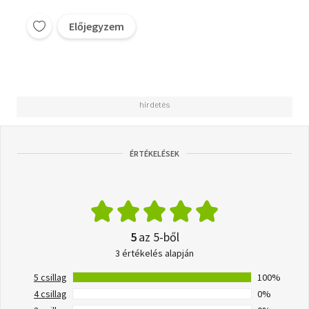
Előjegyzem
ÉRTÉKELÉSEK
5
az 5-ből
3 értékelés alapján
5 csillag
100%
4 csillag
0%