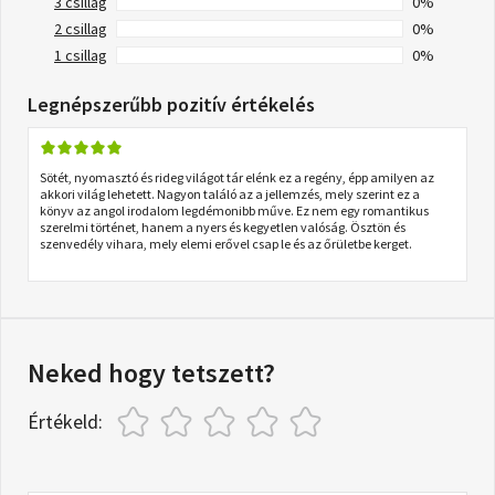
3 csillag
0%
2 csillag
0%
1 csillag
0%
Legnépszerűbb pozitív értékelés
Sötét, nyomasztó és rideg világot tár elénk ez a regény, épp amilyen az
akkori világ lehetett. Nagyon találó az a jellemzés, mely szerint ez a
könyv az angol irodalom legdémonibb műve. Ez nem egy romantikus
szerelmi történet, hanem a nyers és kegyetlen valóság. Ösztön és
szenvedély vihara, mely elemi erővel csap le és az őrületbe kerget.
Neked hogy tetszett?
Értékeld: