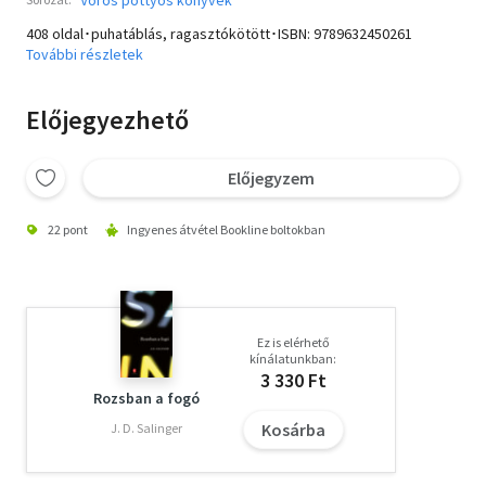
408 oldal･puhatáblás, ragasztókötött･ISBN:
9789632450261
További részletek
Előjegyezhető
Előjegyzem
22 pont
Ingyenes átvétel Bookline boltokban
Ez is elérhető
kínálatunkban:
3 330 Ft
Rozsban a fogó
Kosárba
J. D. Salinger