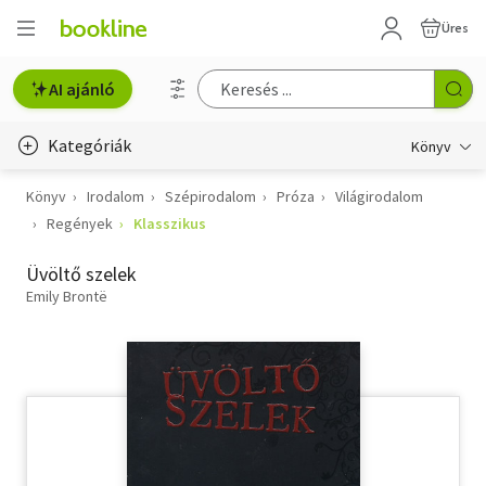
Üres
AI ajánló
Kategóriák
Könyv
Könyv
Irodalom
Szépirodalom
Próza
Világirodalom
Életmód, egészség
Regények
Klasszikus
Erotika
Üvöltő szelek
Gyermek- és ifjúsági
Emily Brontë
Hobbi, szabadidő
Irodalom
Művészet
Szakkönyv