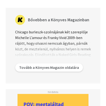
Bővebben a Könyves Magazinban
Chicago burleszk-szcénájának két szereplője
Michelle L’amour és Franky Vivid 2009-ben
rájött, hogy olvasni nemcsak ágyban, párnák
közt, de meztelenül, nyilvános helyen is remek
szórakozás. Elindították a Naked Girls Reading
mozgalmat, amelyhez 2015 végéig 25
különböző város csatlakozott. Válaszul 2012-
Tovább a Könyves Magazin oldalára
ben megalakult a Naked Boys Reading
mozgalom, ami pont annyit ad, amennyit a
nevében ígér. Meztelen férfiak állnak ki a
színpadra olvasni kéthavonta egyszer a
londoni Ace Hotelben. A Guardian tudósítója a
todmordeni fellépésüket látta, ahol három
pucér pasi olvasta fel Charlotte, Anne és Emily