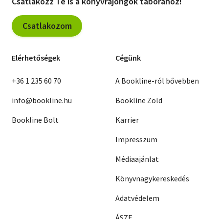
Csatlakozz Te is a könyvrajongók táborához!
Csatlakozom
Elérhetőségek
Cégünk
+36 1 235 60 70
A Bookline-ról bővebben
info@bookline.hu
Bookline Zöld
Bookline Bolt
Karrier
Impresszum
Médiaajánlat
Könyvnagykereskedés
Adatvédelem
ÁSZF