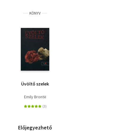
KÖNYV
Üvöltő szelek
Emily Brontë
Előjegyezhető