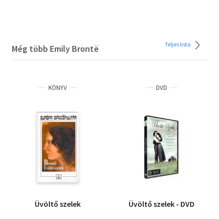
Teljes lista
Még több Emily Brontë
KÖNYV
DVD
Üvöltő szelek
Üvöltő szelek - DVD