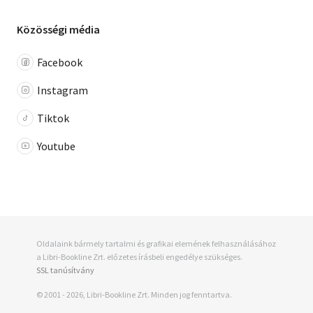
Közösségi média
Facebook
Instagram
Tiktok
Youtube
Oldalaink bármely tartalmi és grafikai elemének felhasználásához
a Libri-Bookline Zrt. előzetes írásbeli engedélye szükséges.
SSL tanúsítvány
© 2001 - 2026, Libri-Bookline Zrt. Minden jog fenntartva.