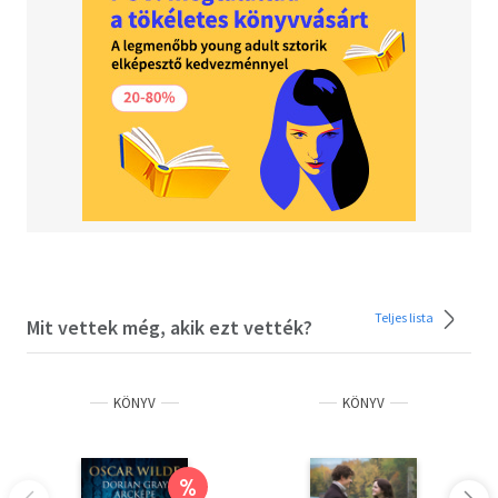
Brontë műveinek, például az Üvöltő szeleknek
részleteit. Annál pedig kevés nagyobb meta
van, mint amikor egy férfihang olvas fel egy
nő által férfinéven írt szöveget.
Teljes lista
Mit vettek még, akik ezt vették?
KÖNYV
KÖNYV
%