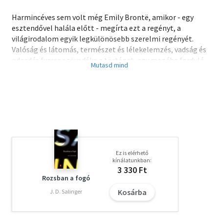
Harmincéves sem volt még Emily Brontë, amikor - egy
esztendővel halála előtt - megírta ezt a regényt, a
világirodalom egyik legkülönösebb szerelmi regényét.
Valóság és látomás, természet és lélekelemzés, vadság és
odaadás furcsa szövedéke a történet, egy magába forduló,
romantikus írói lélek költői vallomása a szerelemről és a
szenvedélyről. Elemzése kegyetlen mélységeket tár fel, és
nyomasztó légkört teremt: titokzatosság, babonák
homálya övezi szereplőinek jellemét, a romlás sötét erői
csapnak össze és küzdenek egymással, míg végül a
tragikus feszültséget ismét a szerelem, a fiatalok, az
újabb nemzedék szerelme oldja fel.
Ez is elérhető
Olvasd el mások véleményét is!
kínálatunkban:
3 330 Ft
Rozsban a fogó
Kosárba
J. D. Salinger