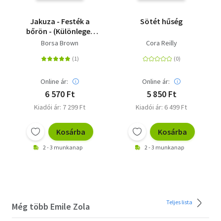
Jakuza - Festék a
Sötét hűség
bőrön - (Különleges
kiadás)
Borsa Brown
Cora Reilly
Online ár:
Online ár:
6 570 Ft
5 850 Ft
Kiadói ár: 7 299 Ft
Kiadói ár: 6 499 Ft
Kosárba
Kosárba
2 - 3 munkanap
2 - 3 munkanap
Teljes lista
Még több Emile Zola