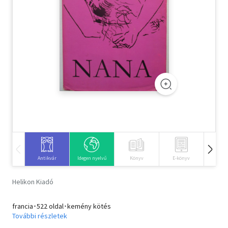
Szótár, nyelvkönyv
Tankönyv, segédkönyv
Társadalomtudomány
Természettudomány
Történelem
Vallás
Antikvár
Idegen nyelvű
Könyv
E-könyv
Hangos
Helikon Kiadó
francia･522 oldal･kemény kötés
További részletek