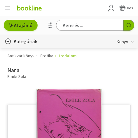
Üres
AI ajánló
Kategóriák
Könyv
Antikvár könyv
Erotika
Irodalom
Életmód, egészség
Nana
Erotika
Emile Zola
Gyermek- és ifjúsági
Hobbi, szabadidő
Irodalom
Művészet
Szakkönyv