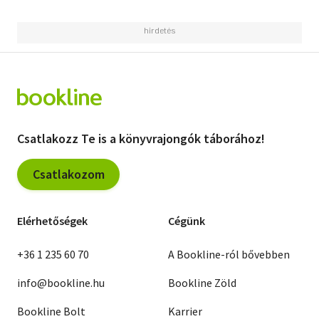
Csatlakozz Te is a könyvrajongók táborához!
Csatlakozom
Elérhetőségek
Cégünk
+36 1 235 60 70
A Bookline-ról bővebben
info@bookline.hu
Bookline Zöld
Bookline Bolt
Karrier