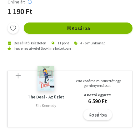
Online ár:
1 190 Ft
Kosárba
Beszállítói készleten
11 pont
4 - 6 munkanap
Ingyenes átvétel Bookline boltokban
Tedd kosárba mindkettőt egy
gombnyomással!
A kettő együtt:
The Deal - Az üzlet
6 590 Ft
Elle Kennedy
Kosárba