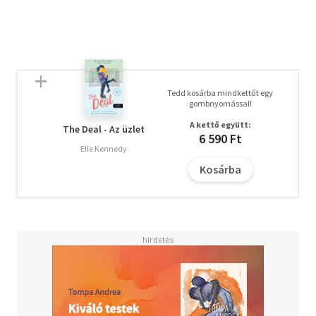
Tedd kosárba mindkettőt egy
gombnyomással!
A kettő együtt:
The Deal - Az üzlet
6 590 Ft
Elle Kennedy
Kosárba