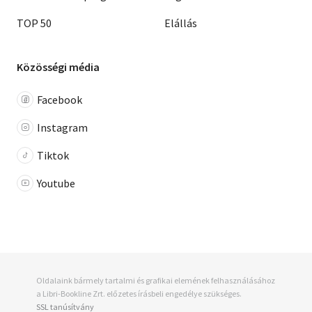
TOP 50
Elállás
Közösségi média
Facebook
Instagram
Tiktok
Youtube
Oldalaink bármely tartalmi és grafikai elemének felhasználásához
a Libri-Bookline Zrt. előzetes írásbeli engedélye szükséges.
SSL tanúsítvány