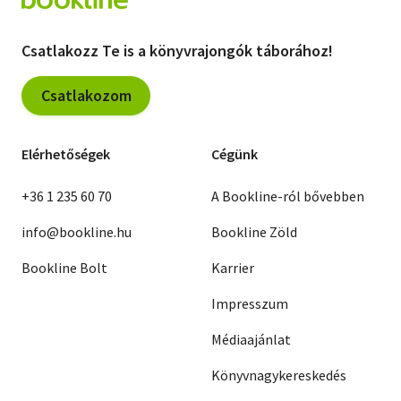
Csatlakozz Te is a könyvrajongók táborához!
Csatlakozom
Elérhetőségek
Cégünk
+36 1 235 60 70
A Bookline-ról bővebben
info@bookline.hu
Bookline Zöld
Bookline Bolt
Karrier
Impresszum
Médiaajánlat
Könyvnagykereskedés