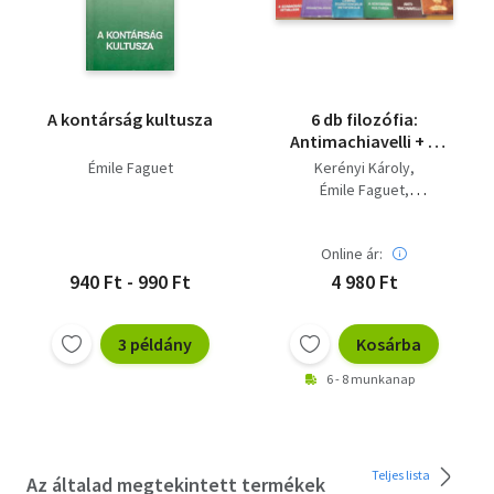
A kontárság kultusza
6 db filozófia:
Antimachiavelli + A
kontárság kultusza +
Émile Faguet
Kerényi Károly
A szabadság hitvallása
Émile Faguet
+ Leibniz
Nagy Frigyes
egzisztenciális
Lucius Annaeus Seneca
metafizikája +
Online ár:
Heller Ágnes
Pseudo-antisthenés:
Benedetto Croce
940 Ft - 990 Ft
4 980 Ft
Beszélgetések a
Szerelemről +
Vigasztalások
3 példány
Kosárba
6 - 8 munkanap
Teljes lista
Az általad megtekintett termékek