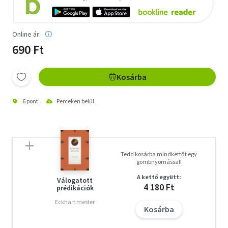
Online ár:
690 Ft
Kosárba
6 pont
Perceken belül
Tedd kosárba mindkettőt egy
gombnyomással!
A kettő együtt:
Válogatott
4 180 Ft
prédikációk
Eckhart mester
Kosárba