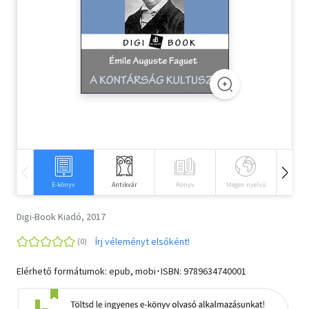
Szótár, nyelvkönyv
Tankönyv, segédkönyv
Társadalomtudomány
Természettudomány
Történelem
Vallás
E-könyv
Antikvár
Könyv
Idegen nyelvű
Hangos
Digi-Book Kiadó, 2017
Írj véleményt elsőként!
Elérhető formátumok: epub, mobi･ISBN:
9789634740001