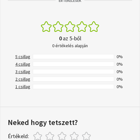
ÉRTÉKELÉSEK
0
az 5-ből
0 értékelés alapján
5 csillag
0%
4 csillag
0%
3 csillag
0%
2 csillag
0%
1 csillag
0%
Neked hogy tetszett?
Értékeld: