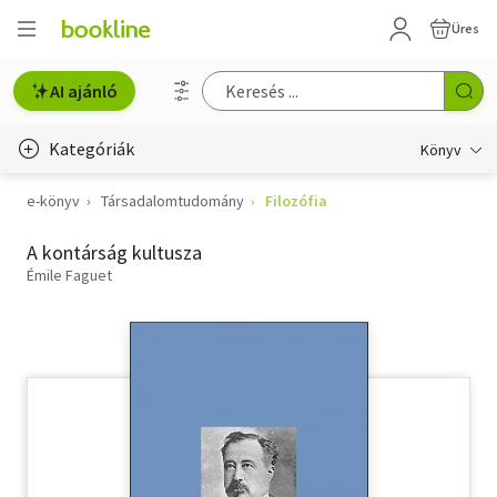
Üres
AI ajánló
Kategóriák
Könyv
e-könyv
Társadalomtudomány
Filozófia
Életmód, egészség
A kontárság kultusza
Erotika
Émile Faguet
Gyermek- és ifjúsági
Hobbi, szabadidő
Irodalom
Művészet
Szakkönyv