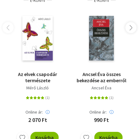
E-KÖNYV
E-KÖNYV
Az elvek csapodár
Ancsel Éva összes
természete
bekezdése az emberről
Mérő László
Ancsel Éva
Online ár:
Online ár:
2 070 Ft
990 Ft
Kosárba
Kosárba