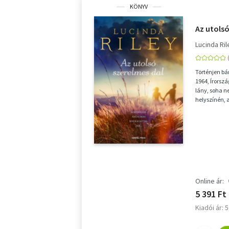
KÖNYV
Az utolsó
Lucinda Ril
Történjen bá
1964, Írorsz
lány, soha 
helyszínén, a
Ballymore-on
Online ár:
5 391 Ft
Kiadói ár: 