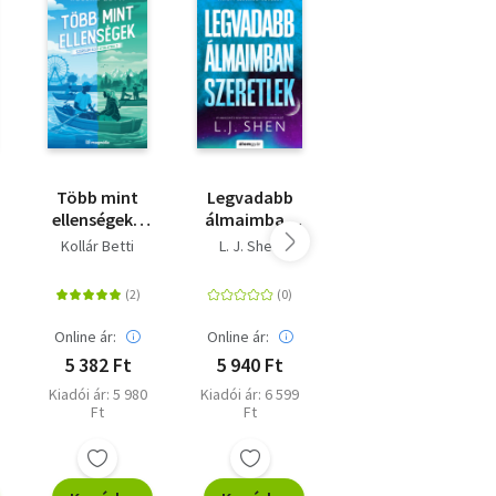
Több mint
Legvadabb
Három nyár -
ellenségek -
álmaimban
Minden
Szerelem első
szeretlek -
nyárnak
Kollár Betti
L. J. Shen
Karen Swan
utálatra 2. -
(Különleges
megvan a
(Különleges
kiadás)
maga
kiadás)
története?
Online ár:
Online ár:
Online ár:
5 382 Ft
5 940 Ft
5 841 Ft
Kiadói ár: 5 980
Kiadói ár: 6 599
Kiadói ár: 6 490
Ft
Ft
Ft