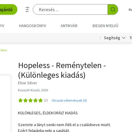
ajánló
R
YV
HANGOSKÖNYV
ANTIKVÁR
IDEGEN NYELVŰ
T
Segítség
ikus
Hopeless - Reménytelen -
(Különleges kiadás)
Elsie Silver
Kossuth Kiadó, 2026
Olvasói vélemények (0)
KÜLÖNLEGES, ÉLDEKORÁLT KIADÁS
Szerinte a lányt senki nem ítéli el a családneve miatt.
Ezért felajánlja neki a sajátját.