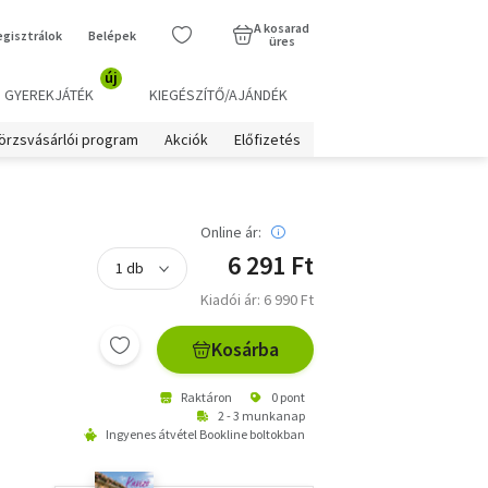
A kosarad
egisztrálok
Belépek
üres
új
GYEREKJÁTÉK
KIEGÉSZÍTŐ/AJÁNDÉK
örzsvásárlói program
Akciók
Előfizetés
Online ár:
6 291 Ft
Kiadói ár: 6 990 Ft
Kosárba
Raktáron
0 pont
2 - 3 munkanap
Ingyenes átvétel Bookline boltokban