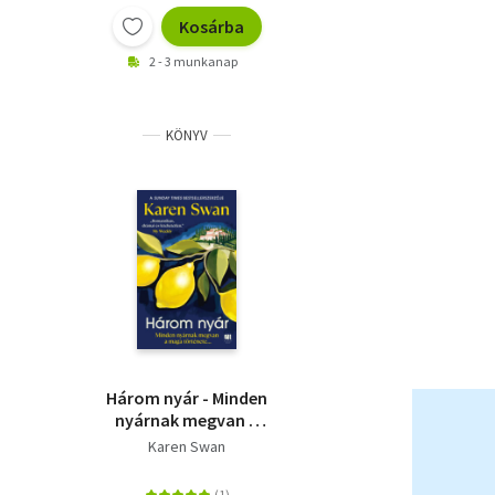
Kosárba
2 - 3 munkanap
KÖNYV
Három nyár - Minden
nyárnak megvan a
maga története?
Karen Swan