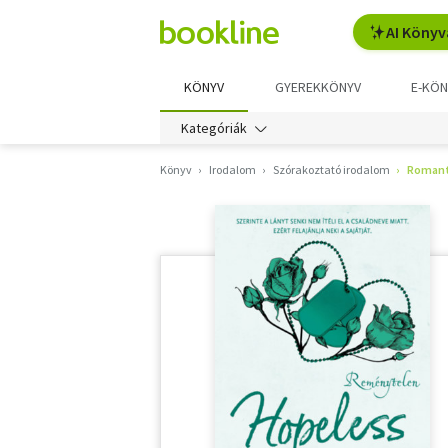
AI Könyv
KÖNYV
GYEREKKÖNYV
E-KÖN
Kategóriák
Könyv
Irodalom
Szórakoztató irodalom
Romant