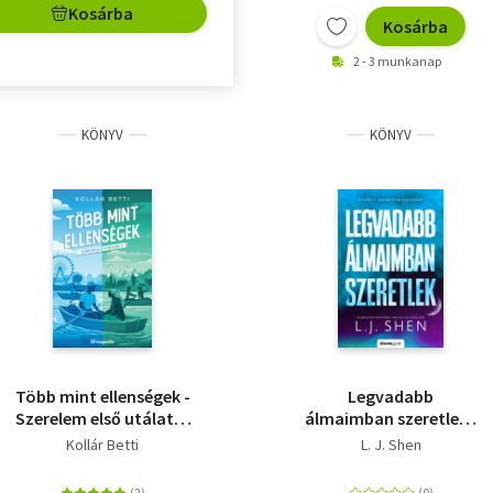
Kosárba
Kosárba
2 - 3 munkanap
KÖNYV
KÖNYV
Több mint ellenségek -
Legvadabb
Szerelem első utálatra
álmaimban szeretlek -
2. - (Különleges kiadás)
(Különleges kiadás)
Kollár Betti
L. J. Shen