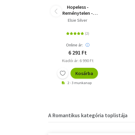
Hopeless -
Reménytelen -
(Különleges kiadás)
Elsie Silver
Online ár:
6 291 Ft
Kiadói ár: 6 990 Ft
Kosárba
2 - 3 munkanap
A Romantikus kategória toplistája