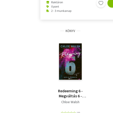
Raktáron
0 pont
2 - 3 munkanap
KÖNYV
Redeeming 6 -
Megváltás 6 -
(Különleges kiadás)
Chloe Walsh