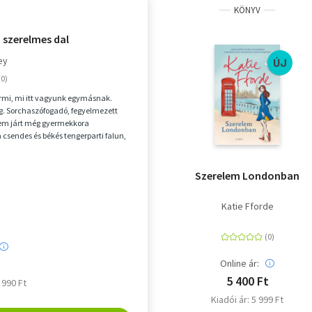
KÖNYV
 szerelmes dal
ey
ÚJ
rmi, mi itt vagyunk egymásnak.
ág. Sorchaszófogadó, fegyelmezett
nem járt még gyermekkora
 csendes és békés tengerparti falun,
 kívül. Am...
Szerelem Londonban
Katie Fforde
Online ár:
5 400 Ft
5 990 Ft
Kiadói ár: 5 999 Ft