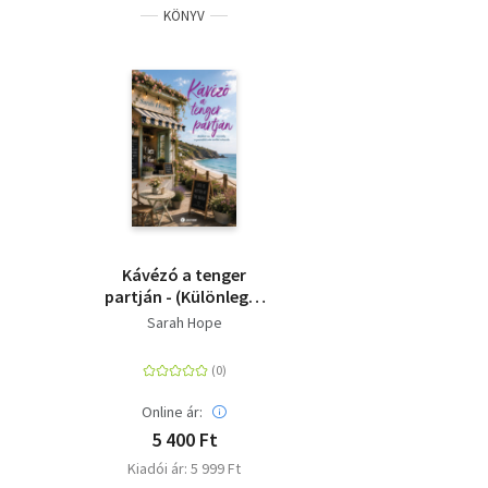
KÖNYV
Kávézó a tenger
partján - (Különleges
kiadás)
Sarah Hope
Online ár:
5 400 Ft
Kiadói ár: 5 999 Ft