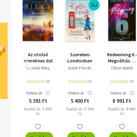
ÚJ
Az utolsó
Szerelem
Redeeming 6 -
szerelmes dal
Londonban
Megváltás 6 -
(Különleges
Lucinda Riley
Katie Fforde
Chloe Walsh
kiadás)
Online ár:
Online ár:
Online ár:
5 391 Ft
5 400 Ft
8 991 Ft
Kiadói ár: 5 990
Kiadói ár: 5 999
Kiadói ár: 9 990
Ft
Ft
Ft