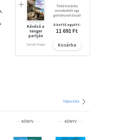
Tedd kosárba
a,
mindkettőt egy
gombnyomással!
u
A kettő együtt:
Kávézó a
11 691 Ft
tenger
partján
Kosárba
Sarah Hope
a a
Teljes lista
KÖNYV
KÖNYV
KÖNYV