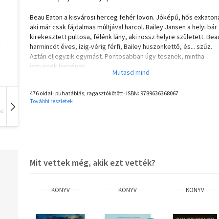
Beau Eaton a kisvárosi herceg fehér lovon. Jóképű, hős exkaton
aki már csak fájdalmas múltjával harcol. Bailey Jansen a helyi bár
kirekesztett pultosa, félénk lány, aki rossz helyre született. Bea
harmincöt éves, ízig-vérig férfi, Bailey huszonkettő, és... szűz.
Aztán eljegyzik egymást. Pontosabban úgy tesznek, mintha
jegyesek lennének.
Fogadásnak indul, amit Beau mindenáron meg akar nyerni, de
igazából mindketten csak nyerhetnek vele. Csak viselnie kell a
476 oldal･puhatáblás, ragasztókötött･ISBN:
9789636368067
jegygyűrűt, követnie kell Beau-t, és úgy kell tennie, mint aki fülig
További részletek
szerelmes a "vőlegényébe". Eddig elég könnyű, nem igaz?
vű
Hangoskönyv
Film
Zene
Azonban ami zárt ajtók mögött történik kettejük között, felborítj
gondosan kitervelt menetrendet - az már nem csupán színjáték.
Beau korábban azt mondta Bailey-nek, hogy soha nem lesz
szerelmes. A lány pedig határozottan azt szeretné, ha a férfi
meggondolná magát...
Mit vettek még, akik ezt vették?
KÖNYV
KÖNYV
KÖNYV