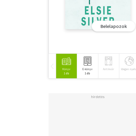
Belelapozok
Könyv
E-könyv
Antikvár
Idegen nyel
1 db
1 db