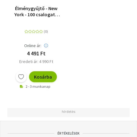
Élménygyűjtő - New
York - 100 csalogató
ötlet
Online ár:
4 491 Ft
Eredeti ár: 4 990 Ft
Kosárba
2 - 3 munkanap
ÉRTÉKELÉSEK