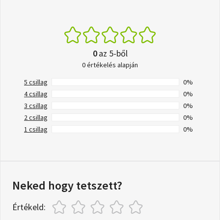
0
az 5-ből
0 értékelés alapján
5 csillag
0%
4 csillag
0%
3 csillag
0%
2 csillag
0%
1 csillag
0%
Neked hogy tetszett?
Értékeld: