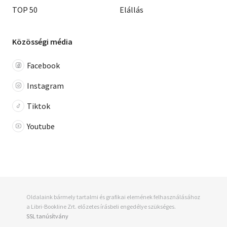
TOP 50
Elállás
Közösségi média
Facebook
Instagram
Tiktok
Youtube
Oldalaink bármely tartalmi és grafikai elemének felhasználásához
a Libri-Bookline Zrt. előzetes írásbeli engedélye szükséges.
SSL tanúsítvány