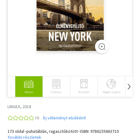
Szótár, nyelvkönyv
Tankönyv, segédkönyv
Társadalomtudomány
Természettudomány
Történelem
Vallás
Könyv
E-könyv
Antikvár
Idegen nyelvű
Hangos
LINGEA, 2018
Írj véleményt elsőként!
173 oldal･puhatáblás, ragasztókötött･ISBN:
9786155663710
További részletek