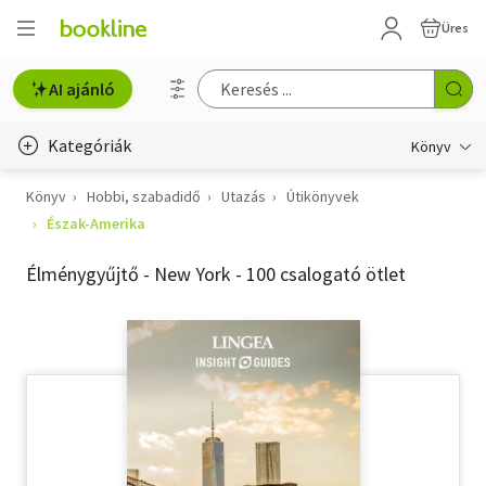
Üres
AI ajánló
Kategóriák
Könyv
Könyv
Hobbi, szabadidő
Utazás
Útikönyvek
Életmód, egészség
Észak-Amerika
Erotika
Élménygyűjtő - New York - 100 csalogató ötlet
Gyermek- és ifjúsági
Hobbi, szabadidő
Irodalom
Művészet
Szakkönyv