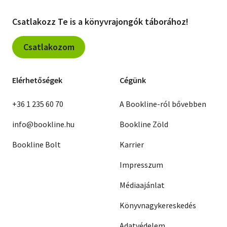
Csatlakozz Te is a könyvrajongók táborához!
Csatlakozom
Elérhetőségek
Cégünk
+36 1 235 60 70
A Bookline-ról bővebben
info@bookline.hu
Bookline Zöld
Bookline Bolt
Karrier
Impresszum
Médiaajánlat
Könyvnagykereskedés
Adatvédelem