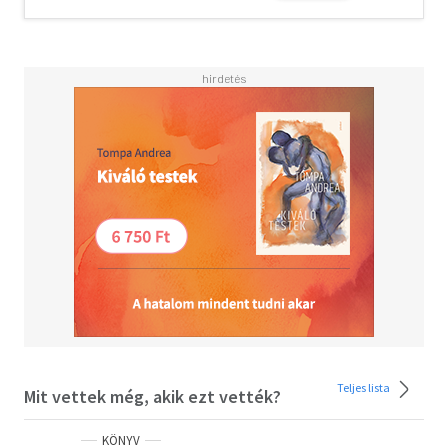
Avenue-n, pihenjünk meg egy kávé mellett a Greenwich
Village negyedben, vagy hallgassunk élő zenét a Lower
East Side vagy Brooklyn körzetében. Kóstolgassuk New
York ínyencfalatait a Broadway exkluzív büféasztalairól.
Menjünk fel lifttel egy felhőkarcoló tetejére, hogy a
lábunk alatt elterülő város látványát befogadhassuk. Ha
elfáradtunk, pihenjünk meg a város forgatagától az
egyedülálló High Line sétányon. Ha kedvünk támad
vásárolgatni, egy finom ebédre vagy vacsorára,
romantikához, családi programhoz, nevezetességekhez
vagy csak egyszerűen belefeledkezni az utca forgatagába,
kiadványunk számos lehetőséggel szolgál.
Teljes lista
Mit vettek még, akik ezt vették?
KÖNYV