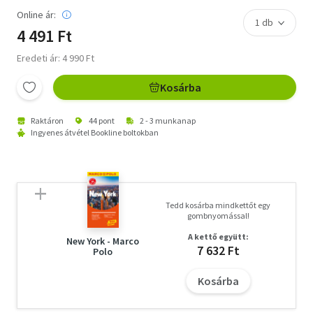
Online ár:
4 491 Ft
Eredeti ár: 4 990 Ft
Kosárba
Raktáron
44 pont
2 - 3 munkanap
Ingyenes átvétel Bookline boltokban
Tedd kosárba mindkettőt egy
gombnyomással!
A kettő együtt:
New York - Marco
7 632 Ft
Polo
Kosárba