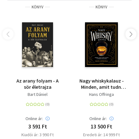
KÖNYV
KÖNYV
Az arany folyam - A
Nagy whiskykalauz -
sör életrajza
Minden, amit tudni
akartál a whisky
Bart Dániel
Hans Offringa
világáról
Online ár:
Online ár:
3 591 Ft
13 500 Ft
Kiadói ár: 3 990 Ft
Eredeti ár: 14 999 Ft