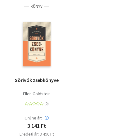
KÖNYV
Sörivók zsebkönyve
Ellen Goldstein
Online ár:
3 141 Ft
Eredeti ár: 3 490 Ft