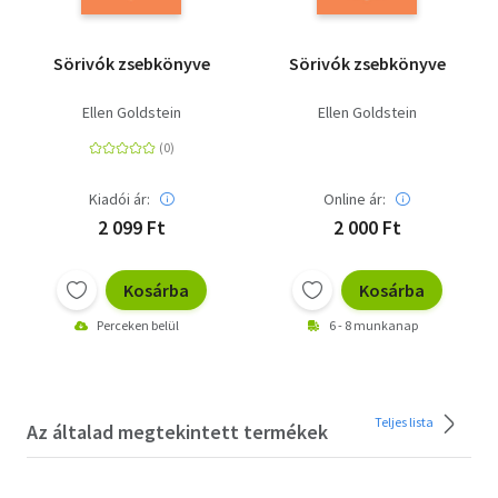
Sörivók zsebkönyve
Sörivók zsebkönyve
Ellen Goldstein
Ellen Goldstein
Kiadói ár:
Online ár:
2 099 Ft
2 000 Ft
Kosárba
Kosárba
Perceken belül
6 - 8 munkanap
Teljes lista
Az általad megtekintett termékek