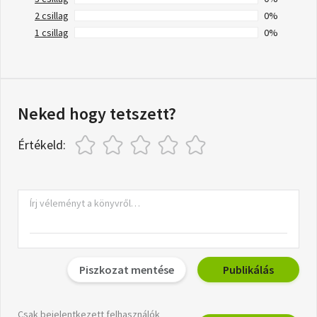
2 csillag
0%
1 csillag
0%
Neked hogy tetszett?
Értékeld:
Piszkozat mentése
Publikálás
Csak bejelentkezett felhasználók