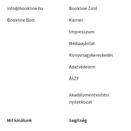
info@bookline.hu
Bookline Zöld
Bookline Bolt
Karrier
Impresszum
Médiaajánlat
Könyvnagykereskedés
Adatvédelem
ÁSZF
Akadálymentesítési
nyilatkozat
Mit kínálunk
Segítség