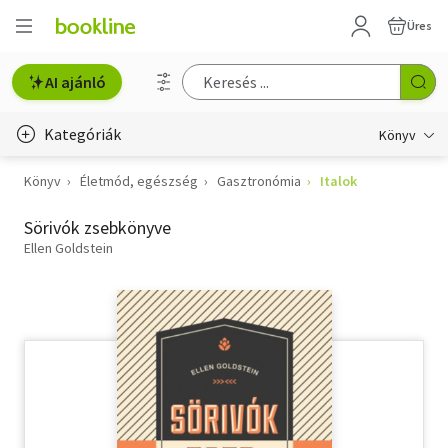
Üres
AI ajánló
Kategóriák
Könyv
Könyv
Életmód, egészség
Gasztronómia
Italok
Életmód, egészség
Sörivók zsebkönyve
Erotika
Ellen Goldstein
Gyermek- és ifjúsági
Hobbi, szabadidő
Irodalom
Művészet
Szakkönyv