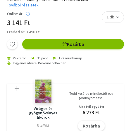
További részletek
Online ár:
3 141 Ft
Eredeti ár: 3 490 Ft
Kosárba
Raktáron
31 pont
1 - 2 munkanap
Ingyenes átvétel Bookline boltokban
Tedd kosárba mindkettőt egy
gombnyomással!
A kettő együtt:
Virágos és
6 273 Ft
gyógynövényes
likőrök
Kosárba
Rita Witt