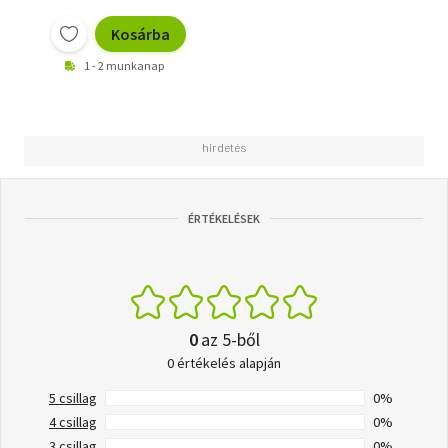
Kosárba
1 - 2 munkanap
ÉRTÉKELÉSEK
0
az 5-ből
0 értékelés alapján
5 csillag
0%
4 csillag
0%
3 csillag
0%