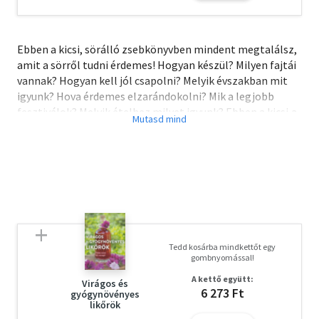
Ebben a kicsi, sörálló zsebkönyvben mindent megtalálsz,
amit a sörről tudni érdemes! Hogyan készül? Milyen fajtái
vannak? Hogyan kell jól csapolni? Melyik évszakban mit
igyunk? Hova érdemes elzarándokolni? Mik a legjobb
fesztiválok? Melyik ételhez milyet igyunk? Ebben a kicsi,a
sörről tudni érdemes!...és még sok fontos adat,
érdekesség, őrültség, extrák! Egészségedre!
Tedd kosárba mindkettőt egy
gombnyomással!
A kettő együtt:
Virágos és
6 273 Ft
gyógynövényes
likőrök