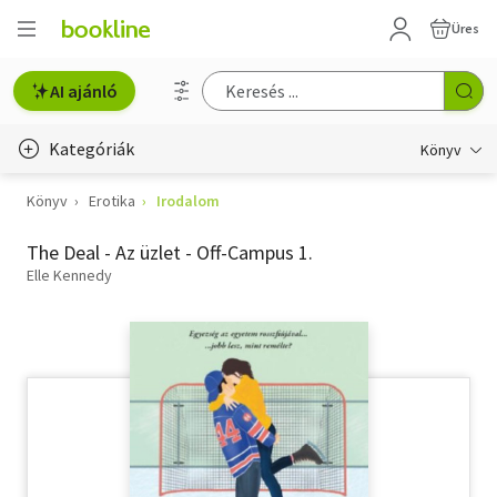
Üres
AI ajánló
Kategóriák
Könyv
Könyv
Erotika
Irodalom
Életmód, egészség
The Deal - Az üzlet - Off-Campus 1.
Erotika
Elle Kennedy
Gyermek- és ifjúsági
Hobbi, szabadidő
Irodalom
Művészet
Szakkönyv