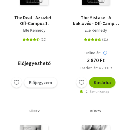
The Deal - Az üzlet -
The Mistake - A
Off-Campus 1.
baklövés - Off-Campus
2.
Elle Kennedy
Elle Kennedy
Online ár:
3 870 Ft
Előjegyezhető
Eredeti ár: 4 299 Ft
Előjegyzem
Kosárba
2 - 3 munkanap
KÖNYV
KÖNYV