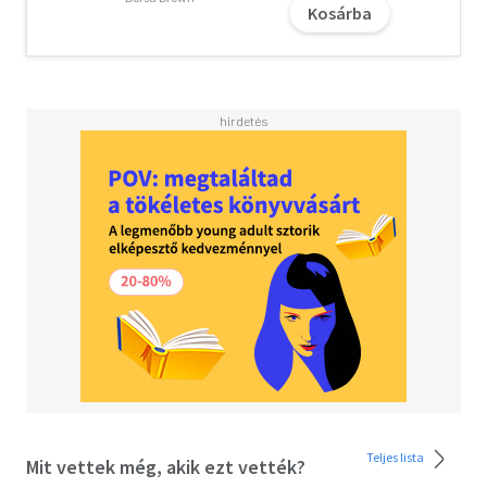
Kosárba
"A könyv az első oldaltól az utolsóig magával ragadott, és
a végére érve csak arra vágytam, bárcsak folytathatnám
az olvasást."
- Kate, amazon.com -
"Bárcsak több ilyen new adult regény lenne! A történet
teljesen elvarázsolt. Hosszú idő óta ez volt az egyik
legjobb romantikus történet, amit olvastam."
- Lady Vigilante, goodreads.com -
"Ez a könyv tökéletes választás, ha valaki egy magával
ragadó, erotikus, könnyed olvasmányra vágyik...
helyenként mély érzelemmel fűszerezve."
- Kristin, goodreads.com -
Szereted az érzéki, de tartalmas könyveket?
Vidd haza nyugodtan, tetszeni fog!
Teljes lista
Mit vettek még, akik ezt vették?
Fiatal nőknek, felső korhatár nélkül!