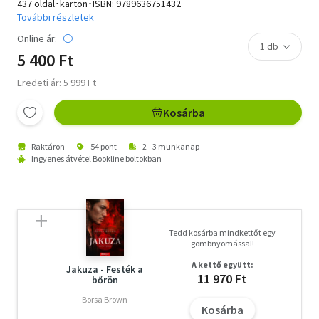
437 oldal･karton･ISBN:
9789636751432
További részletek
Online ár:
5 400 Ft
Eredeti ár: 5 999 Ft
Kosárba
Raktáron
54 pont
2 - 3 munkanap
Ingyenes átvétel Bookline boltokban
Tedd kosárba mindkettőt egy
gombnyomással!
A kettő együtt:
Jakuza - Festék a
11 970 Ft
bőrön
Borsa Brown
Kosárba