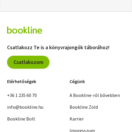
Csatlakozz Te is a könyvrajongók táborához!
Csatlakozom
Elérhetőségek
Cégünk
+36 1 235 60 70
A Bookline-ról bővebben
info@bookline.hu
Bookline Zöld
Bookline Bolt
Karrier
Impresszum