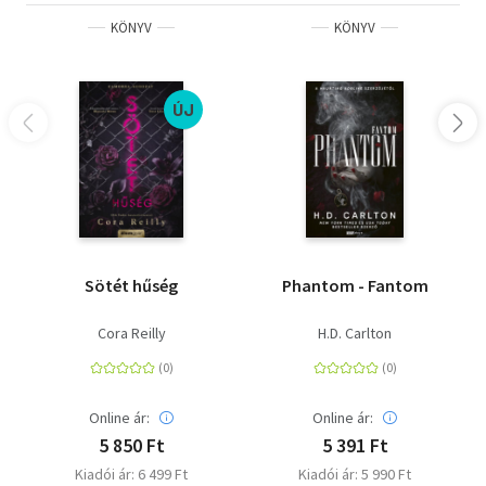
KÖNYV
KÖNYV
ÚJ
Sötét hűség
Phantom - Fantom
Cora Reilly
H.D. Carlton
Online ár:
Online ár:
5 850 Ft
5 391 Ft
Kiadói ár: 6 499 Ft
Kiadói ár: 5 990 Ft