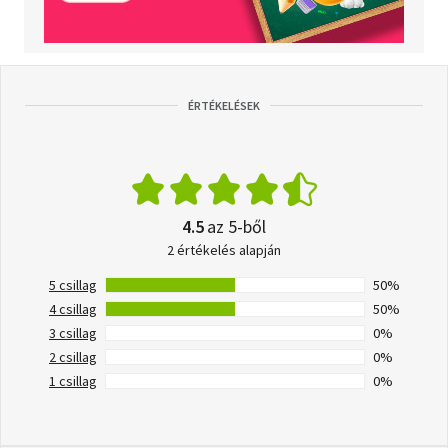
ÉRTÉKELÉSEK
4.5
az 5-ből
2 értékelés alapján
5 csillag
50%
4 csillag
50%
3 csillag
0%
2 csillag
0%
1 csillag
0%