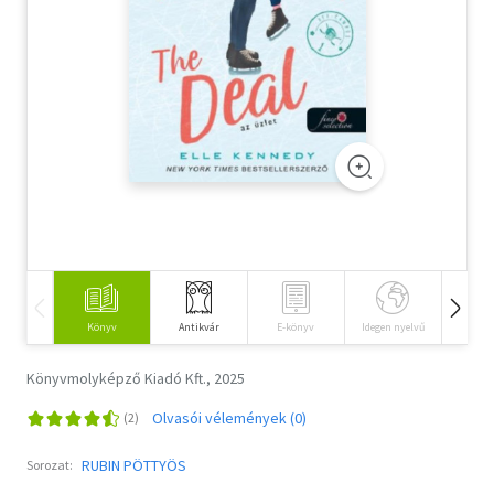
Szótár, nyelvkönyv
Tankönyv, segédkönyv
Társadalomtudomány
Természettudomány
Történelem
Vallás
Könyv
Antikvár
E-könyv
Idegen nyelvű
Hangos
Könyvmolyképző Kiadó Kft., 2025
Olvasói vélemények (0)
RUBIN PÖTTYÖS
Sorozat: