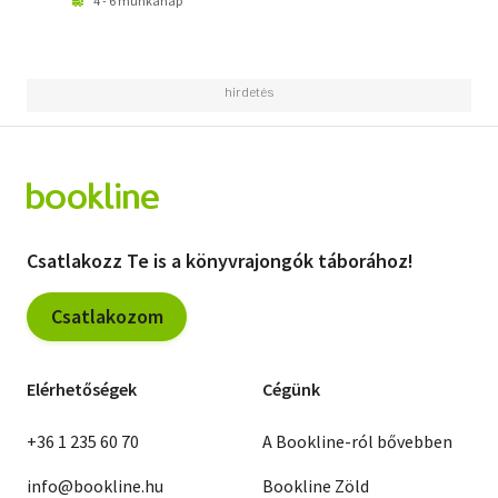
4 - 6 munkanap
Csatlakozz Te is a könyvrajongók táborához!
Csatlakozom
Elérhetőségek
Cégünk
+36 1 235 60 70
A Bookline-ról bővebben
info@bookline.hu
Bookline Zöld