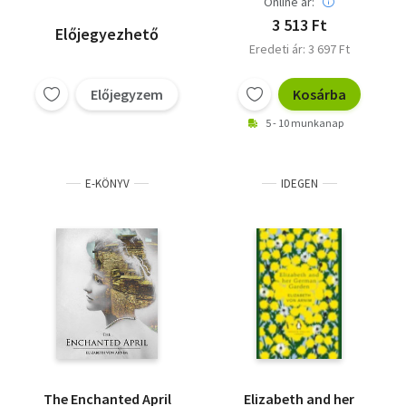
Online ár:
3 513 Ft
Előjegyezhető
Eredeti ár: 3 697 Ft
Előjegyzem
Kosárba
5 - 10 munkanap
E-KÖNYV
IDEGEN
The Enchanted April
Elizabeth and her