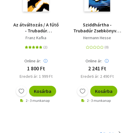
Az átváltozás / A fűtő
Sziddhártha -
- Trubadúr
Trubadúr Zsebkönyvek
Zsebkönyvek 23.
92.
Franz Kafka
Hermann Hesse
Online ár:
Online ár:
1 800 Ft
2 241 Ft
Eredeti ár: 1 999 Ft
Eredeti ár: 2 490 Ft
Kosárba
Kosárba
2 - 3 munkanap
2 - 3 munkanap