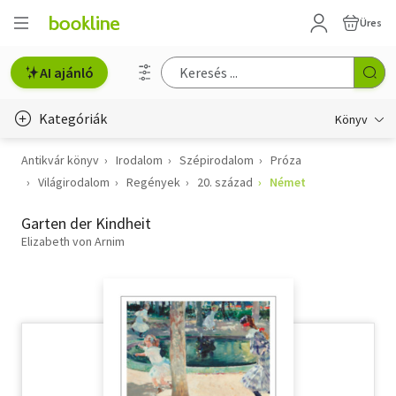
Üres
AI ajánló
Kategóriák
Könyv
Antikvár könyv
Irodalom
Szépirodalom
Próza
Életmód, egészség
Világirodalom
Regények
20. század
Német
Erotika
Garten der Kindheit
Gyermek- és ifjúsági
Elizabeth von Arnim
Hobbi, szabadidő
Irodalom
Művészet
Szakkönyv