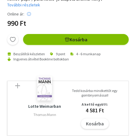
További részletek
Online ár:
990 Ft
Kosárba
Beszállítói készleten
9 pont
4 - 6 munkanap
Ingyenes átvétel Bookline boltokban
Tedd kosárba mindkettőt egy
gombnyomással!
A kettő együtt:
Lotte Weimarban
4 581 Ft
Thomas Mann
Kosárba