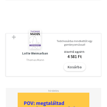
Tedd kosárba mindkettőt egy
gombnyomással!
A kettő együtt:
Lotte Weimarban
4 581 Ft
Thomas Mann
Kosárba