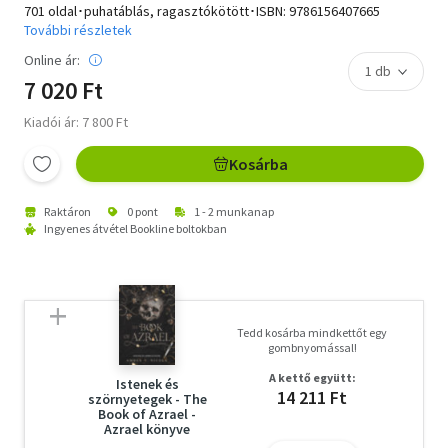
701 oldal･puhatáblás, ragasztókötött･ISBN:
9786156407665
További részletek
Online ár:
7 020 Ft
Kiadói ár: 7 800 Ft
Kosárba
Raktáron
0 pont
1 - 2 munkanap
Ingyenes átvétel Bookline boltokban
Tedd kosárba mindkettőt egy
gombnyomással!
A kettő együtt:
Istenek és
14 211 Ft
szörnyetegek - The
Book of Azrael -
Azrael könyve