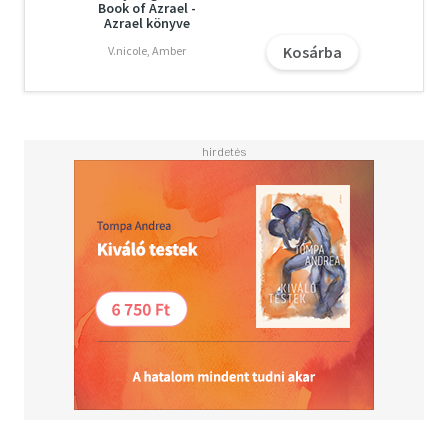
Book of Azrael -
Ahogy a háborúval kapcsolatos suttogó hírek
Azrael könyve
szétterjednek Tavaszországból, veszélyes helyzetben
Kosárba
V.nicole, Amber
találjuk magunkat, és meg kell próbálnunk elejét venni az
árulásnak, amely elszakíthatja egymástól a birodalmakat
- és a hercegeimet. A Mélységből támadó elszánt
ellenséget semmi sem állítja meg, hogy végezzen velem,
és meghódítsa magának Tavaszt. Mindeközben Ezrynnel
szembefordul a saját fivére, magának követelve Tavasz
trónját. A szövetségesek ellenséggé válnak, az ellenségek
szövetséget kötnek egymással.
Most, még inkább, mint máskor, meg kell világítanom az
utat a hercegeim előtt, és segítenem kell Ezrynnek,
Tavasz nagyhercegének trónja visszaszerzésében. Nem
fogom hagyni, hogy belevesszen a sötétségbe... Hacsak
rajtam nem uralkodik el hamarabb.
A Vétekben megedzve "A szépség és a szörnyeteg"
történet varázslatos tündérbirodalomban játszódó
pikáns újramesélése. Gyönyörű könyvmolyunknak nem