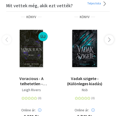
Teljes lista
kell választania a négy szexi tündérherceg közül. A
Mit vettek még, akik ezt vették?
sorozat harmadik részében számos korábbi kérdésre
választ kapunk, de újabb, izgalmas részletek is
KÖNYV
KÖNYV
felbukkannak.
ÚJ
Voracious - A
Vadak szigete -
telhetetlen -
(Különleges kiadás)
(Különleges kiadás)
Leigh Rivers
Nsb
Online ár:
Online ár: