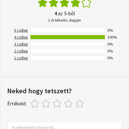
4
az 5-ből
1 értékelés alapján
5 csillag
0%
4 csillag
100%
3 csillag
0%
2 csillag
0%
1 csillag
0%
Neked hogy tetszett?
Értékeld: