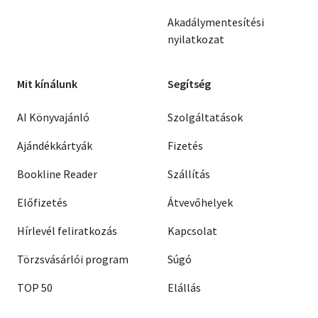
Akadálymentesítési
nyilatkozat
Mit kínálunk
Segítség
AI Könyvajánló
Szolgáltatások
Ajándékkártyák
Fizetés
Bookline Reader
Szállítás
Előfizetés
Átvevőhelyek
Hírlevél feliratkozás
Kapcsolat
Törzsvásárlói program
Súgó
TOP 50
Elállás