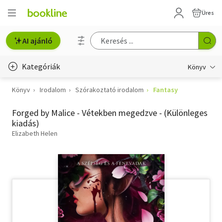
Üres
AI ajánló
Kategóriák
Könyv
Könyv
Irodalom
Szórakoztató irodalom
Fantasy
Életmód, egészség
Forged by Malice - Vétekben megedzve - (Különleges
Erotika
kiadás)
Gyermek- és ifjúsági
Elizabeth Helen
Hobbi, szabadidő
Irodalom
Művészet
Szakkönyv