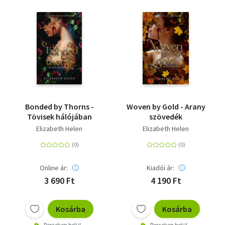
Bonded by Thorns -
Woven by Gold - Arany
Tövisek hálójában
szövedék
Elizabeth Helen
Elizabeth Helen
Online ár:
Kiadói ár:
3 690 Ft
4 190 Ft
Kosárba
Kosárba
Perceken belül
Perceken belül