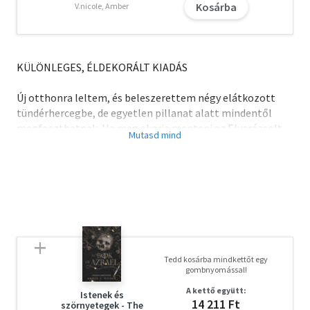
Kosárba
V.nicole, Amber
KÜLÖNLEGES, ÉLDEKORÁLT KIADÁS
Új otthonra leltem, és beleszerettem négy elátkozott
tündérhercegbe, de egyetlen pillanat alatt mindentől
megfoszthatnak. Ha meg akarja menteni az Elvarázsolt
Völgyet és a nagyhercegeket, ennek a rózsának töviseket
kell növesztenie.
Csodálatos dolog a tündérvilághoz tartozni - eltekintve
attól, hogy az elvarázsolt kastély, amiben élek, éppen
széthullik, egyik társam végleg le akar mondani a mágiája
gyakorlásáról, a másik titkol előlem valamit, és a két
elátkozott tündérhercegnek, akikbe szerelmes vagyok,
Tedd kosárba mindkettőt egy
még meg kell találnia hozzá illő társát. Ó, igen, és a
gombnyomással!
gonosz Tövisek hercege újra és újra megpróbál
A kettő együtt:
megcsókolni..., én pedig vágyom is erre.
Istenek és
14 211 Ft
szörnyetegek - The