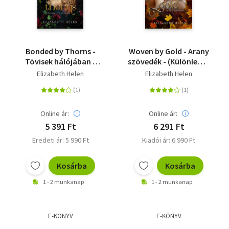
Bonded by Thorns -
Woven by Gold - Arany
Tövisek hálójában -
szövedék - (Különleges
(Különleges kiadás)
kiadás)
Elizabeth Helen
Elizabeth Helen
Online ár:
Online ár:
5 391 Ft
6 291 Ft
Eredeti ár: 5 990 Ft
Kiadói ár: 6 990 Ft
Kosárba
Kosárba
1 - 2 munkanap
1 - 2 munkanap
E-KÖNYV
E-KÖNYV