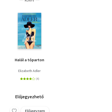
KÖNYV
Halál a tóparton
Elizabeth Adler
Előjegyezhető
Előjegyzem