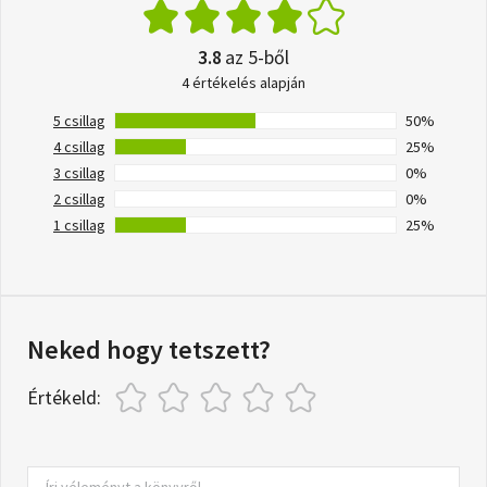
3.8
az 5-ből
4 értékelés alapján
5 csillag
50%
4 csillag
25%
3 csillag
0%
2 csillag
0%
1 csillag
25%
Neked hogy tetszett?
Értékeld: