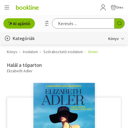
Üres
AI ajánló
Kategóriák
Könyv
Könyv
Irodalom
Szórakoztató irodalom
Krimi
Életmód, egészség
Halál a tóparton
Erotika
Elizabeth Adler
Gyermek- és ifjúsági
Hobbi, szabadidő
Irodalom
Művészet
Szakkönyv