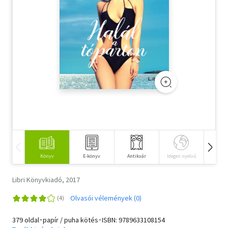
Szótár, nyelvkönyv
Tankönyv, segédkönyv
Társadalomtudomány
Természettudomány
Történelem
Vallás
Könyv
E-könyv
Antikvár
Idegen nyelvű
Hangos
Libri Könyvkiadó, 2017
Olvasói vélemények (0)
379 oldal･papír / puha kötés･ISBN:
9789633108154