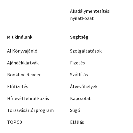
Akadálymentesítési
nyilatkozat
Mit kínálunk
Segítség
AI Könyvajánló
Szolgáltatások
Ajándékkártyák
Fizetés
Bookline Reader
Szállítás
Előfizetés
Átvevőhelyek
Hírlevél feliratkozás
Kapcsolat
Törzsvásárlói program
Súgó
TOP 50
Elállás