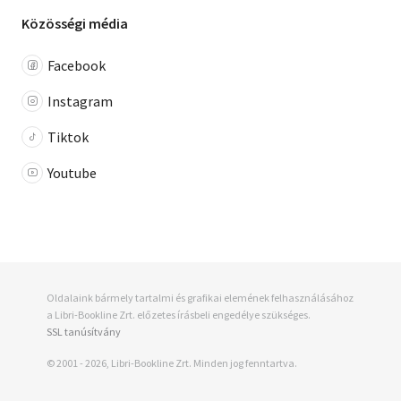
Közösségi média
Facebook
Instagram
Tiktok
Youtube
Oldalaink bármely tartalmi és grafikai elemének felhasználásához
a Libri-Bookline Zrt. előzetes írásbeli engedélye szükséges.
SSL tanúsítvány
© 2001 - 2026, Libri-Bookline Zrt. Minden jog fenntartva.