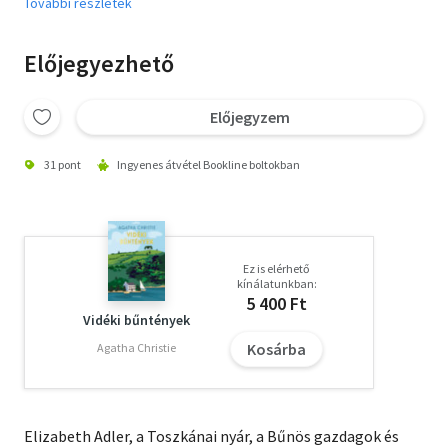
További részletek
Előjegyezhető
Előjegyzem
31 pont
Ingyenes átvétel Bookline boltokban
Ez is elérhető
kínálatunkban:
5 400 Ft
Vidéki bűntények
Kosárba
Agatha Christie
Elizabeth Adler, a Toszkánai nyár, a Bűnös gazdagok és