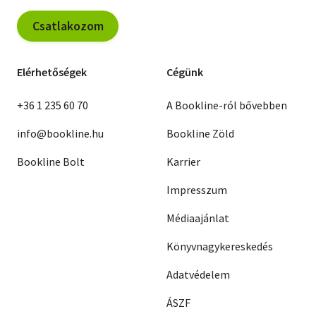
Csatlakozom
Elérhetőségek
Cégünk
+36 1 235 60 70
A Bookline-ról bővebben
info@bookline.hu
Bookline Zöld
Bookline Bolt
Karrier
Impresszum
Médiaajánlat
Könyvnagykereskedés
Adatvédelem
ÁSZF