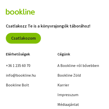
Csatlakozz Te is a könyvrajongók táborához!
Csatlakozom
Elérhetőségek
Cégünk
+36 1 235 60 70
A Bookline-ról bővebben
info@bookline.hu
Bookline Zöld
Bookline Bolt
Karrier
Impresszum
Médiaajánlat