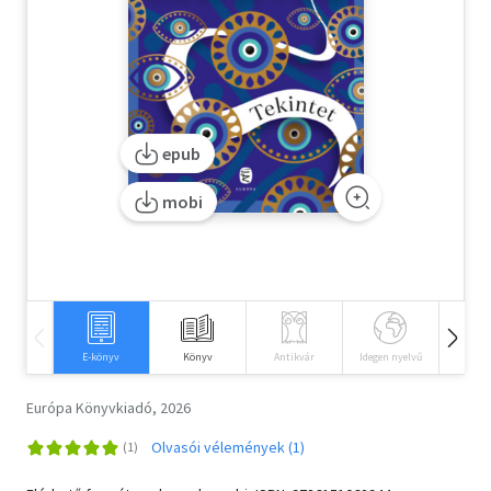
Szótár, nyelvkönyv
Tankönyv, segédkönyv
Társadalomtudomány
epub
Természettudomány
mobi
Történelem
Vallás
E-könyv
Könyv
Antikvár
Idegen nyelvű
Hangos
Európa Könyvkiadó, 2026
Olvasói vélemények (1)