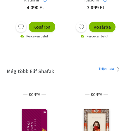
Kiadói ár:
Kiadói ár:
4 090 Ft
3 899 Ft
Kosárba
Kosárba
Perceken belül
Perceken belül
Teljes lista
Még több Elif Shafak
KÖNYV
KÖNYV