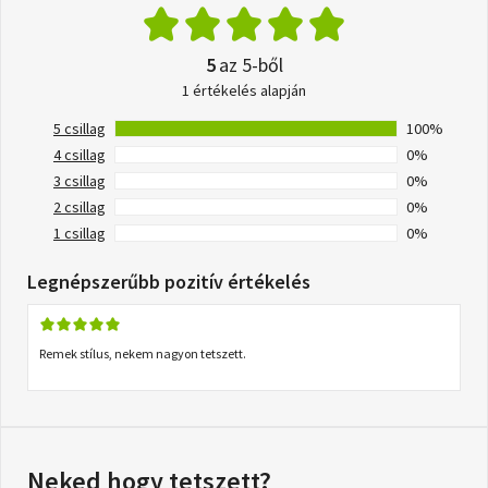
5
az 5-ből
1 értékelés alapján
5 csillag
100%
4 csillag
0%
3 csillag
0%
2 csillag
0%
1 csillag
0%
Legnépszerűbb pozitív értékelés
Remek stílus, nekem nagyon tetszett.
Neked hogy tetszett?