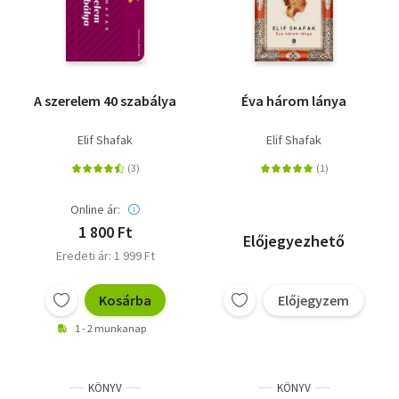
A szerelem 40 szabálya
Éva három lánya
Elif Shafak
Elif Shafak
Online ár:
1 800 Ft
Előjegyezhető
Eredeti ár: 1 999 Ft
Kosárba
Előjegyzem
1 - 2 munkanap
KÖNYV
KÖNYV