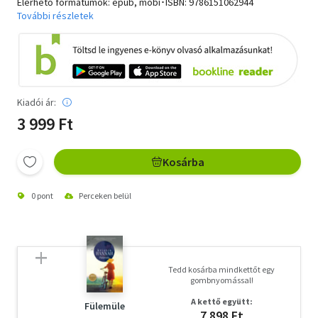
Elérhető formátumok: epub, mobi･ISBN:
9786151062944
További részletek
Kiadói ár:
3 999 Ft
Kosárba
0 pont
Perceken belül
Tedd kosárba mindkettőt egy
gombnyomással!
A kettő együtt:
Fülemüle
7 898 Ft