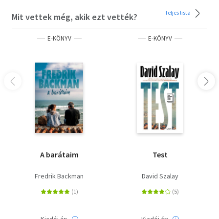
Teljes lista
Mit vettek még, akik ezt vették?
E-KÖNYV
E-KÖNYV
A barátaim
Test
Fredrik Backman
David Szalay