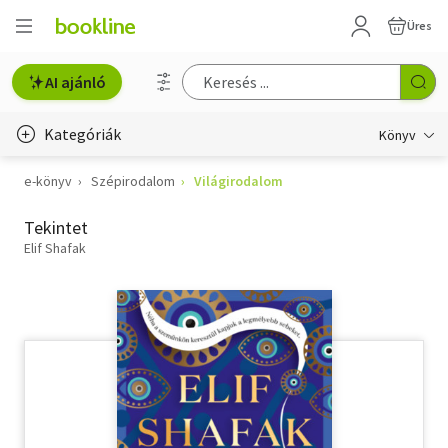
Üres
AI ajánló
Kategóriák
Könyv
e-könyv
Szépirodalom
Világirodalom
Életmód, egészség
Tekintet
Erotika
Elif Shafak
Gyermek- és ifjúsági
Hobbi, szabadidő
Irodalom
Művészet
Szakkönyv