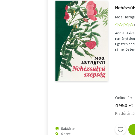
Nehézsúl
Moa Herng
Annie 34 éves
reménytelen
Egészen addi
rámenős tévé
bizalmába fé
Online ár:
4 950 Ft
Kiadói ár: 
Raktáron
0 pont