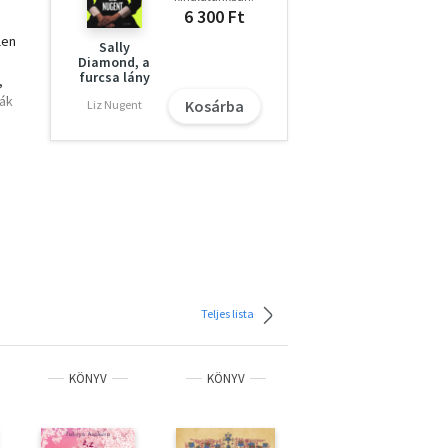
6 300 Ft
len
Sally
Diamond, a
furcsa lány
,
ták
Kosárba
Liz Nugent
ott
,
i
s
n
gírt
Teljes lista
n
pi
KÖNYV
KÖNYV
KÖNYV