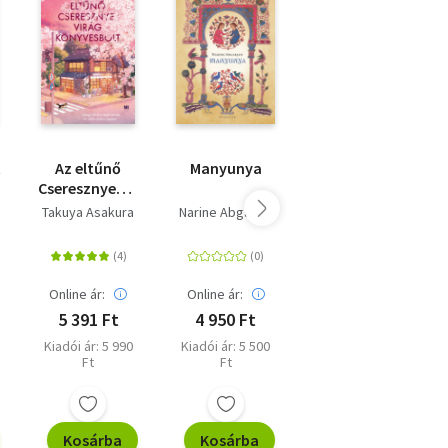
 az
sait
bb
kelt
t
Az eltűnő
Manyunya
Az éj
három
Cseresznyevirág
szerelmesei
Könyvesbolt
n
Takuya Asakura
Narine Abgarjan
Kavakami Mieko
ek
a
Online ár:
Online ár:
Online ár:
5 391 Ft
4 950 Ft
4 050 Ft
Kiadói ár: 5 990
Kiadói ár: 5 500
Eredeti ár: 4 499
Ft
Ft
Ft
Kosárba
Kosárba
Kosárba