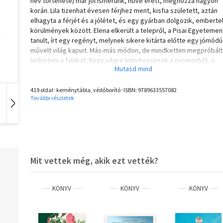
név története) már jól ismerünk, nővé érett, méghozzá nagyon
korán. Lila tizenhat évesen férjhez ment, kisfia született, aztán
elhagyta a férjét és a jólétet, és egy gyárban dolgozik, emberte
körülmények között. Elena elkerült a telepről, a Pisai Egyetemen
tanult, írt egy regényt, melynek sikere kitárta előtte egy jómódú
művelt világ kapuit. Más-más módon, de mindketten megpróbál
ledönteni a falakat, hogy végre kitörhessenek a nyomorból, a
tudatlanságból és a kilátástalanságból. A két lányt ezúttal a
hetvenes évek Olaszországában látjuk viszont a tőlük megszok
fékezhetetlen lendülettel, korábban elképzelhetetlen remények
419 oldal･keménytábla, védőborító･ISBN:
9789633557082
További részletek
kétségek, feszültségek, kihívások között. Továbbra is összeköt
Hangoskönyv
Film
Zene
őket az elszakíthatatlan, ambivalens, néha lappangó, majd heve
kitörésekben vagy találkozásokban újra felszínre kerülő, váratla
nézőpontokat rejtő örök kötelék.
„…a kortárs irodalomban oly népszerű autofikciós formában me
regények szerzőjének karakterformálása, cselekményszövése,
Mit vettek még, akik ezt vették?
atmoszférateremtő és korfestő képessége rendkívüli; szinte
érthetetlen, hogy ezt a nagyon erőteljes esztétikai hatást milye
egyszerű nyelvi eszközökkel, milyen zavarba ejtően hét - közna
KÖNYV
KÖNYV
KÖNYV
mondatokból építkezve éri el.” Kőrizs Imre, Magyar Narancs
ELENA FERRANTE a kortárs világirodalom nagy rejtélye. Regényei
zajos sikert aratnak, díjakat nyernek, de kiléte ismeretlen. Annyi