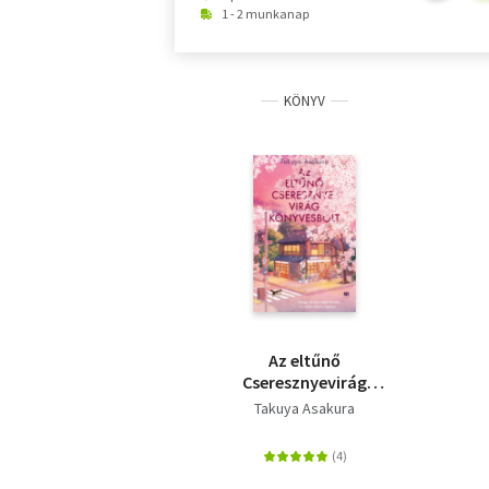
1 - 2 munkanap
KÖNYV
Az eltűnő
Cseresznyevirág
Könyvesbolt
Takuya Asakura