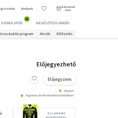
A kosarad
egisztrálok
Belépek
üres
új
GYEREKJÁTÉK
KIEGÉSZÍTŐ/AJÁNDÉK
örzsvásárlói program
Akciók
Előfizetés
Előjegyezhető
Előjegyzem
40 pont
Ingyenes átvétel Bookline boltokban
új
Ez is elérhető
kínálatunkban: