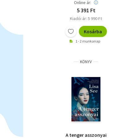
Online ár:
5 391 Ft
Kiadói ár: 5 990 Ft
Kosárba
1 - 2 munkanap
KÖNYV
A tenger asszonyai