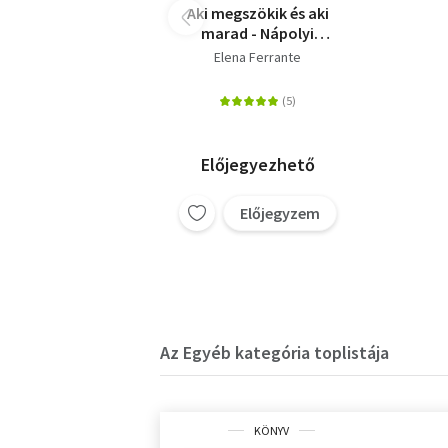
Aki megszökik és aki
marad - Nápolyi
regények 3.
Elena Ferrante
Előjegyezhető
Előjegyzem
Az Egyéb kategória toplistája
KÖNYV