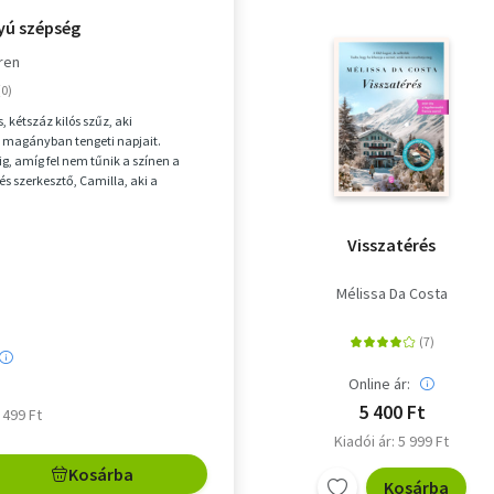
yú szépség
ren
, kétszáz kilós szűz, aki
 magányban tengeti napjait.
g, amíg fel nem tűnik a színen a
s szerkesztő, Camilla, aki a
rkőzve meggyőzi, hogy...
Visszatérés
Mélissa Da Costa
Online ár:
5 400 Ft
5 499 Ft
Kiadói ár: 5 999 Ft
Kosárba
Kosárba