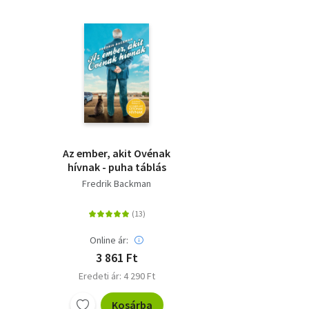
Az ember, akit Ovénak
hívnak - puha táblás
Fredrik Backman
Online ár:
3 861 Ft
Eredeti ár: 4 290 Ft
Kosárba