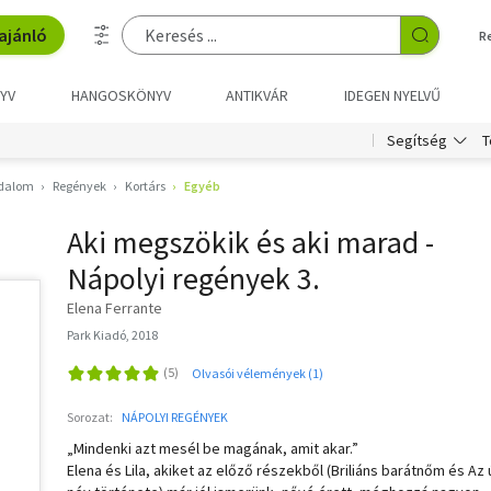
ajánló
R
YV
HANGOSKÖNYV
ANTIKVÁR
IDEGEN NYELVŰ
T
Segítség
odalom
Regények
Kortárs
Egyéb
Aki megszökik és aki marad -
Nápolyi regények 3.
Elena Ferrante
Park Kiadó, 2018
Olvasói vélemények (1)
Sorozat:
NÁPOLYI REGÉNYEK
„Mindenki azt mesél be magának, amit akar.”
Elena és Lila, akiket az előző részekből (Briliáns barátnőm és Az 