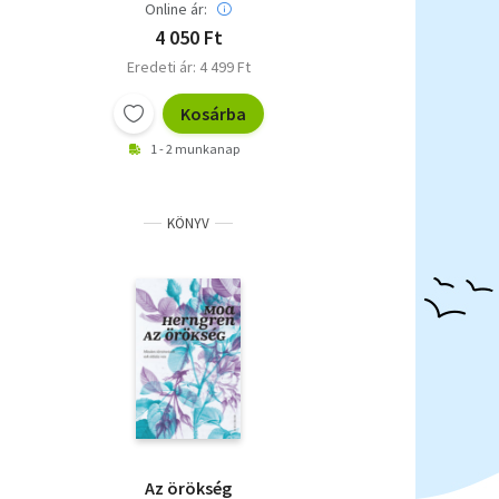
Online ár:
4 050 Ft
Eredeti ár: 4 499 Ft
Kosárba
1 - 2 munkanap
KÖNYV
Az örökség