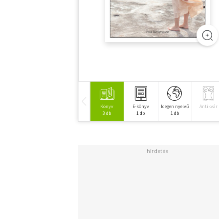
Könyv
E-könyv
Idegen nyelvű
Antikvár
3 db
1 db
1 db