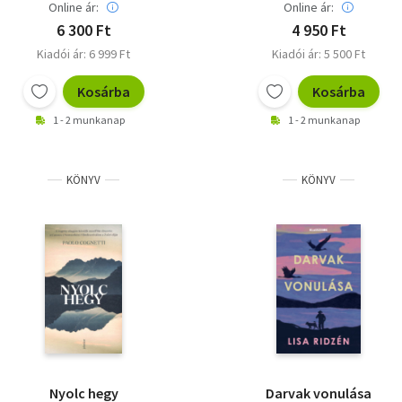
Online ár:
Online ár:
6 300 Ft
4 950 Ft
Kiadói ár: 6 999 Ft
Kiadói ár: 5 500 Ft
Kosárba
Kosárba
1 - 2 munkanap
1 - 2 munkanap
KÖNYV
KÖNYV
Nyolc hegy
Darvak vonulása