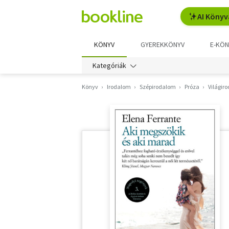
AI Könyv
KÖNYV
GYEREKKÖNYV
E-KÖN
Kategóriák
Könyv
Irodalom
Szépirodalom
Próza
Világir