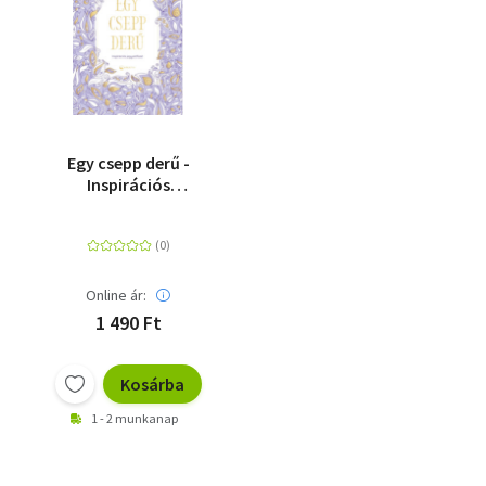
Egy csepp derű -
Inspirációs
jegyzetfüzet
Online ár:
1 490 Ft
Kosárba
1 - 2 munkanap