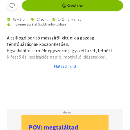
Kosárba
Raktáron
14 pont
1 - 2 munkanap
Ingyenes átvétel Bookline boltokban
A csillogó borító messziről kitűnik a gazdag
fémfóliázásnak köszönhetően.
Egyedülálló termék: egyszerre jegyszetfüzet, felnőtt
kifestő és inspirációs napló, motiváló idézetekkel,
bölcseségekkel.
"Csak akkor beszélj, ha a csendnél értelmesebbet tudsz
mondani."
Mahatma Gandhi