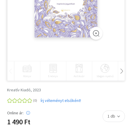
Szótár, nyelvkönyv
Tankönyv, segédkönyv
Társadalomtudomány
Természettudomány
Történelem
Vallás
Könyv
E-könyv
Antikvár
Idegen nyelvű
Hangos
Kreatív Kiadó, 2023
Írj véleményt elsőként!
Online ár:
1 490 Ft