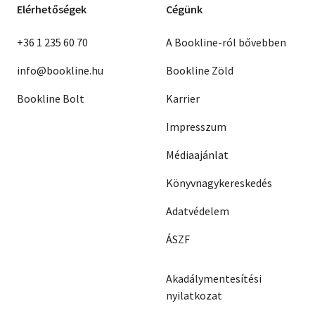
Elérhetőségek
Cégünk
+36 1 235 60 70
A Bookline-ról bővebben
info@bookline.hu
Bookline Zöld
Bookline Bolt
Karrier
Impresszum
Médiaajánlat
Könyvnagykereskedés
Adatvédelem
ÁSZF
Akadálymentesítési
nyilatkozat