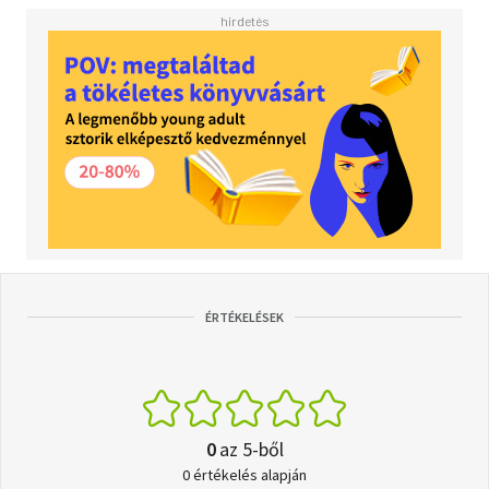
ÉRTÉKELÉSEK
0
az 5-ből
0 értékelés alapján