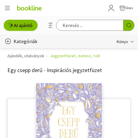
Üres
AI ajánló
Kategóriák
Könyv
Ajándék, utalványok
Jegyzetfüzet, notesz, toll
Életmód, egészség
Egy csepp derű - Inspirációs jegyzetfüzet
Erotika
Gyermek- és ifjúsági
Hobbi, szabadidő
Irodalom
Művészet
Szakkönyv