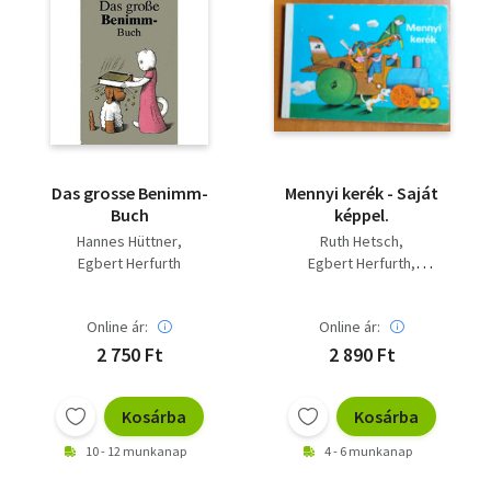
Das grosse Benimm-
Mennyi kerék - Saját
Buch
képpel.
Hannes Hüttner
Ruth Hetsch
Egbert Herfurth
Egbert Herfurth
Mezey Katalin (ford.)
Online ár:
Online ár:
2 750 Ft
2 890 Ft
Kosárba
Kosárba
10 - 12 munkanap
4 - 6 munkanap