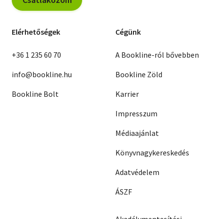
Elérhetőségek
Cégünk
+36 1 235 60 70
A Bookline-ról bővebben
info@bookline.hu
Bookline Zöld
Bookline Bolt
Karrier
Impresszum
Médiaajánlat
Könyvnagykereskedés
Adatvédelem
ÁSZF