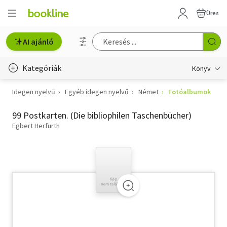
Üres
AI ajánló
Kategóriák
Könyv
Idegen nyelvű
Egyéb idegen nyelvű
Német
Fotóalbumok
Életmód, egészség
99 Postkarten. (Die bibliophilen Taschenbücher)
Erotika
Egbert Herfurth
Gyermek- és ifjúsági
Hobbi, szabadidő
Irodalom
Művészet
Szakkönyv