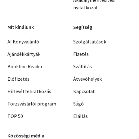
Akadálymentesítési
nyilatkozat
Mit kínálunk
Segítség
AI Könyvajánló
Szolgáltatások
Ajándékkártyák
Fizetés
Bookline Reader
Szállítás
Előfizetés
Átvevőhelyek
Hírlevél feliratkozás
Kapcsolat
Törzsvásárlói program
Súgó
TOP 50
Elállás
Közösségi média