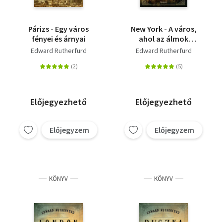
Párizs - Egy város
New York - A város,
fényei és árnyai
ahol az álmok
születnek
Edward Rutherfurd
Edward Rutherfurd
Előjegyezhető
Előjegyezhető
Előjegyzem
Előjegyzem
KÖNYV
KÖNYV