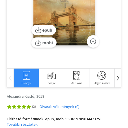
Szótár, nyelvkönyv
Tankönyv, segédkönyv
epub
Társadalomtudomány
mobi
Természettudomány
Történelem
Vallás
E-könyv
Könyv
Antikvár
Idegen nyelvű
Hangos
Alexandra Kiadó, 2018
Olvasói vélemények (0)
Elérhető formátumok: epub, mobi･ISBN:
9789634473251
További részletek