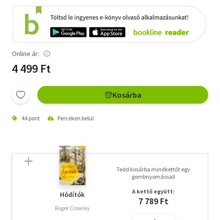
Online ár:
4 499 Ft
Kosárba
44 pont
Perceken belül
Tedd kosárba mindkettőt egy
gombnyomással!
A kettő együtt:
Hódítók
7 789 Ft
Roger Crowley