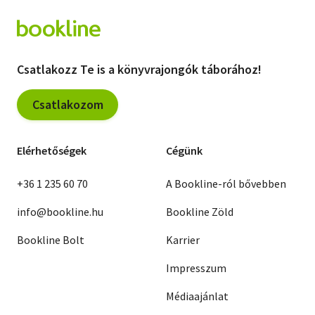
Csatlakozz Te is a könyvrajongók táborához!
Csatlakozom
Elérhetőségek
Cégünk
+36 1 235 60 70
A Bookline-ról bővebben
info@bookline.hu
Bookline Zöld
Bookline Bolt
Karrier
Impresszum
Médiaajánlat