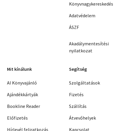
Könyvnagykereskedés
Adatvédelem
ÁSZF
Akadálymentesítési
nyilatkozat
Mit kínálunk
Segítség
AI Könyvajánló
Szolgáltatások
Ajándékkártyák
Fizetés
Bookline Reader
Szállítás
Előfizetés
Átvevőhelyek
Hírlevél feliratkozás
Kapcsolat