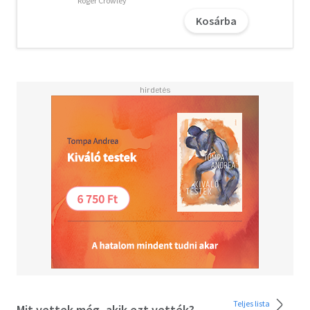
Roger Crowley
sorsokra, hogy a szenvedély, a küzdelem, a felemelkedés
Kosárba
és bukás meséin keresztül megrajzolja a világ egyik
legcsodálatosabb városának igazi portréját. ####"A
Londonnak köszönhetően egy életre a történelmi
könyvek rabjává válhatunk." The Times####Edward
Rutherfurd 1948-ban született az angliai Salisburyben.
Tanulmányait a Cambridge-i Egyetemen és Stanford­ban
végezte. Első regénye az 1987-ben megjelent Sarum,
amelyet több monumentális történelmi regény követett,
többek között Párizsról, Orosz­országról, Írországról és
New Yorkról. ####"Joan lassan, de határozottan lépdelt. A
fején fehér csíkos csuklya volt, amely illett a rajta lévő
fehér csíkos ruhához, a közönséges prostituáltak
megalázó öltözékéhez. Mindkét kezében egy-egy hosszú,
égő gyertya, a vezeklő jelképe. […]##- Joan vagyok, egy
lotyó - mondta csengő hangon, hogy a tömegben
mindenki meghallhassa. - Hajlandó-e engem Martin
Fleming feleségül venni? - És egyenesen a fiatalember
szemébe nézett, olyan tekintettel, amely azt mondta:
Emlékezz! Emlékezz az üzenetre. Ne félj, nincs rá
Teljes lista
Mit vettek még, akik ezt vették?