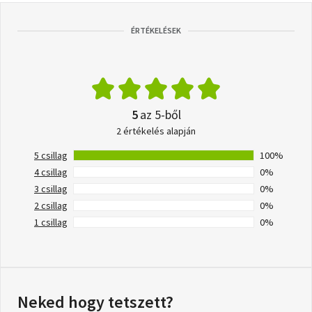
ÉRTÉKELÉSEK
5
az 5-ből
2 értékelés alapján
5 csillag
100%
4 csillag
0%
3 csillag
0%
2 csillag
0%
1 csillag
0%
Neked hogy tetszett?