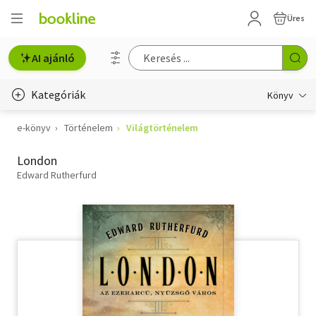
Üres
AI ajánló
Kategóriák
Könyv
e-könyv
Történelem
Világtörténelem
Életmód, egészség
London
Erotika
Edward Rutherfurd
Gyermek- és ifjúsági
Hobbi, szabadidő
Irodalom
Művészet
Szakkönyv