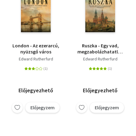
London - Az ezerarcú,
Ruszka - Egy vad,
nyüzsgő város
megzabolázhatatlan
nép és egy határtalan
Edward Rutherfurd
Edward Rutherfurd
birodalom története
Előjegyezhető
Előjegyezhető
Előjegyzem
Előjegyzem