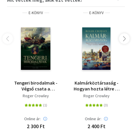
okod!##A tömeg egy pillanatra döbbenten elhallgatott.
Majd valami izgatott duruzsolás kezdődött. A rabok a
E-KÖNYV
E-KÖNYV
lányra néztek. A csendőrök és a kocsis is őrá bámultak.
Majd a sheriff és a bíró egymásra nézett.##- Most mit
tegyünk? - kérdezte a sheriff.##- A fene tudja - felelte a
lovag. - Mindig hallottam ilyesmiről, de sose gondoltam,
hogy magam is találkozom vele.##- Törvényes, amit ez a
nő akar?##A lovag a homlokát ráncolta.##- Azt hiszem,
igen. - Lenézett a kordéban álló Martinra, akit nagyon
sajnált, majd hirtelen elmosolyodott. - Erről az esetről
évekig fognak még mesélni - mondta."##
A letöltéssel kapcsolatos kérdésekre
itt
találhat választ.
Tengeri birodalmak -
Kalmárköztársaság -
Végső csata a
Hogyan hozta létre és
mediterrán térség
veszítette el tengeri
Roger Crowley
Roger Crowley
feletti uralomért 1521-
hatalmát Velence
1580
Online ár:
Online ár:
2 300 Ft
2 400 Ft