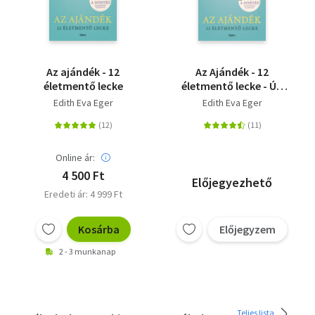
Az ajándék - 12
Az Ajándék - 12
életmentő lecke
életmentő lecke - Új,
bővített kiadás
Edith Eva Eger
Edith Eva Eger
Online ár:
4 500 Ft
Előjegyezhető
Eredeti ár: 4 999 Ft
Kosárba
Előjegyzem
2 - 3 munkanap
Teljes lista