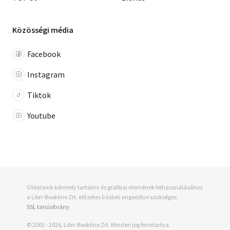
Közösségi média
Facebook
Instagram
Tiktok
Youtube
Oldalaink bármely tartalmi és grafikai elemének felhasználásához
a Libri-Bookline Zrt. előzetes írásbeli engedélye szükséges.
SSL tanúsítvány
© 2001 - 2026, Libri-Bookline Zrt. Minden jog fenntartva.