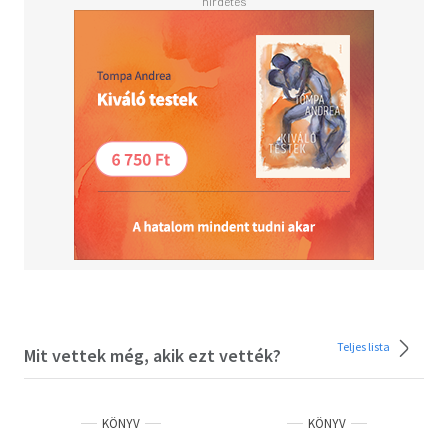
kérdezte őt.
Teljes lista
Mit vettek még, akik ezt vették?
KÖNYV
KÖNYV