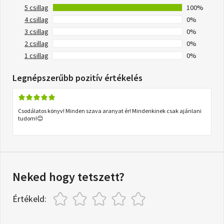
5 csillag
100%
4 csillag
0%
3 csillag
0%
2 csillag
0%
1 csillag
0%
Legnépszerűbb pozitív értékelés
Csodálatos könyv! Minden szava aranyat ér! Mindenkinek csak ajánlani
tudom!😊
Neked hogy tetszett?
Értékeld: