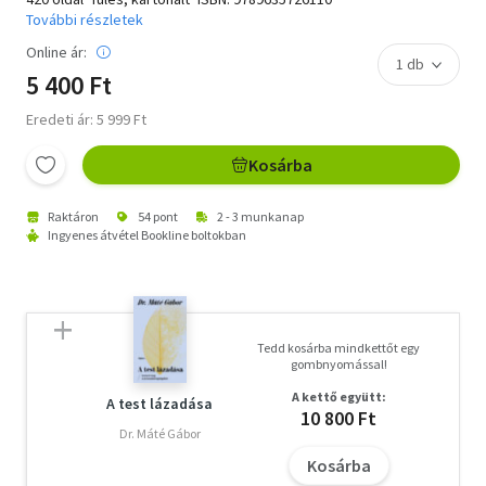
További részletek
Online ár:
5 400 Ft
Eredeti ár: 5 999 Ft
Kosárba
Raktáron
54 pont
2 - 3 munkanap
Ingyenes átvétel Bookline boltokban
Tedd kosárba mindkettőt egy
gombnyomással!
A kettő együtt:
A test lázadása
10 800 Ft
Dr. Máté Gábor
Kosárba