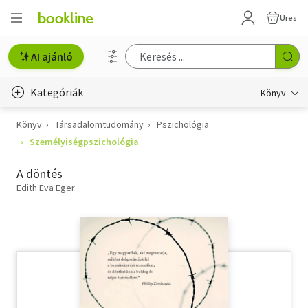
Üres
AI ajánló
Kategóriák
Könyv
Könyv
Társadalomtudomány
Pszichológia
Életmód, egészség
Személyiségpszichológia
Erotika
A döntés
Gyermek- és ifjúsági
Edith Eva Eger
Hobbi, szabadidő
Irodalom
Művészet
Szakkönyv