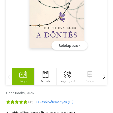
Szótár, nyelvkönyv
Tankönyv, segédkönyv
Társadalomtudomány
Természettudomány
Belelapozok
Történelem
Vallás
Könyv
Antikvár
Idegen nyelvű
E-könyv
Hangos
Open Books, 2026
Olvasói vélemények (16)
420 oldal･füles, kartonált･ISBN:
9789635726110