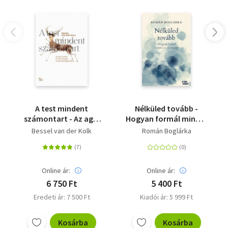
A test mindent
Nélküled tovább -
számontart - Az agy,
Hogyan formál minket
az elme és a test
a veszteség?
Bessel van der Kolk
Román Boglárka
szerepe a
traumafeldolgozásban
Online ár:
Online ár:
6 750 Ft
5 400 Ft
Eredeti ár: 7 500 Ft
Kiadói ár: 5 999 Ft
Kosárba
Kosárba