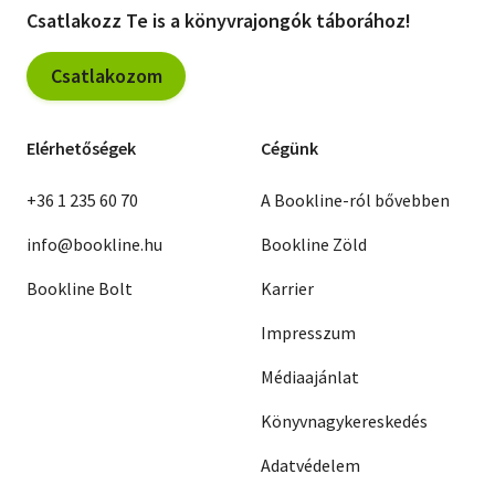
Csatlakozz Te is a könyvrajongók táborához!
Csatlakozom
Elérhetőségek
Cégünk
+36 1 235 60 70
A Bookline-ról bővebben
info@bookline.hu
Bookline Zöld
Bookline Bolt
Karrier
Impresszum
Médiaajánlat
Könyvnagykereskedés
Adatvédelem