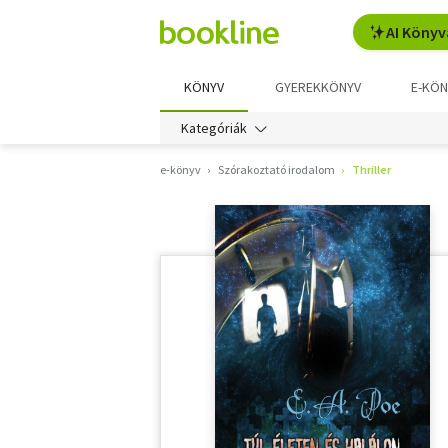
AI Könyv
KÖNYV
GYEREKKÖNYV
E-KÖN
Kategóriák
e-könyv
Szórakoztató irodalom
Thriller