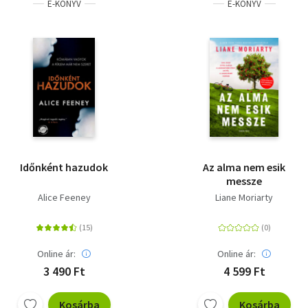
E-KÖNYV
E-KÖNYV
Időnként hazudok
Az alma nem esik
messze
Alice Feeney
Liane Moriarty
Online ár:
Online ár:
3 490 Ft
4 599 Ft
Kosárba
Kosárba