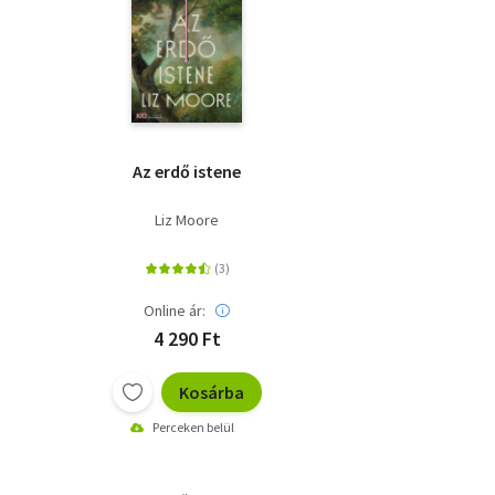
Az erdő istene
Liz Moore
Online ár:
4 290 Ft
Kosárba
Perceken belül