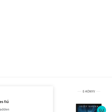
E-KÖNYV
es fiú
Fadden
ÚJ