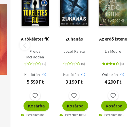
A tökéletes fiú
Zuhanás
Az erdő istene
Freida
Jozef Karika
Liz Moore
McFadden
Kiadói ár:
Kiadói ár:
Online ár:
5 599 Ft
3 190 Ft
4 290 Ft
Kosárba
Kosárba
Kosárba
Perceken belül
Perceken belül
Perceken belül