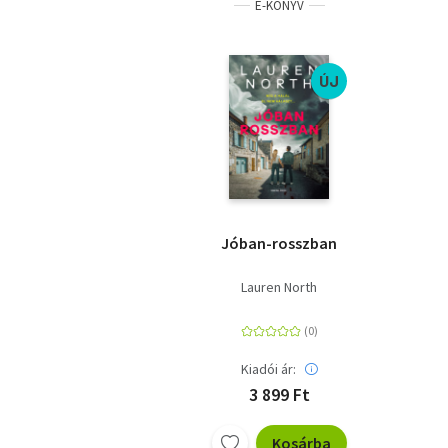
E-KÖNYV
ÚJ
Jóban-rosszban
Lauren North
Kiadói ár:
3 899 Ft
Kosárba