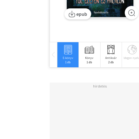
epub
E-könyv
Könyv
Antikvár
Idegen nyel
1 db
1 db
2 db