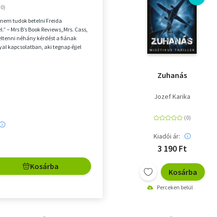
nem tudok betelni Freida
” – Mrs B’s Book Reviews„Mrs. Cass,
eltenni néhány kérdést a fiának
yal kapcsolatban, aki tegnap éjjel
p;Erika C...
Zuhanás
Jozef Karika
Kiadói ár:
3 190 Ft
Kosárba
Kosárba
Perceken belül