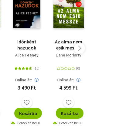
Időnként
Az alma nem
A bosszú
hazudok
esik messze
otthona
Alice Feeney
Liane Moriarty
Freida
McFadden
Online ár:
Online ár:
Online ár:
3 490 Ft
4 599 Ft
5 499 Ft
Kosárba
Kosárba
Kosárba
Perceken belül
Perceken belül
Perceken belül