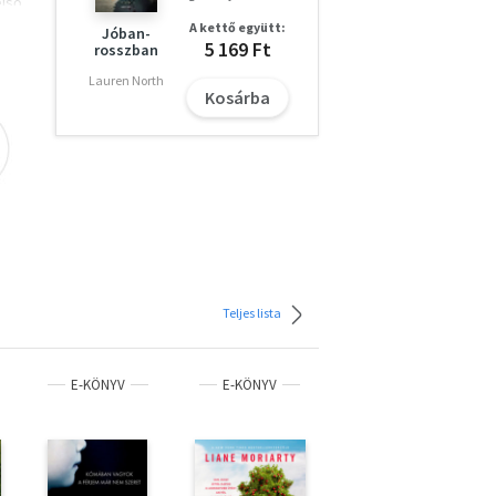
első
n
A kettő együtt:
Jóban-
5 169 Ft
rosszban
es
Lauren North
Kosárba
Teljes lista
E-KÖNYV
E-KÖNYV
E-KÖNYV