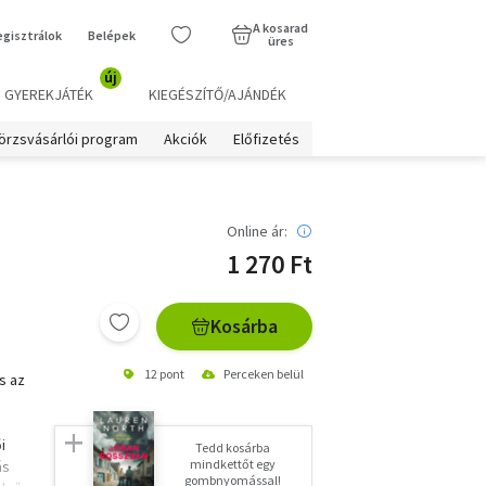
A kosarad
egisztrálok
Belépek
üres
új
GYEREKJÁTÉK
KIEGÉSZÍTŐ/AJÁNDÉK
örzsvásárlói program
Akciók
Előfizetés
Online ár:
1 270 Ft
Kosárba
12 pont
Perceken belül
s az
i
Tedd kosárba
mindkettőt egy
ás
gombnyomással!