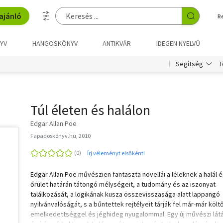
ajánló
R
YV
HANGOSKÖNYV
ANTIKVÁR
IDEGEN NYELVŰ
T
Segítség
Túl életen és halálon
Edgar Allan Poe
Fapadoskönyv.hu, 2010
Írj véleményt elsőként!
Edgar Allan Poe művészien fantaszta novellái a léleknek a halál é
őrület határán tátongó mélységeit, a tudomány és az iszonyat
találkozását, a logikának kusza összevisszasága alatt lappangó
nyilvánvalóságát, s a bűntettek rejtélyeit tárják fel már-már költő
emelkedettséggel és jéghideg nyugalommal. Egy új művészi lát