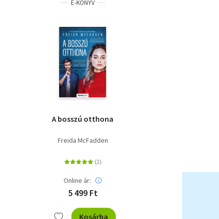
E-KÖNYV
A bosszú otthona
Freida McFadden
Online ár:
5 499 Ft
Kosárba