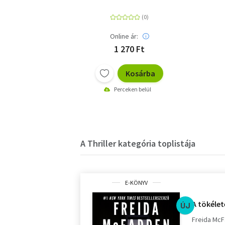
Online ár:
1 270 Ft
Kosárba
Perceken belül
A Thriller kategória toplistája
E-KÖNYV
A tökélet
ÚJ
Freida Mc