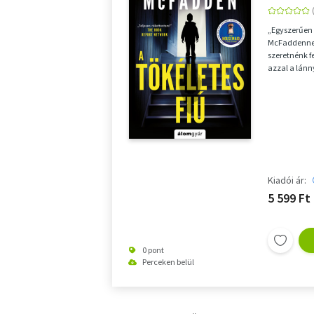
„Egyszerűen 
McFaddennel.
szeretnénk f
azzal a lánn
eltűnt…”&nbs
Kiadói ár:
5 599 Ft
0 pont
Perceken belül