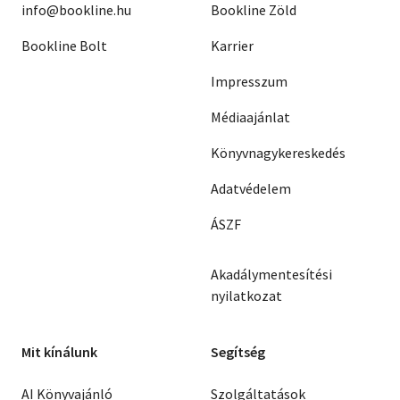
info@bookline.hu
Bookline Zöld
Bookline Bolt
Karrier
Impresszum
Médiaajánlat
Könyvnagykereskedés
Adatvédelem
ÁSZF
Akadálymentesítési
nyilatkozat
Mit kínálunk
Segítség
AI Könyvajánló
Szolgáltatások