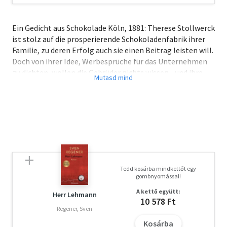
Ein Gedicht aus Schokolade Köln, 1881: Therese Stollwerck
ist stolz auf die prosperierende Schokoladenfabrik ihrer
Familie, zu deren Erfolg auch sie einen Beitrag leisten will.
Doch von ihrer Idee, Werbesprüche für das Unternehmen
zu dichten, wollen die Gebrüder nichts wissen - und ihre
Schwester lieber an einen Geschäftspartner verheiraten.
Therese jedoch gibt ihren Traum, die Hauspoetin der
Schokoladenfabrik zu werden, nicht auf und verweigert
sich einer Heirat. Schließlich ist es einzig der feinsinnige
Künstler Emil Doepler, der ihr Herz höherschlagen lässt
und der sie ermutigt, ihre Texte unter Pseudonym
einzureichen... Das große Finale der Erfolgssaga über die
Schokoladenfabrik der Kölner Familie Stollwerck
Tedd kosárba mindkettőt egy
gombnyomással!
A kettő együtt:
Herr Lehmann
10 578 Ft
Regener, Sven
Kosárba