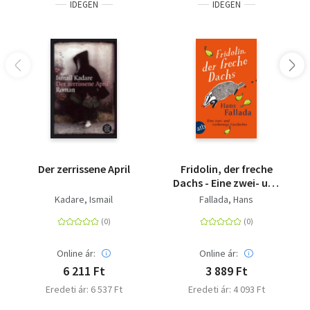
IDEGEN
IDEGEN
Der zerrissene April
Fridolin, der freche
Dachs - Eine zwei- und
vierbeinige Geschichte
Kadare, Ismail
Fallada, Hans
Online ár:
Online ár:
6 211 Ft
3 889 Ft
Eredeti ár: 6 537 Ft
Eredeti ár: 4 093 Ft