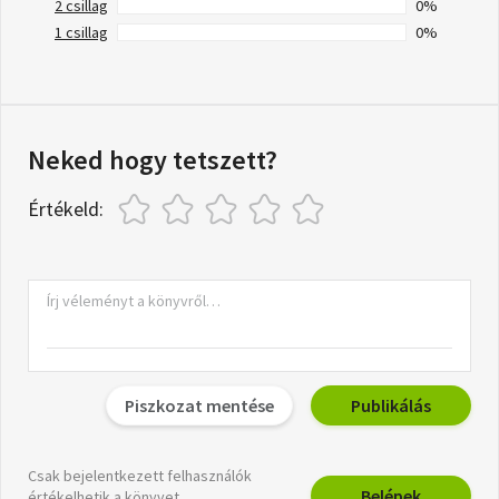
2 csillag
0%
1 csillag
0%
Neked hogy tetszett?
Értékeld:
Piszkozat mentése
Publikálás
Csak bejelentkezett felhasználók
Belépek
értékelhetik a könyvet.