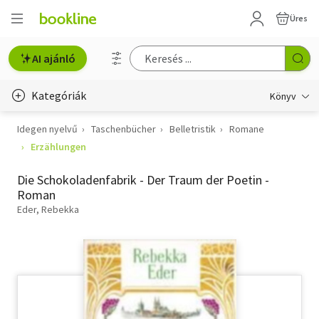
Üres
AI ajánló
Kategóriák
Könyv
Idegen nyelvű
Taschenbücher
Belletristik
Romane
Életmód, egészség
Erzählungen
Erotika
Die Schokoladenfabrik - Der Traum der Poetin -
Gyermek- és ifjúsági
Roman
Eder, Rebekka
Hobbi, szabadidő
Irodalom
Művészet
Szakkönyv