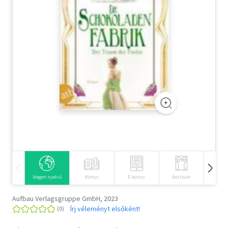
Szótár, nyelvkönyv
Tankönyv, segédkönyv
Társadalomtudomány
Természettudomány
Történelem
Vallás
Idegen nyelvű
Könyv
E-könyv
Antikvár
Hangos
Aufbau Verlagsgruppe GmbH, 2023
Írj véleményt elsőként!