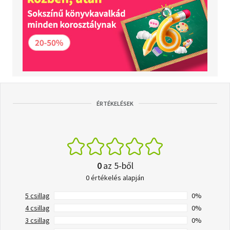
ÉRTÉKELÉSEK
0
az 5-ből
0 értékelés alapján
5 csillag
0%
4 csillag
0%
3 csillag
0%