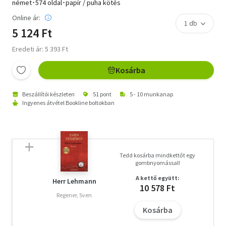
német･574 oldal･papír / puha kötés
Online ár:
5 124 Ft
Eredeti ár: 5 393 Ft
Kosárba
Beszállítói készleten
51 pont
5 - 10 munkanap
Ingyenes átvétel Bookline boltokban
Tedd kosárba mindkettőt egy
gombnyomással!
A kettő együtt:
Herr Lehmann
10 578 Ft
Regener, Sven
Kosárba