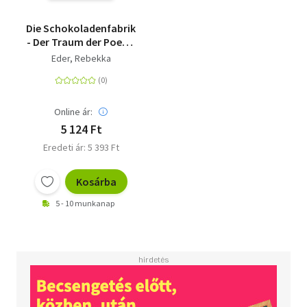
Die Schokoladenfabrik
- Der Traum der Poetin
- Roman
Eder, Rebekka
Online ár:
5 124 Ft
Eredeti ár: 5 393 Ft
Kosárba
5 - 10 munkanap