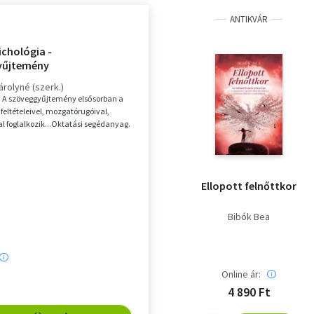
ANTIKVÁR
ichológia -
yűjtemény
árolyné (szerk.)
: A szöveggyűjtemény elsősorban a
 feltételeivel, mozgatórugóival,
l foglalkozik...Oktatási segédanyag.
Ellopott felnőttkor
Bibók Bea
Online ár:
4 890 Ft