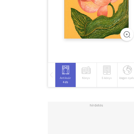
Antikvár
Könyv
E-könyv
Idegen nyel
4 db