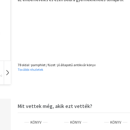
78 oldal･pamphlet / füzet･jó állapotú antikvár könyv
További részletek
vű
Hangoskönyv
Film
Zene
Mit vettek még, akik ezt vették?
KÖNYV
KÖNYV
KÖNYV