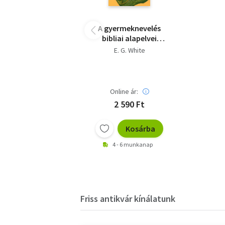
A gyermeknevelés
bibliai alapelvei
(Fejezetek E.G.White
E. G. White
Nevelés c.köny)
Online ár:
2 590 Ft
Kosárba
4 - 6 munkanap
Friss antikvár kínálatunk