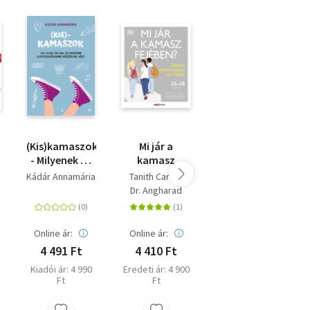
a
(Kis)kamaszok
Mi jár a
Babapszichológia
enységgel?
- Milyenek ők
kamasz
- Lélek,
ma, és
fejében? -
viselkedés,
Kádár Annamária
Tanith Carey
Vida Ágnes
hogyan
Gyakorlati
fejlődés
Dr. Angharad
kapcsolódjunk
gyermekpszichológia
kétéves korig
Rudkin
tó
hozzájuk jól?
mai szülőknek
Online ár:
Online ár:
Online ár:
4 491 Ft
4 410 Ft
3 591 Ft
Kiadói ár: 4 990
Eredeti ár: 4 900
Eredeti ár: 3 990
Ft
Ft
Ft