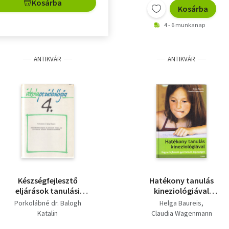
Kosárba
Kosárba
4 - 6 munkanap
ANTIKVÁR
ANTIKVÁR
Készségfejlesztő
Hatékony tanulás
eljárások tanulási
kineziológiával
zavarral küzdő
(Hogyan fejlesszük
Porkolábné dr. Balogh
Helga Baureis
kisiskolásoknak -
gyermekünk
Katalin
Claudia Wagenmann
Iskolapszichológia 4.
képességeit)