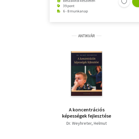
Beszállítói készleten
39 pont
6 - 8 munkanap
ANTIKVÁR
A koncentrációs
képességek fejlesztése
Dr. Weyhreter, Helmut