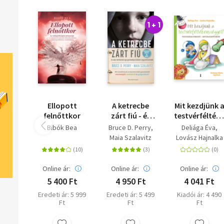
1 + 1
Ellopott
A ketrecbe
Mit kezdjünk 
felnőttkor
zárt fiú - és
testvérfélték
más
-
Bibók Bea
Bruce D. Perry
Deliága Éva
történetek
Pszichológiai
Maia Szalavitz
Lovász Hajnalka
egy
útmutató +
gyermekpszichiáter
kapcsolatjaví
jegyzetfüzetéből
mesék
Online ár:
Online ár:
Online ár:
5 400 Ft
4 950 Ft
4 041 Ft
Eredeti ár: 5 999
Eredeti ár: 5 499
Kiadói ár: 4 490
Ft
Ft
Ft