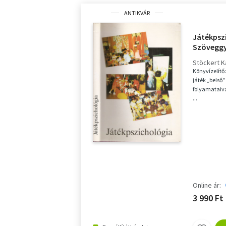
ANTIKVÁR
Játékpsz
Szövegg
Stöckert K
Könyvízelítő
játék „belső”
folyamataiva
...
Online ár:
3 990 Ft