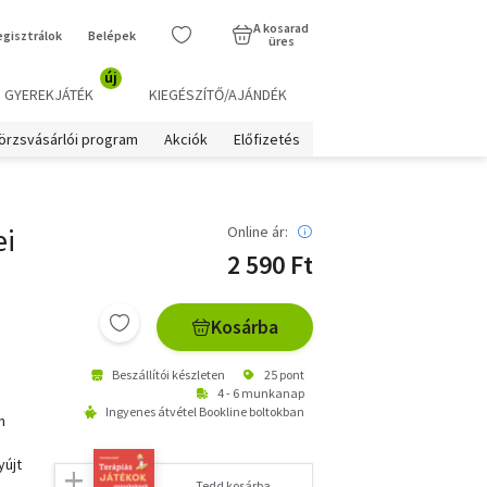
A kosarad
egisztrálok
Belépek
üres
új
GYEREKJÁTÉK
KIEGÉSZÍTŐ/AJÁNDÉK
örzsvásárlói program
Akciók
Előfizetés
ei
Online ár:
2 590 Ft
Kosárba
Beszállítói készleten
25 pont
4 - 6 munkanap
Ingyenes átvétel Bookline boltokban
n
yújt
Tedd kosárba