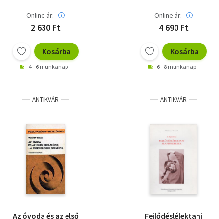
Online ár:
Online ár:
2 630 Ft
4 690 Ft
Kosárba
Kosárba
4 - 6 munkanap
6 - 8 munkanap
ANTIKVÁR
ANTIKVÁR
Az óvoda és az első
Fejlődéslélektani