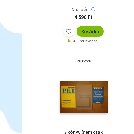
Online ár:
4 590 Ft
Kosárba
4 - 6 munkanap
ANTIKVÁR
3 könyv (nem csak