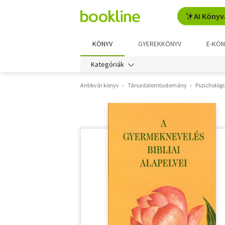
AI Könyv
KÖNYV
GYEREKKÖNYV
E-KÖN
Kategóriák
Antikvár könyv
Társadalomtudomány
Pszichológi