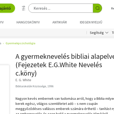
ajánló
R
YV
HANGOSKÖNYV
ANTIKVÁR
IDEGEN NYELVŰ
T
Segítség
a
Gyermekpszichológia
A gyermeknevelés bibliai alapelv
(Fejezetek E.G.White Nevelés
c.köny)
E. G. White
Bibliaiskolák Közössége, 1996
Nagyon kevés embernek van tudomása arról, hogy a Biblia milye
kerek egész, világos szemléletet adó – s nem csupán
meggyőződéses vallásos emberek számára érthető – tanítást n
az embernevelés és ezen belül a gyermeknevelés témájáról.