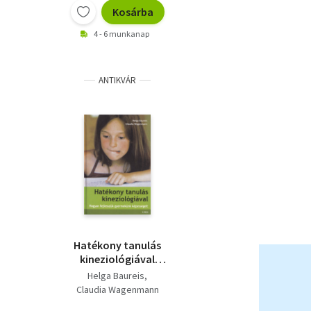
Kosárba
4 - 6 munkanap
ANTIKVÁR
Hatékony tanulás
kineziológiával
(Hogyan fejlesszük
Helga Baureis
gyermekünk
Claudia Wagenmann
képességeit)