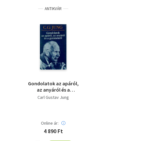
ANTIKVÁR
Gondolatok az apáról,
az anyáról és a
gyermekről
Carl Gustav Jung
Online ár:
4 890 Ft