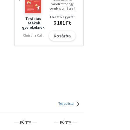
mindkettőt egy
gombnyomással!
A kettő együtt:
Terápiás
6 181 Ft
játékok
gyerekeknek
Kosárba
Christine Kalil
Teljes lista
KÖNYV
KÖNYV
KÖNYV