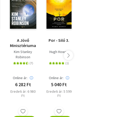
A Jövő
Por - Siló 3.
Műszak - Siló
Minisztériuma
2.
Kim Stanley
Hugh Howey
Hugh Howey
Robinson
Online ár:
Online ár:
Online ár:
6 282 Ft
5 040 Ft
5 400 Ft
Eredeti ár: 6 980
Eredeti ár: 5 599
Eredeti ár: 5 999
Ft
Ft
Ft