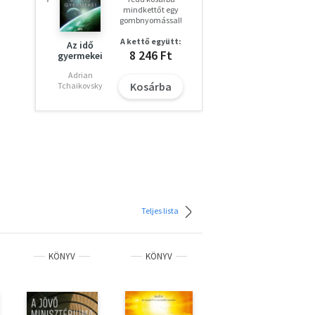
mindkettőt egy
gombnyomással!
A kettő együtt:
Az idő
8 246 Ft
gyermekei
Adrian
Kosárba
Tchaikovsky
Teljes lista
KÖNYV
KÖNYV
KÖNYV