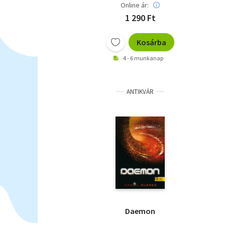
Online ár:
1 290 Ft
Kosárba
4 - 6 munkanap
ANTIKVÁR
Daemon