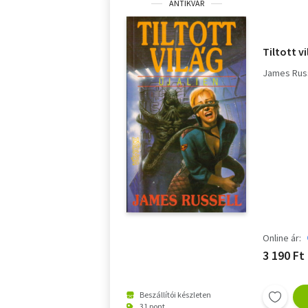
ANTIKVÁR
Tiltott vi
James Rus
Online ár:
3 190 Ft
Beszállítói készleten
31 pont