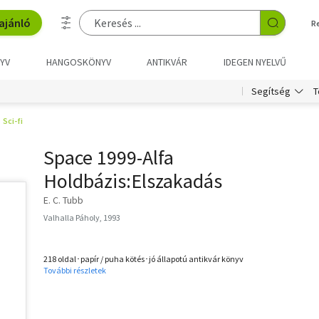
ajánló
R
YV
HANGOSKÖNYV
ANTIKVÁR
IDEGEN NYELVŰ
T
Segítség
Sci-fi
Space 1999-Alfa
Holdbázis:Elszakadás
E. C. Tubb
Valhalla Páholy, 1993
218 oldal･papír / puha kötés･jó állapotú antikvár könyv
További részletek