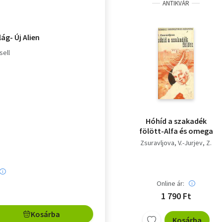
ANTIKVÁR
lág- Új Alien
sell
Hóhíd a szakadék
fölött-Alfa és omega
Zsuravljova, V.-Jurjev, Z.
Online ár:
1 790 Ft
Kosárba
Kosárba