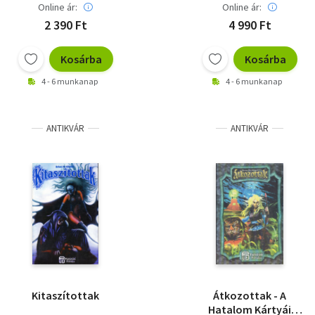
Online ár:
Online ár:
2 390 Ft
4 990 Ft
Kosárba
Kosárba
4 - 6 munkanap
4 - 6 munkanap
ANTIKVÁR
ANTIKVÁR
Kitaszítottak
Átkozottak - A
Hatalom Kártyái