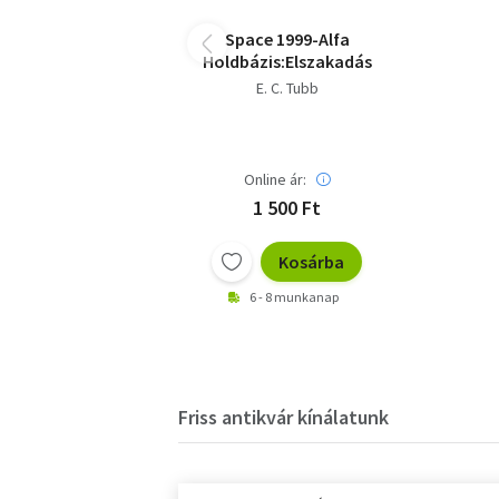
Space 1999-Alfa
Holdbázis:Elszakadás
E. C. Tubb
Online ár:
1 500 Ft
Kosárba
6 - 8 munkanap
Friss antikvár kínálatunk