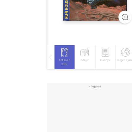
Antikvár
Könyv
E-könyv
Idegen nyel
3 db