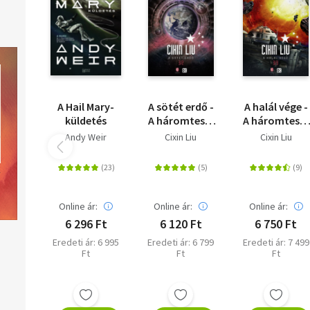
A Hail Mary-
A sötét erdő -
A halál vége -
küldetés
A háromtest-
A háromtest-
trilógia 2.
trilógia 3.
Andy Weir
Cixin Liu
Cixin Liu
Online ár:
Online ár:
Online ár:
6 296 Ft
6 120 Ft
6 750 Ft
Eredeti ár: 6 995
Eredeti ár: 6 799
Eredeti ár: 7 499
Ft
Ft
Ft