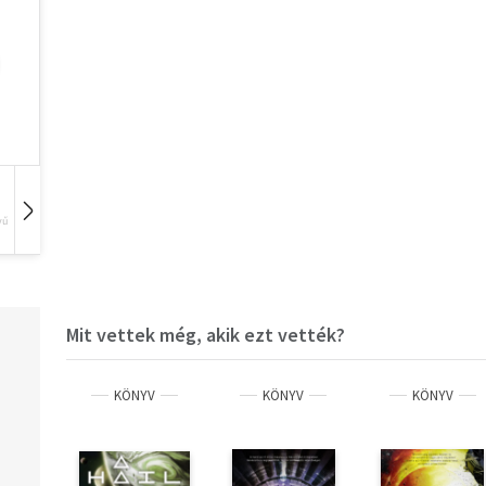
vű
Hangoskönyv
Film
Zene
Mit vettek még, akik ezt vették?
KÖNYV
KÖNYV
KÖNYV