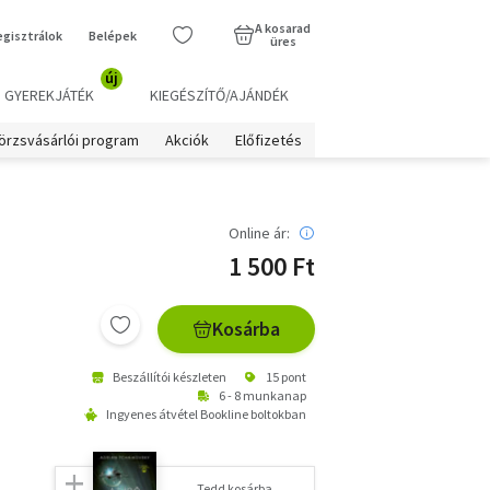
A kosarad
egisztrálok
Belépek
üres
új
GYEREKJÁTÉK
KIEGÉSZÍTŐ/AJÁNDÉK
örzsvásárlói program
Akciók
Előfizetés
Online ár:
1 500 Ft
Kosárba
Beszállítói készleten
15 pont
6 - 8 munkanap
Ingyenes átvétel Bookline boltokban
Tedd kosárba