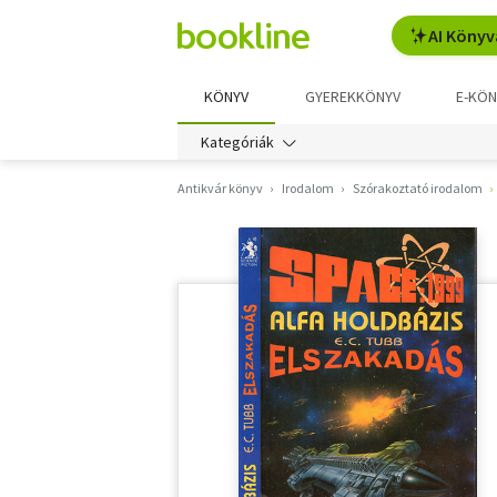
AI Könyv
KÖNYV
GYEREKKÖNYV
E-KÖN
Kategóriák
Antikvár könyv
Irodalom
Szórakoztató irodalom