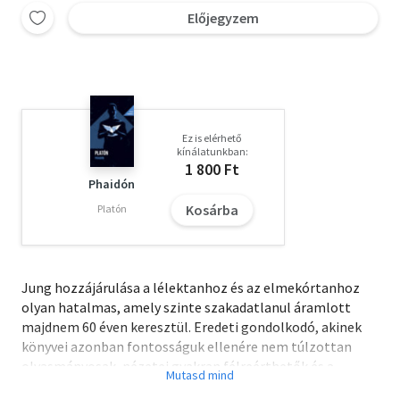
Előjegyzem
Ez is elérhető
kínálatunkban:
1 800 Ft
Phaidón
Kosárba
Platón
Jung hozzájárulása a lélektanhoz és az elmekórtanhoz
olyan hatalmas, amely szinte szakadatlanul áramlott
majdnem 60 éven keresztül. Eredeti gondolkodó, akinek
könyvei azonban fontosságuk ellenére nem túlzottan
olvasmányosak, nézetei gyakran félreérthetők és a
nyomukban feltámadó vita és indulatok sem könnyítik