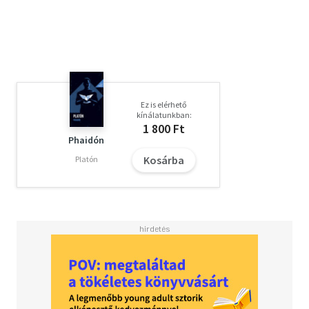
meg az olvasó helyzetét. Ezért még fontosabb tudnunk,
mit mondott igazából Jung a modern lélektan
kulcskérdéseiről. Ez a könyvecske a művelt közönségnek
íródott, és Jung hosszú pályafutását nyomon követve,
logikusan, a kellő arányokat megtartva – és nem utolsó
sorban –, közérthető nyelven ismerteti a nagyívű és
szerteágazó életmű fontosabb területeit.
Ez is elérhető
kínálatunkban:
1 800 Ft
Phaidón
Kosárba
Platón