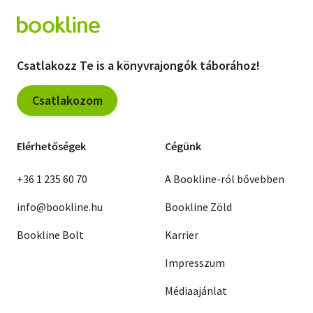
Csatlakozz Te is a könyvrajongók táborához!
Csatlakozom
Elérhetőségek
Cégünk
+36 1 235 60 70
A Bookline-ról bővebben
info@bookline.hu
Bookline Zöld
Bookline Bolt
Karrier
Impresszum
Médiaajánlat