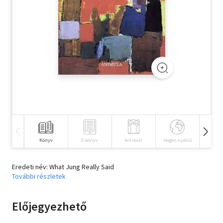
Szótár, nyelvkönyv
Tankönyv, segédkönyv
Társadalomtudomány
Természettudomány
Történelem
Vallás
Könyv
E-könyv
Antikvár
Idegen nyelvű
Hangos
Eredeti név: What Jung Really Said
További részletek
Előjegyezhető