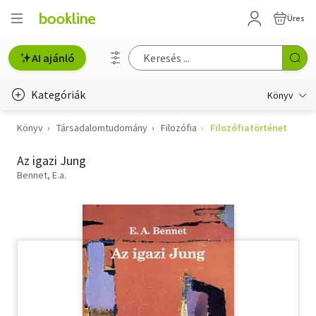
Üres
AI ajánló
Kategóriák
Könyv
Könyv
Társadalomtudomány
Filozófia
Filozófiatörténet
Életmód, egészség
Az igazi Jung
Erotika
Bennet, E.a.
Gyermek- és ifjúsági
Hobbi, szabadidő
Irodalom
Művészet
Szakkönyv