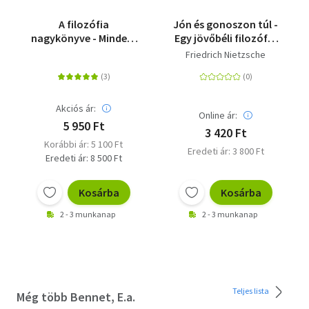
A filozófia
Jón és gonoszon túl -
nagykönyve - Minden,
Egy jövőbéli filozófia
amit tudni érdemes
előjátéka
Friedrich Nietzsche
Akciós ár:
Online ár:
5 950 Ft
3 420 Ft
Korábbi ár: 5 100 Ft
Eredeti ár: 3 800 Ft
Eredeti ár: 8 500 Ft
Kosárba
Kosárba
2 - 3 munkanap
2 - 3 munkanap
Teljes lista
Még több Bennet, E.a.