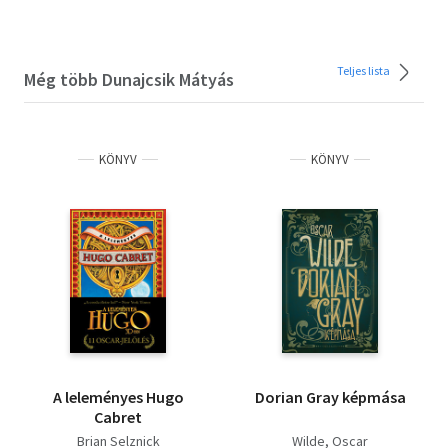
Teljes lista
Még több Dunajcsik Mátyás
KÖNYV
KÖNYV
A leleményes Hugo
Dorian Gray képmása
Cabret
Brian Selznick
Wilde, Oscar