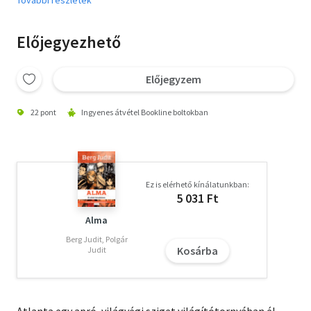
Előjegyezhető
Előjegyzem
22 pont
Ingyenes átvétel Bookline boltokban
Ez is elérhető kínálatunkban:
5 031 Ft
Alma
Berg Judit, Polgár
Kosárba
Judit
Atlanta egy apró, világvégi sziget világítótornyában él.