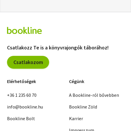
Csatlakozz Te is a könyvrajongók táborához!
Csatlakozom
Elérhetőségek
Cégünk
+36 1 235 60 70
A Bookline-ról bővebben
info@bookline.hu
Bookline Zöld
Bookline Bolt
Karrier
Impresszum