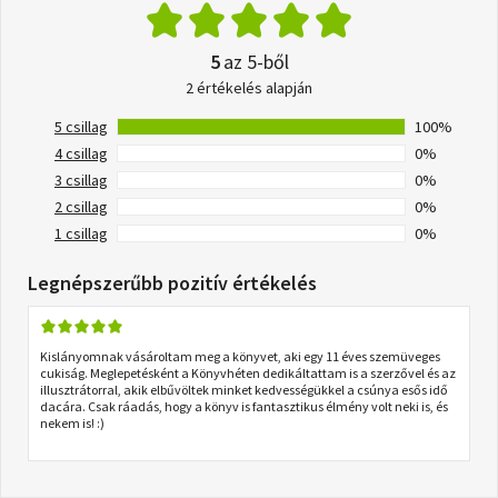
5
az 5-ből
2 értékelés alapján
5 csillag
100%
4 csillag
0%
3 csillag
0%
2 csillag
0%
1 csillag
0%
Legnépszerűbb pozitív értékelés
Kislányomnak vásároltam meg a könyvet, aki egy 11 éves szemüveges
cukiság. Meglepetésként a Könyvhéten dedikáltattam is a szerzővel és az
illusztrátorral, akik elbűvöltek minket kedvességükkel a csúnya esős idő
dacára. Csak ráadás, hogy a könyv is fantasztikus élmény volt neki is, és
nekem is! :)