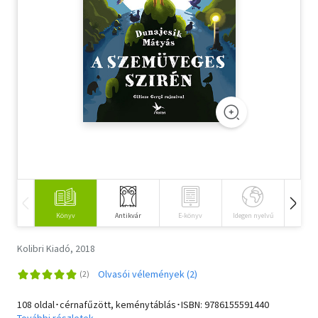
Szótár, nyelvkönyv
Tankönyv, segédkönyv
Társadalomtudomány
Természettudomány
Történelem
Vallás
Könyv
Antikvár
E-könyv
Idegen nyelvű
Hangos
Kolibri Kiadó, 2018
Olvasói vélemények (2)
108 oldal･cérnafűzött, keménytáblás･ISBN:
9786155591440
További részletek