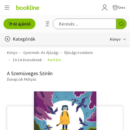
Üres
AI ajánló
Kategóriák
Könyv
Könyv
Gyermek- és ifjúsági
Ifjúsági irodalom
Életmód, egészség
10-14 éveseknek
Kortárs
Erotika
A Szemüveges Szirén
Gyermek- és ifjúsági
Dunajcsik Mátyás
Hobbi, szabadidő
Irodalom
Művészet
Szakkönyv