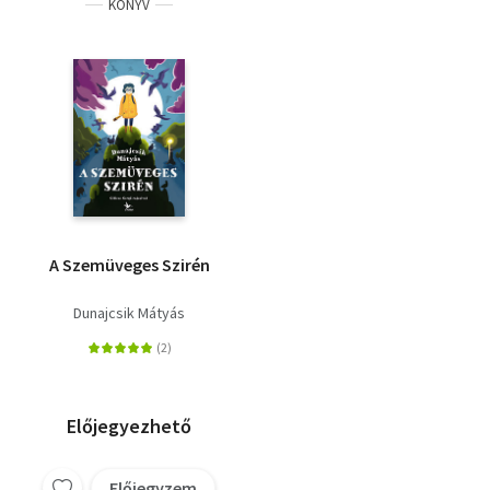
KÖNYV
A Szemüveges Szirén
Dunajcsik Mátyás
Előjegyezhető
Előjegyzem