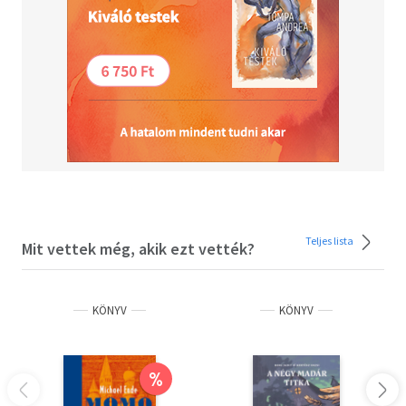
(József Attila Kör – Prae.hu, Budapest, 2016).
Teljes lista
Mit vettek még, akik ezt vették?
KÖNYV
KÖNYV
%