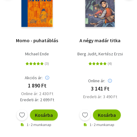
Momo - puhatáblás
A négy madár titka
Michael Ende
Berg Judit
Kertész Erzsi
Akciós ár:
Online ár:
1 890 Ft
3 141 Ft
Online ár: 2 430 Ft
Eredeti ár: 3 490 Ft
Eredeti ár: 2 699 Ft
Kosárba
Kosárba
1 - 2 munkanap
1 - 2 munkanap