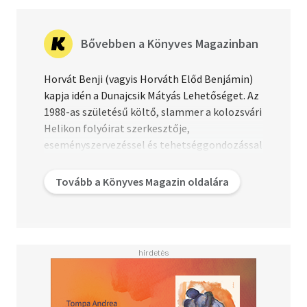
Bővebben a Könyves Magazinban
Horvát Benji (vagyis Horváth Előd Benjámin)
kapja idén a Dunajcsik Mátyás Lehetőséget. Az
1988-as születésű költő, slammer a kolozsvári
Helikon folyóirat szerkesztője,
eseményszervezéssel és tehetséggondozással
is foglalkozik. Tagja a Bruthalia Alkotókörnek,
az Erdélyi Magyar Írók Ligájának, a Fiatal Írók
Tovább a Könyves Magazin oldalára
Szövetségének és a József Attila Körnek. 2006
óta publikál verset, ír publicisztikát és újabban
prózával is próbálkozik. Versei arab és román
nyelven is megjelentek. Kötetei: A cseplini díva
(Koinónia, Kolozsvár, 2009); Beatcore (Erdélyi
Híradó Kiadó – Fiatal Írók Szövetsége,
Kolozsvár–Budapest, 2015); Az amnézia útja