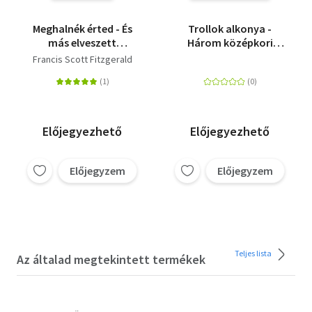
Meghalnék érted - És
Trollok alkonya -
más elveszett
Három középkori
történetek
történet Izlandról
Francis Scott Fitzgerald
Előjegyezhető
Előjegyezhető
Előjegyzem
Előjegyzem
Teljes lista
Az általad megtekintett termékek