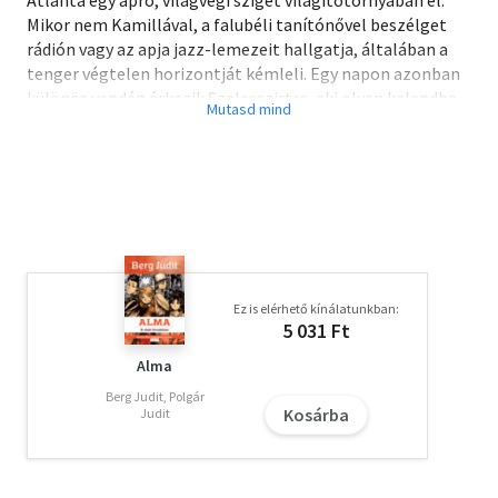
Mikor nem Kamillával, a falubéli tanítónővel beszélget
rádión vagy az apja jazz-lemezeit hallgatja, általában a
tenger végtelen horizontját kémleli. Egy napon azonban
különös vendég érkezik Szelesszirtre, aki olyan kalandba
keveri Atlantát, amit még a kislány híres tengerész ősei is
megirigyelnének
Dunajcsik Mátyás ifjúsági regényének hősei titokzatos
madarak, világjáró kísértetek és szerelmes
bálnavadászok. A szemüveges Szirént a szerző Izlandon
töltött évei ihlették.
Ez is elérhető kínálatunkban:
Olvasd el mások véleményét is!
5 031 Ft
Alma
Berg Judit, Polgár
Kosárba
Judit