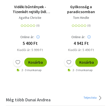
Vidéki bűntények -
Gyilkosság a
Tizenkét rejtély Dél-
paradicsomban
Angliából
Agatha Christie
Tom Hindle
Online ár:
Online ár:
5 400 Ft
4 941 Ft
Kiadói ár: 5 999 Ft
Kiadói ár: 5 490 Ft
Kosárba
Kosárba
2 - 3 munkanap
2 - 3 munkanap
Teljes lista
Még több Dunai Andrea