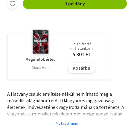
3 példány
Ez is elérhető
kínálatunkban:
5 301 Ft
Megőrülök érted
Kosárba
Diana Hunt
A Hatvany család említése nélkül nem írható meg a
második világháború előtti Magyarország gazdasági
életének, művészetének vagy irodalmának a története. A
vagyonát terménykereskedelemmel megalapozó család
ugyanis cukorgyáraival és más ipari vállalatok alapításával
nemcsak az ország gazdasági életében töltött be
jelentős szerepet, hanem a művészetek pártolásában,