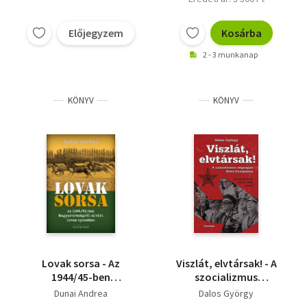
Előjegyzem
Kosárba
2 - 3 munkanap
KÖNYV
KÖNYV
Lovak sorsa - Az
Viszlát, elvtársak! - A
1944/45-ben
szocializmus
Magyarországról
végnapjai Kelet-
Dunai Andrea
Dalos György
elvitt lovak nyomában
Európában