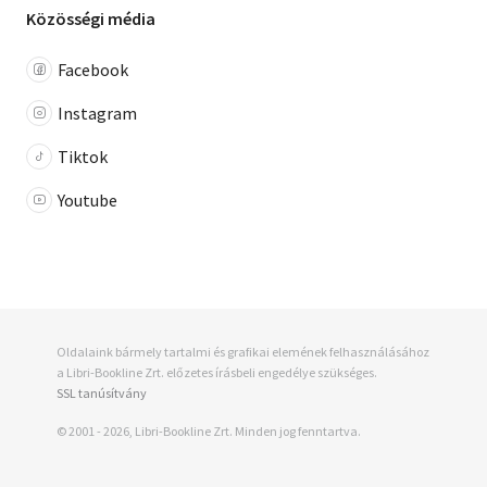
Közösségi média
Facebook
Instagram
Tiktok
Youtube
Oldalaink bármely tartalmi és grafikai elemének felhasználásához
a Libri-Bookline Zrt. előzetes írásbeli engedélye szükséges.
SSL tanúsítvány
© 2001 - 2026, Libri-Bookline Zrt. Minden jog fenntartva.