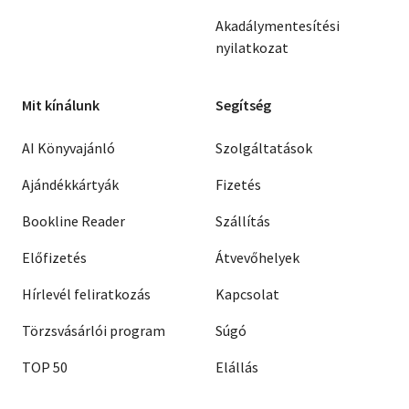
Akadálymentesítési
nyilatkozat
Mit kínálunk
Segítség
AI Könyvajánló
Szolgáltatások
Ajándékkártyák
Fizetés
Bookline Reader
Szállítás
Előfizetés
Átvevőhelyek
Hírlevél feliratkozás
Kapcsolat
Törzsvásárlói program
Súgó
TOP 50
Elállás