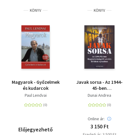
KÖNYV
KÖNYV
Magyarok - Győzelmek
Javak sorsa - Az 1944-
és kudarcok
45-ben
Magyarországról
Paul Lendvai
Dunai Andrea
elvitt értékek
nyomában
Online ár:
3 150 Ft
Előjegyezhető
Eredeti ár: 3 500 Ft