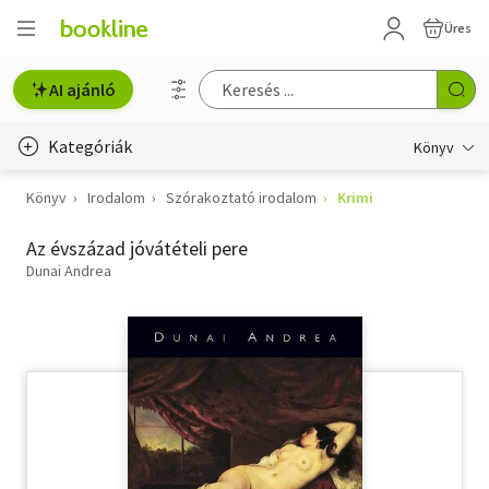
Üres
AI ajánló
Kategóriák
Könyv
Könyv
Irodalom
Szórakoztató irodalom
Krimi
Életmód, egészség
Az évszázad jóvátételi pere
Erotika
Dunai Andrea
Gyermek- és ifjúsági
Hobbi, szabadidő
Irodalom
Művészet
Szakkönyv