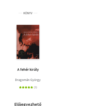
KÖNYV
A fehér király
Dragomán György
Előjegyezhető