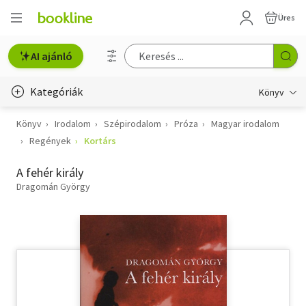
Üres
AI ajánló
Kategóriák
Könyv
Könyv
Irodalom
Szépirodalom
Próza
Magyar irodalom
Életmód, egészség
Regények
Kortárs
Erotika
A fehér király
Gyermek- és ifjúsági
Dragomán György
Hobbi, szabadidő
Irodalom
Művészet
Szakkönyv