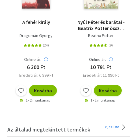
A fehér király
Nyúl Péter és barátai -
Beatrix Potter összes
meséje
Dragomán György
Beatrix Potter
Online ár:
Online ár:
6 300 Ft
10 791 Ft
Eredeti ár: 6 999 Ft
Eredeti ár: 11 990 Ft
Kosárba
Kosárba
1 - 2 munkanap
1 - 2 munkanap
Teljes lista
Az általad megtekintett termékek