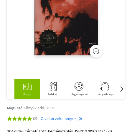
Szótár, nyelvkönyv
Tankönyv, segédkönyv
Társadalomtudomány
Természettudomány
Történelem
Vallás
Könyv
Antikvár
Idegen nyelvű
Hangoskönyv
Fi
Magvető Könyvkiadó, 2005
Olvasói vélemények (0)
304 oldal･cérnafűzött, keménytáblás･ISBN:
9789631424379