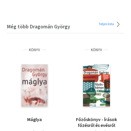
Teljes lista
Még több Dragomán György
KÖNYV
KÖNYV
Máglya
Főzőskönyv - Írások
főzésről és evésről