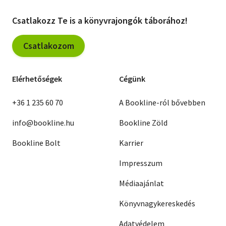
Csatlakozz Te is a könyvrajongók táborához!
Csatlakozom
Elérhetőségek
Cégünk
+36 1 235 60 70
A Bookline-ról bővebben
info@bookline.hu
Bookline Zöld
Bookline Bolt
Karrier
Impresszum
Médiaajánlat
Könyvnagykereskedés
Adatvédelem