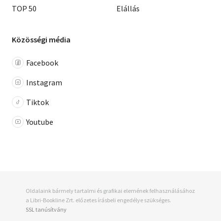
TOP 50
Elállás
Közösségi média
Facebook
Instagram
Tiktok
Youtube
Oldalaink bármely tartalmi és grafikai elemének felhasználásához
a Libri-Bookline Zrt. előzetes írásbeli engedélye szükséges.
SSL tanúsítvány