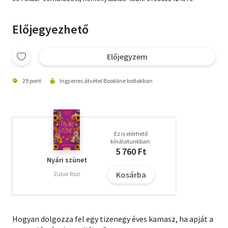
Előjegyezhető
Előjegyzem
29 pont
Ingyenes átvétel Bookline boltokban
Ez is elérhető
kínálatunkban:
5 760 Ft
Nyári szünet
Kosárba
Zubor Rozi
Hogyan dolgozza fel egy tizenegy éves kamasz, ha apját a