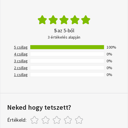
5
az 5-ből
3 értékelés alapján
5 csillag
100%
4 csillag
0%
3 csillag
0%
2 csillag
0%
1 csillag
0%
Neked hogy tetszett?
Értékeld: