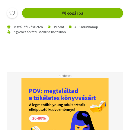
Kosárba
Beszállítói készleten
19 pont
4 - 6 munkanap
Ingyenes átvétel Bookline boltokban