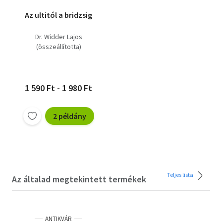
Az ultitól a bridzsig
Dr. Widder Lajos
(összeállította)
1 590 Ft - 1 980 Ft
2 példány
Teljes lista
Az általad megtekintett termékek
ANTIKVÁR