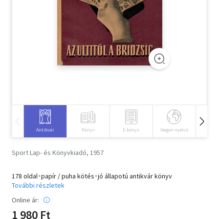
Szótár, nyelvkönyv
Tankönyv, segédkönyv
Társadalomtudomány
Természettudomány
Történelem
Vallás
Antikvár
Könyv
E-könyv
Idegen nyelvű
Hangos
Sport Lap- és Könyvkiadó, 1957
178 oldal･papír / puha kötés･jó állapotú antikvár könyv
További részletek
Online ár:
1 980 Ft