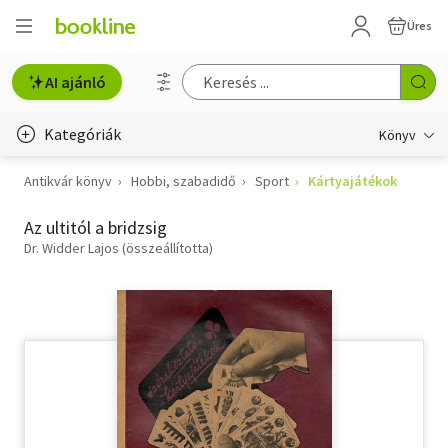
Üres
AI ajánló
Kategóriák
Könyv
Antikvár könyv
Hobbi, szabadidő
Sport
Kártyajátékok
Életmód, egészség
Az ultitól a bridzsig
Erotika
Dr. Widder Lajos (összeállította)
Gyermek- és ifjúsági
Hobbi, szabadidő
Irodalom
Művészet
Szakkönyv