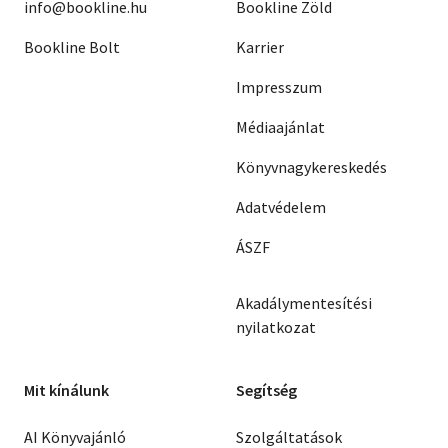
info@bookline.hu
Bookline Zöld
Bookline Bolt
Karrier
Impresszum
Médiaajánlat
Könyvnagykereskedés
Adatvédelem
ÁSZF
Akadálymentesítési
nyilatkozat
Mit kínálunk
Segítség
AI Könyvajánló
Szolgáltatások