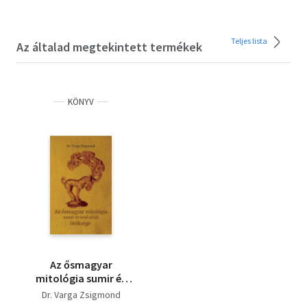
Teljes lista
Az általad megtekintett termékek
KÖNYV
Az ősmagyar
mitológia sumir és
ural-altáji öröksége
Dr. Varga Zsigmond