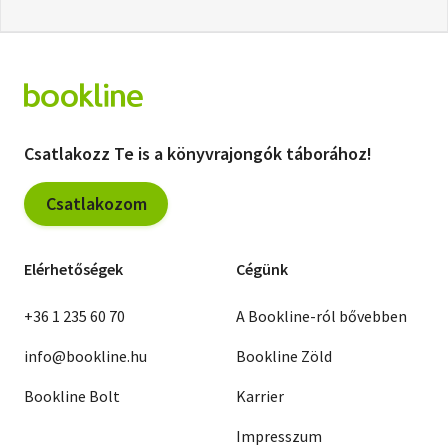
Csatlakozz Te is a könyvrajongók táborához!
Csatlakozom
Elérhetőségek
Cégünk
+36 1 235 60 70
A Bookline-ról bővebben
info@bookline.hu
Bookline Zöld
Bookline Bolt
Karrier
Impresszum