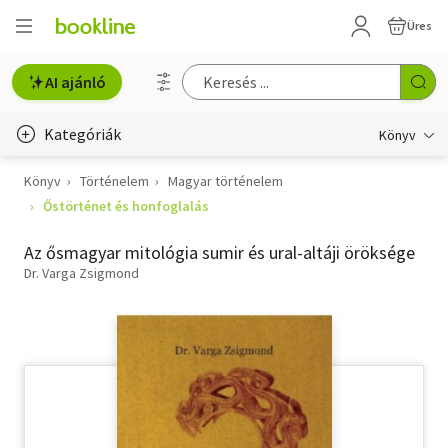
Üres
AI ajánló
Kategóriák
Könyv
Könyv
Történelem
Magyar történelem
Életmód, egészség
Őstörténet és honfoglalás
Erotika
Az ősmagyar mitológia sumir és ural-altáji öröksége
Gyermek- és ifjúsági
Dr. Varga Zsigmond
Hobbi, szabadidő
Irodalom
Művészet
Szakkönyv