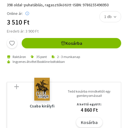
398 oldal･puhatáblás, ragasztókötött･ISBN:
9786155496950
Online ár:
3 510 Ft
Eredeti ár: 3 900 Ft
Kosárba
Raktáron
35 pont
2 - 3 munkanap
Ingyenes átvétel Bookline boltokban
Tedd kosárba mindkettőt egy
gombnyomással!
A kettő együtt:
Csaba királyfi
4 860 Ft
Kosárba