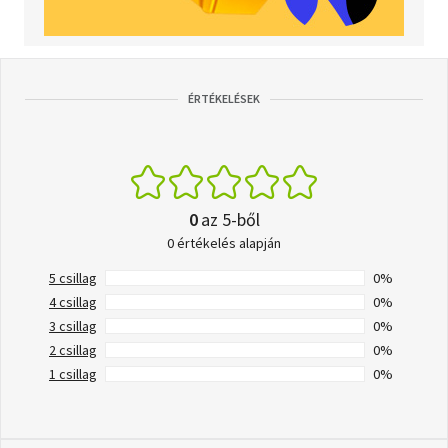
ÉRTÉKELÉSEK
0
az 5-ből
0 értékelés alapján
5 csillag
0%
4 csillag
0%
3 csillag
0%
2 csillag
0%
1 csillag
0%