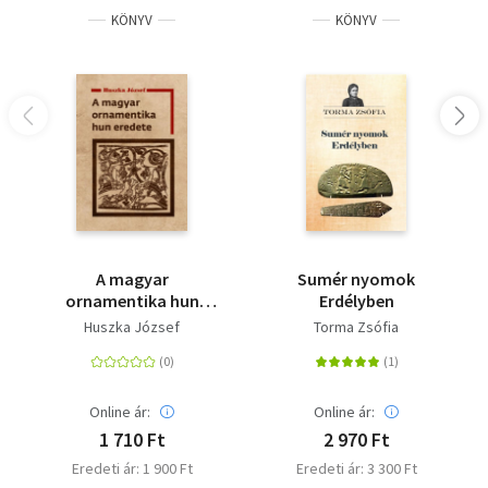
KÖNYV
KÖNYV
A magyar
Sumér nyomok
ornamentika hun
Erdélyben
eredete
Huszka József
Torma Zsófia
Online ár:
Online ár:
1 710 Ft
2 970 Ft
Eredeti ár: 1 900 Ft
Eredeti ár: 3 300 Ft