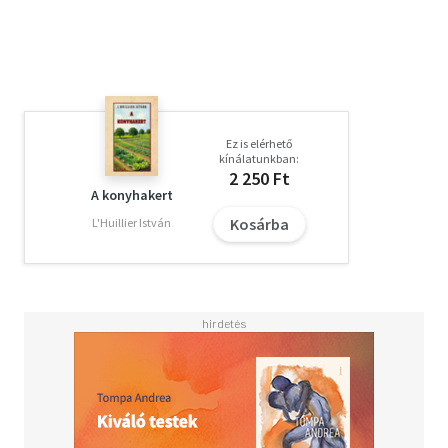
Ez is elérhető
kínálatunkban:
2 250 Ft
A konyhakert
Kosárba
L'Huillier István