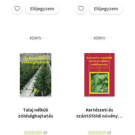
Előjegyzem
Előjegyzem
KÖNYV
KÖNYV
Talaj nélküli
Kertészeti és
zöldséghajtatás
szántóföldi növények
fejlődési
rendellenességei