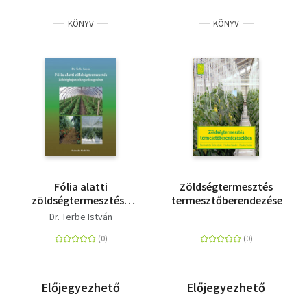
KÖNYV
KÖNYV
Fólia alatti
Zöldségtermesztés
zöldségtermesztés -
termesztőberendezésekben
Zöldséghajtatás a
Dr. Terbe István
kisgazdaságokban
Előjegyezhető
Előjegyezhető