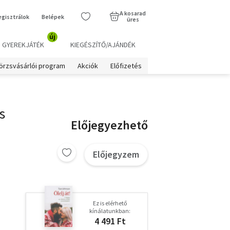
A kosarad
egisztrálok
Belépek
üres
új
GYEREKJÁTÉK
KIEGÉSZÍTŐ/AJÁNDÉK
örzsvásárlói program
Akciók
Előfizetés
s
Előjegyezhető
Előjegyzem
Ez is elérhető
kínálatunkban:
4 491 Ft