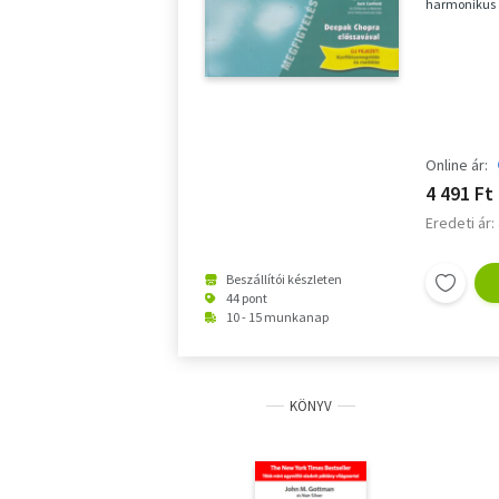
harmonikus é
történetek, p
Online ár:
4 491 Ft
Eredeti ár:
Beszállítói készleten
44 pont
10 - 15 munkanap
KÖNYV