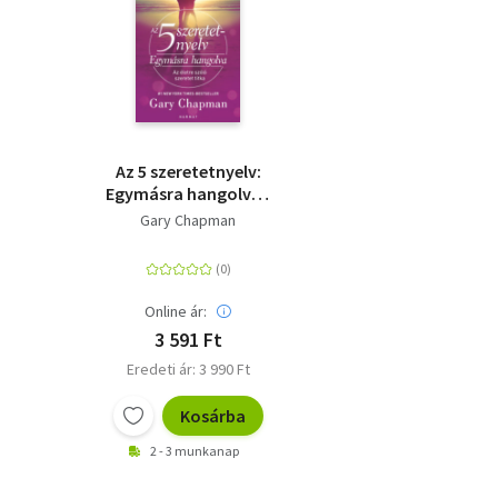
Az 5 szeretetnyelv:
Egymásra hangolva -
Az életre szóló
Gary Chapman
szeretet titka
Online ár:
3 591 Ft
Eredeti ár: 3 990 Ft
Kosárba
2 - 3 munkanap