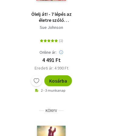
Ölelj át! - 7 lépés az
életre szóló
szerelemért
Sue Johnson
Online ár:
4 491 Ft
Eredeti ár: 4 990 Ft
Kosárba
2 - 3 munkanap
KÖNYV