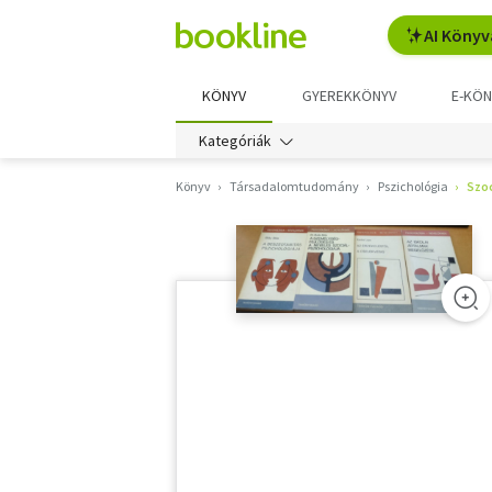
AI Könyv
KÖNYV
GYEREKKÖNYV
E-KÖN
Kategóriák
Könyv
Társadalomtudomány
Pszichológia
Szoc