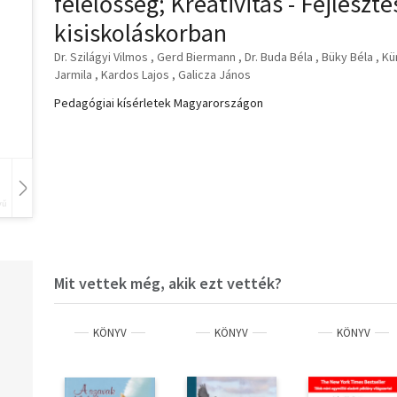
felelősség; Kreativitás - Fejleszté
kisiskoláskorban
Dr. Szilágyi Vilmos
Gerd Biermann
Dr. Buda Béla
Büky Béla
Kür
Jarmila
Kardos Lajos
Galicza János
Pedagógiai kísérletek Magyarországon
vű
Hangoskönyv
Film
Zene
Mit vettek még, akik ezt vették?
KÖNYV
KÖNYV
KÖNYV