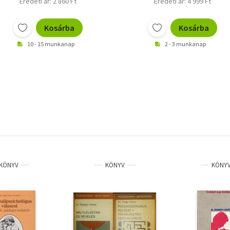
Eredeti ár: 2 860 Ft
Eredeti ár: 4 999 Ft
Kosárba
Kosárba
10 - 15 munkanap
2 - 3 munkanap
KÖNYV
KÖNYV
KÖNY