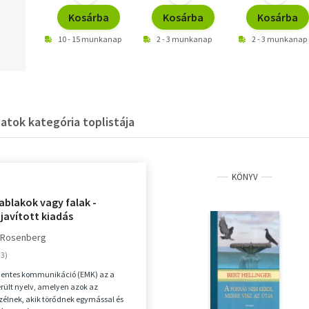
Kosárba
Kosárba
Kosárba
10 - 15 munkanap
2 - 3 munkanap
2 - 3 munkanap
latok kategória toplistája
KÖNYV
ablakok vagy falak -
 javított kiadás
. Rosenberg
entes kommunikáció (EMK) az a
rült nyelv, amelyen azok az
élnek, akik törődnek egymással és