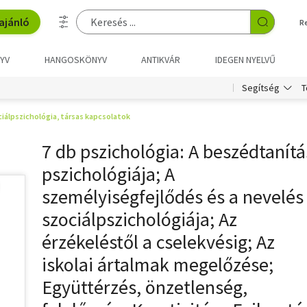
ajánló
R
YV
HANGOSKÖNYV
ANTIKVÁR
IDEGEN NYELVŰ
T
Segítség
iálpszichológia, társas kapcsolatok
7 db pszichológia: A beszédtanítá
pszichológiája; A
személyiségfejlődés és a nevelés
szociálpszichológiája; Az
érzékeléstől a cselekvésig; Az
iskolai ártalmak megelőzése;
Együttérzés, önzetlenség,