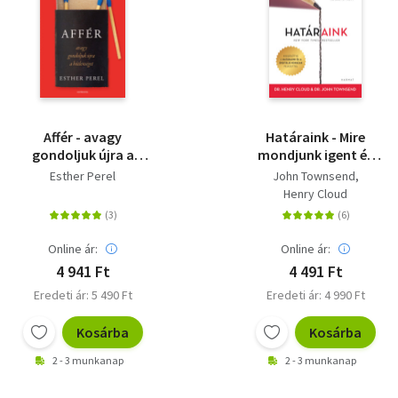
Affér - avagy
Határaink - Mire
gondoljuk újra a
mondjunk igent és
hűtlenséget - javított
mire nemet, hogy
Esther Perel
John Townsend
kiadás Orvos-Tóth
saját kézben
Henry Cloud
Noémi ajánlásával
tarthassuk az
életünket? - bővített
kiadás
Online ár:
Online ár:
4 941 Ft
4 491 Ft
Eredeti ár: 5 490 Ft
Eredeti ár: 4 990 Ft
Kosárba
Kosárba
2 - 3 munkanap
2 - 3 munkanap