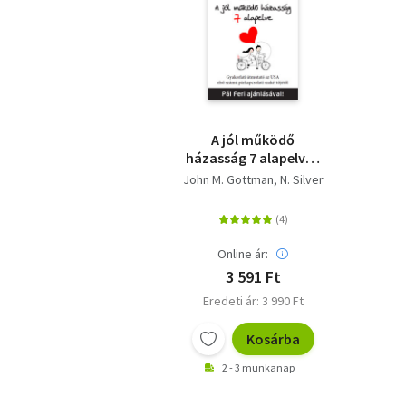
A jól működő
házasság 7 alapelve -
Gyakorlati útmutató
John M. Gottman
N. Silver
az USA első számú
párkapcsolati
szakértőjétől
Online ár:
3 591 Ft
Eredeti ár: 3 990 Ft
Kosárba
2 - 3 munkanap