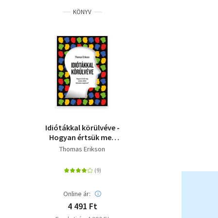
KÖNYV
Idiótákkal körülvéve -
Hogyan értsük meg
azokat, akiket
Thomas Erikson
lehetetlen megérteni?
Online ár:
4 491 Ft