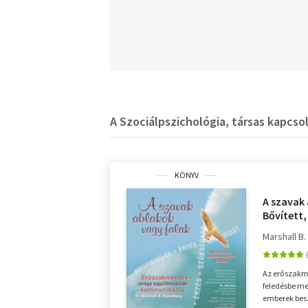
A Szociálpszichológia, társas kapcso
KÖNYV
A szavak 
Bővített,
Marshall B
Az erőszakm
feledésbe me
emberek besz