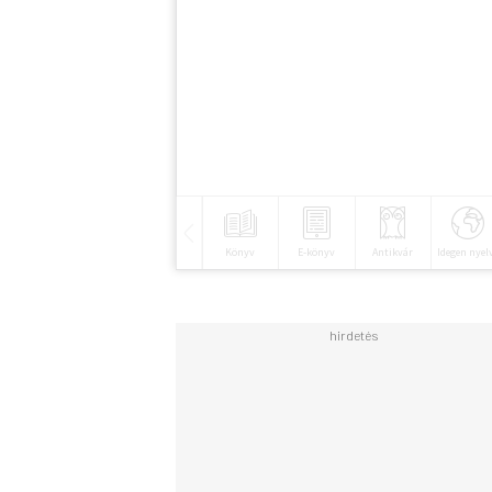
Könyv
E-könyv
Antikvár
Idegen nyel