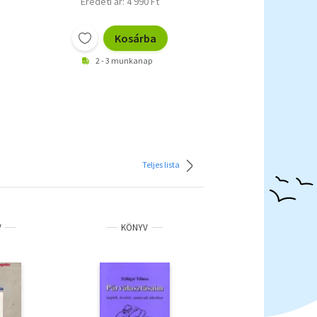
Eredeti ár: 4 990 Ft
Kosárba
2 - 3 munkanap
Teljes lista
V
KÖNYV
KÖNYV