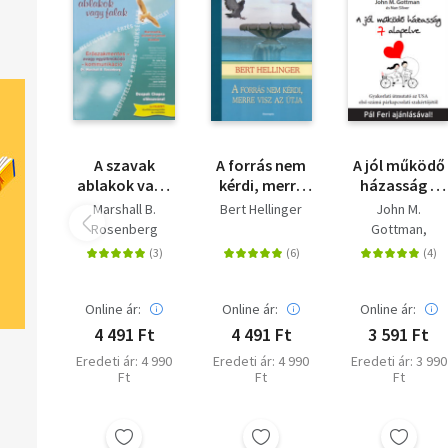
A szavak
A forrás nem
A jól működő
ablakok vagy
kérdi, merre
házasság 7
falak -
visz az útja - A
alapelve -
Marshall B.
Bert Hellinger
John M.
Bővített,
családfelállítás
Gyakorlati
Rosenberg
Gottman
javított
lexikonja
útmutató az
N. Silver
kiadás
USA első
számú
párkapcsolat
Online ár:
Online ár:
Online ár:
szakértőjétől
4 491 Ft
4 491 Ft
3 591 Ft
Eredeti ár: 4 990
Eredeti ár: 4 990
Eredeti ár: 3 990
Ft
Ft
Ft