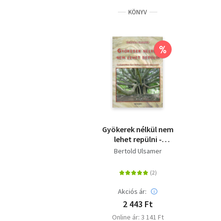
KÖNYV
%
Gyökerek nélkül nem
lehet repülni -
Családállítás Bert
Bertold Ulsamer
Hellinger terápiás
módszerével
Akciós ár:
2 443 Ft
Online ár: 3 141 Ft