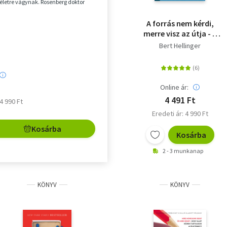
letre vágynak. Rosenberg doktor
éldák és párb...
A forrás nem kérdi,
merre visz az útja - A
családfelállítás
Bert Hellinger
lexikonja
Online ár:
4 491 Ft
 4 990 Ft
Eredeti ár: 4 990 Ft
Kosárba
Kosárba
2 - 3 munkanap
KÖNYV
KÖNYV