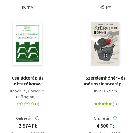
KÖNYV
KÖNYV
Családterápiás
Szerelemhóhér - és
oktatókönyv
más pszichoterápiás
történetek
Draper, R.
Gower, M.
Irvin D. Yalom
Huffington, C.
Online ár:
Online ár:
2 574 Ft
4 500 Ft