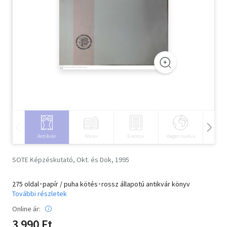
Szótár, nyelvkönyv
Tankönyv, segédkönyv
Társadalomtudomány
Természettudomány
Történelem
Vallás
Antikvár
Könyv
E-könyv
Idegen nyelvű
Hangos
SOTE Képzéskutató, Okt. és Dok, 1995
275 oldal･papír / puha kötés･rossz állapotú antikvár könyv
További részletek
Online ár:
3 990 Ft