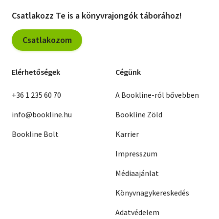
Csatlakozz Te is a könyvrajongók táborához!
Csatlakozom
Elérhetőségek
Cégünk
+36 1 235 60 70
A Bookline-ról bővebben
info@bookline.hu
Bookline Zöld
Bookline Bolt
Karrier
Impresszum
Médiaajánlat
Könyvnagykereskedés
Adatvédelem