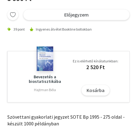
Előjegyzem
39 pont
Ingyenes átvétel Bookline boltokban
Ez is elérhető kínálatunkban:
2 520 Ft
Bevezetés a
biostatisztikába
Kosárba
Hajtman Béla
Szövettani gyakorlati jegyzet SOTE Bp 1995 - 275 oldal -
készült 1000 példányban