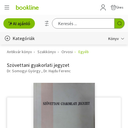
Üres
AI ajánló
Kategóriák
Könyv
Antikvár könyv
Szakkönyv
Orvosi
Egyéb
Életmód, egészség
Szövettani gyakorlati jegyzet
Erotika
Dr. Somogyi György
Dr. Hajdu Ferenc
Gyermek- és ifjúsági
Hobbi, szabadidő
Irodalom
Művészet
Szakkönyv