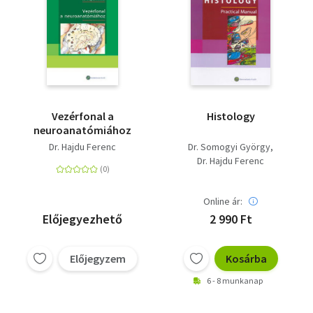
Vezérfonal a
Histology
neuroanatómiához
Dr. Hajdu Ferenc
Dr. Somogyi György
Dr. Hajdu Ferenc
Online ár:
Előjegyezhető
2 990 Ft
Előjegyzem
Kosárba
6 - 8 munkanap