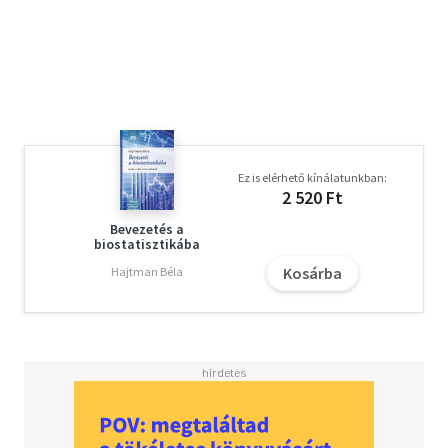
Ez is elérhető kínálatunkban:
2 520 Ft
Bevezetés a
biostatisztikába
Kosárba
Hajtman Béla