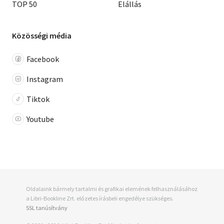
TOP 50
Elállás
Közösségi média
Facebook
Instagram
Tiktok
Youtube
Oldalaink bármely tartalmi és grafikai elemének felhasználásához
a Libri-Bookline Zrt. előzetes írásbeli engedélye szükséges.
SSL tanúsítvány