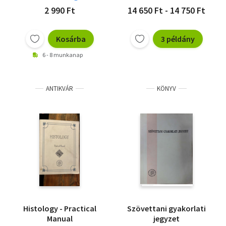
2 990 Ft
14 650 Ft - 14 750 Ft
Kosárba
3 példány
6 - 8 munkanap
ANTIKVÁR
KÖNYV
Histology - Practical
Szövettani gyakorlati
Manual
jegyzet