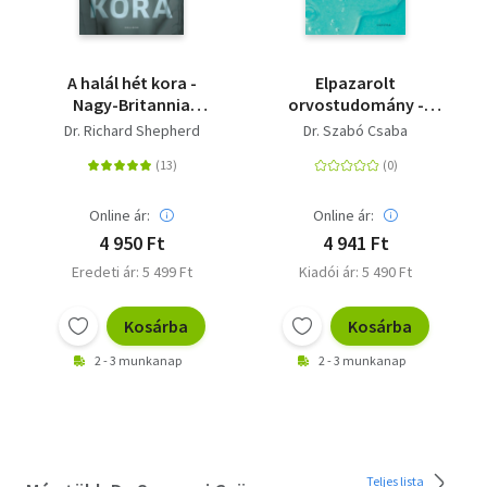
A halál hét kora -
Elpazarolt
Nagy-Britannia
orvostudomány -
leghíresebb
Hiteltelen kutatók,
Dr. Richard Shepherd
Dr. Szabó Csaba
törvényszéki
megbízhatatlan
kórboncnoka feltárja
kísérletek
a holtak titkos életét
Online ár:
Online ár:
4 950 Ft
4 941 Ft
Eredeti ár: 5 499 Ft
Kiadói ár: 5 490 Ft
Kosárba
Kosárba
2 - 3 munkanap
2 - 3 munkanap
Teljes lista