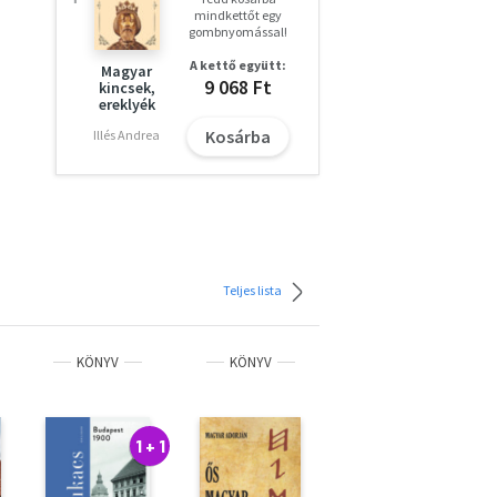
mindkettőt egy
gombnyomással!
A kettő együtt:
Magyar
9 068 Ft
kincsek,
ereklyék
Kosárba
Illés Andrea
Teljes lista
KÖNYV
KÖNYV
KÖNYV
1 + 1