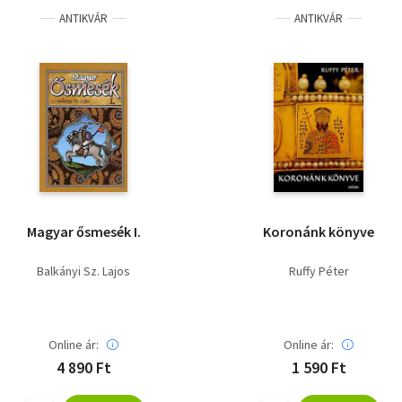
ANTIKVÁR
ANTIKVÁR
Magyar ősmesék I.
Koronánk könyve
Balkányi Sz. Lajos
Ruffy Péter
Online ár:
Online ár:
4 890 Ft
1 590 Ft