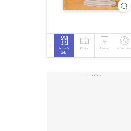
Antikvár
Könyv
E-könyv
Idegen nyel
2 db