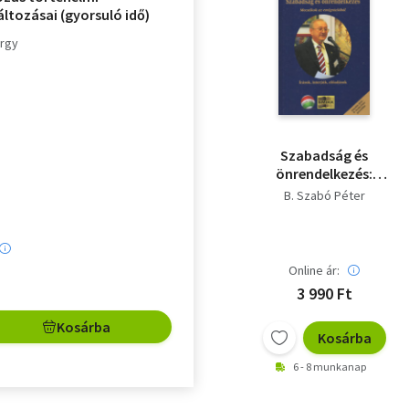
ltozásai (gyorsuló idő)
örgy
Szabadság és
önrendelkezés:
Mozaikok az
B. Szabó Péter
emigrációból
Online ár:
3 990 Ft
Kosárba
Kosárba
6 - 8 munkanap