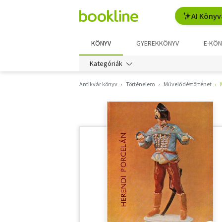
AI Könyv
KÖNYV
GYEREKKÖNYV
E-KÖN
Kategóriák
Antikvár könyv
Történelem
Művelődéstörténet