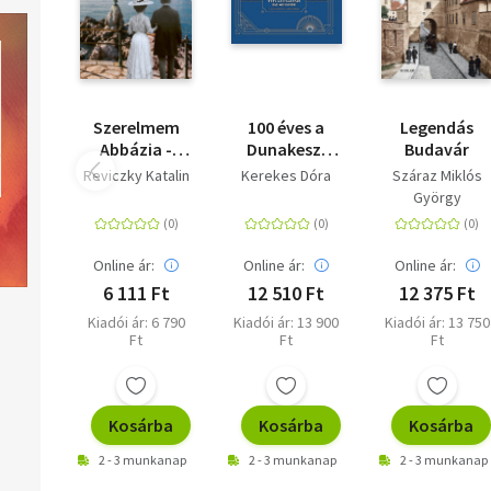
Szerelmem
100 éves a
Legendás
Abbázia -
Dunakeszi
Budavár
"Tengerre,
Járműjavító -
Reviczky Katalin
Kerekes Dóra
Száraz Miklós
magyar!"
A vasúti
György
járműjavítás
és -gyártás
fellegvára
Online ár:
Online ár:
Online ár:
6 111 Ft
12 510 Ft
12 375 Ft
Kiadói ár: 6 790
Kiadói ár: 13 900
Kiadói ár: 13 750
Ft
Ft
Ft
Kosárba
Kosárba
Kosárba
2 - 3 munkanap
2 - 3 munkanap
2 - 3 munkanap