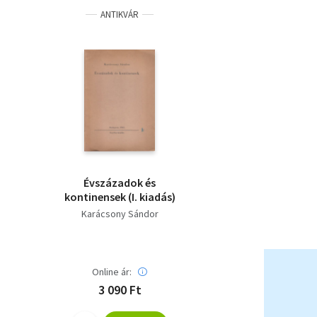
ANTIKVÁR
Évszázadok és
kontinensek (I. kiadás)
Karácsony Sándor
Online ár:
3 090 Ft