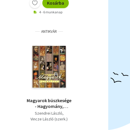
Kosárba
4 - 6 munkanap
ANTIKVÁR
Magyarok büszkesége
- Hagyomány,
Hősiesség, Jeles eleink
Szendrei László
Vincze László (szerk.)