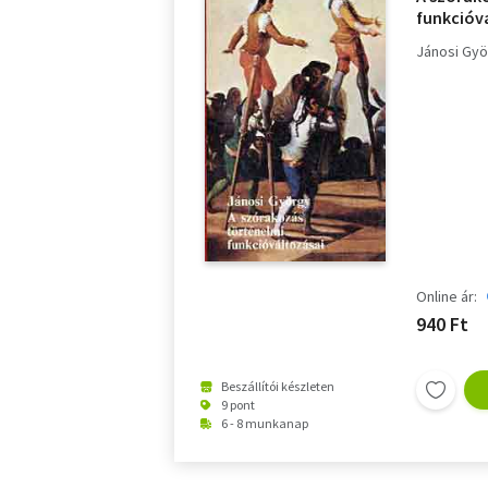
funkcióvá
Jánosi Gy
Online ár:
940 Ft
Beszállítói készleten
9 pont
6 - 8 munkanap