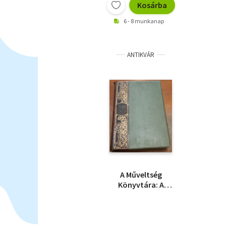
Kosárba
6 - 8 munkanap
ANTIKVÁR
A Műveltség
Könyvtára: A
Társadalom I-II. (Az
emberiség
művelődésének és
gazdasági életének