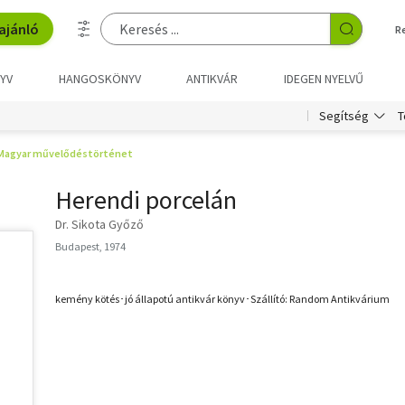
ajánló
R
YV
HANGOSKÖNYV
ANTIKVÁR
IDEGEN NYELVŰ
T
Segítség
Magyar művelődéstörténet
Herendi porcelán
Dr. Sikota Győző
Budapest, 1974
kemény kötés･jó állapotú antikvár könyv･Szállító: Random Antikvárium