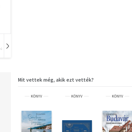
vű
Hangoskönyv
Film
Zene
Mit vettek még, akik ezt vették?
KÖNYV
KÖNYV
KÖNYV