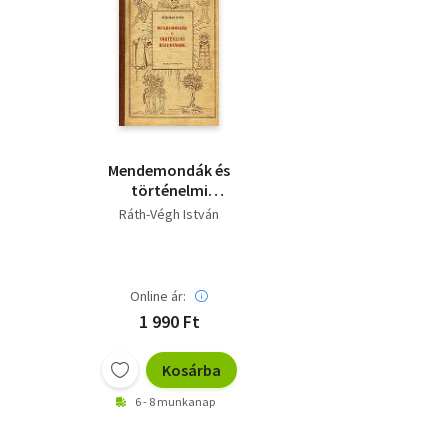
Mendemondák és
történelmi
hazugságok
Ráth-Végh István
Online ár:
1 990 Ft
Kosárba
6 - 8 munkanap