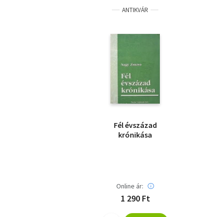
ANTIKVÁR
Fél évszázad
krónikása
Online ár:
1 290 Ft