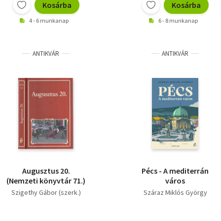
Kosárba
Kosárba
4 - 6 munkanap
6 - 8 munkanap
ANTIKVÁR
ANTIKVÁR
Augusztus 20.
Pécs - A mediterrán
(Nemzeti könyvtár 71.)
város
Szigethy Gábor (szerk.)
Száraz Miklós György