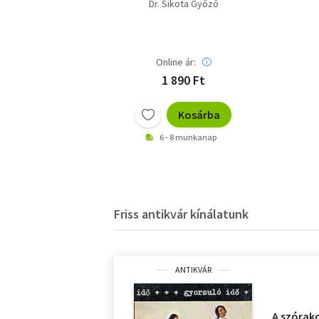
Dr. Sikota Győző
Online ár:
1 890 Ft
Kosárba
6 - 8 munkanap
Friss antikvár kínálatunk
ANTIKVÁR
A szórak