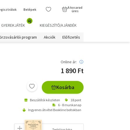
A kosarad
egisztrálok
Belépek
üres
új
GYEREKJÁTÉK
KIEGÉSZÍTŐ/AJÁNDÉK
örzsvásárlói program
Akciók
Előfizetés
Online ár:
1 890 Ft
Kosárba
Beszállítói készleten
18 pont
6 - 8 munkanap
Ingyenes átvétel Bookline boltokban
Tedd kosárba