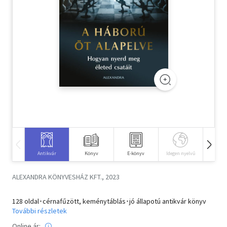
Szótár, nyelvkönyv
Tankönyv, segédkönyv
Társadalomtudomány
Természettudomány
Történelem
Vallás
Antikvár
Könyv
E-könyv
Idegen nyelvű
Hangos
ALEXANDRA KÖNYVESHÁZ KFT., 2023
128 oldal･cérnafűzött, keménytáblás･jó állapotú antikvár könyv
További részletek
Online ár: