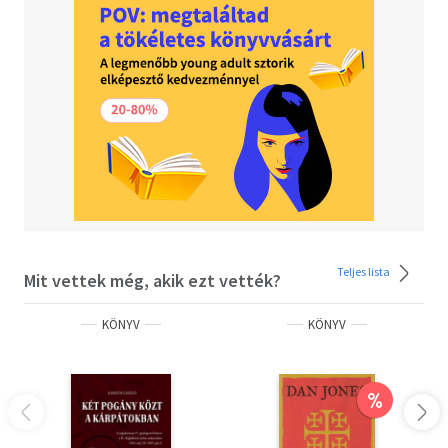
szembenálló és a szövetséges erőkhöz való
viszonyunkról, célkitűzésünk meghatározásáról vagy
éppen a kommunikáció fontosságáról, bármiféle
konfliktus során jól alkalmazhatóak, és segítségükkel
könnyebben nyerhetjük meg életünk csatáit.
Teljes lista
Mit vettek még, akik ezt vették?
KÖNYV
KÖNYV
%