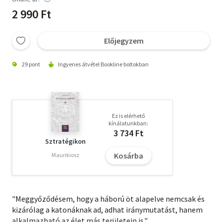
2 990 Ft
Előjegyzem
29 pont
Ingyenes átvétel Bookline boltokban
Ez is elérhető
kínálatunkban:
3 734 Ft
Sztratégikon
Kosárba
Maurikiosz
"Meggyőződésem, hogy a háború öt alapelve nemcsak és
kizárólag a katonáknak ad, adhat iránymutatást, hanem
alkalmazható az élet más területein is."