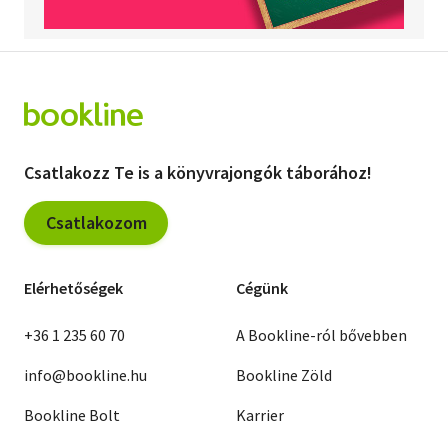
Csatlakozz Te is a könyvrajongók táborához!
Csatlakozom
Elérhetőségek
Cégünk
+36 1 235 60 70
A Bookline-ról bővebben
info@bookline.hu
Bookline Zöld
Bookline Bolt
Karrier