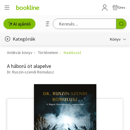
Üres
AI ajánló
Kategóriák
Könyv
Antikvár könyv
Történelem
Hadászat
Életmód, egészség
A háború öt alapelve
Erotika
Dr. Ruszin-szendi Romulusz
Gyermek- és ifjúsági
Hobbi, szabadidő
Irodalom
Művészet
Szakkönyv