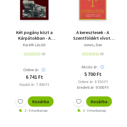
Két pogány közt a
A keresztesek - A
Kárpátokban - A
Szentföldért vívott
nagykanizsai 17.
háborúk története
Karáth László
Jones, Dan
gyalogezred harcai a
II. világháború utolsó
szakaszában 1944.
máj. 20 - 1945. ápr. 6.
Akciós ár:
Online ár:
5 700 Ft
6 741 Ft
Online ár: 8 550 Ft
Kiadói ár: 7 490 Ft
Eredeti ár: 9 500 Ft
Kosárba
Kosárba
2 - 3 munkanap
2 - 3 munkanap