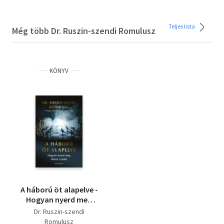
Teljes lista
Még több Dr. Ruszin-szendi Romulusz
KÖNYV
A háború öt alapelve -
Hogyan nyerd meg
életed csatáit
Dr. Ruszin-szendi
Romulusz