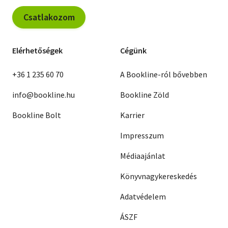
Csatlakozom
Elérhetőségek
Cégünk
+36 1 235 60 70
A Bookline-ról bővebben
info@bookline.hu
Bookline Zöld
Bookline Bolt
Karrier
Impresszum
Médiaajánlat
Könyvnagykereskedés
Adatvédelem
ÁSZF