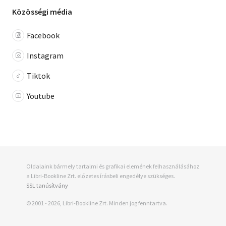
Közösségi média
Facebook
Instagram
Tiktok
Youtube
Oldalaink bármely tartalmi és grafikai elemének felhasználásához
a Libri-Bookline Zrt. előzetes írásbeli engedélye szükséges.
SSL tanúsítvány
© 2001 - 2026, Libri-Bookline Zrt. Minden jog fenntartva.