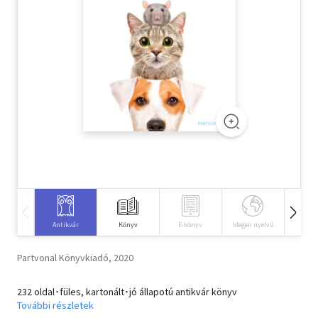
Szótár, nyelvkönyv
Tankönyv, segédkönyv
Társadalomtudomány
Természettudomány
Történelem
Vallás
Antikvár
Könyv
E-könyv
Idegen nyelvű
Hangos
Partvonal Könyvkiadó, 2020
232 oldal･füles, kartonált･jó állapotú antikvár könyv
További részletek