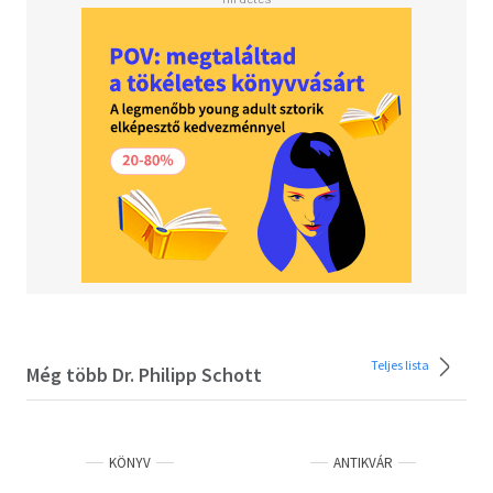
szórakoztató történetek megnevettetik,
elgondolkodtatják, vagy épp meghatják az olvasót, de
senkit nem hagynak hidegen.
Teljes lista
Még több Dr. Philipp Schott
KÖNYV
ANTIKVÁR