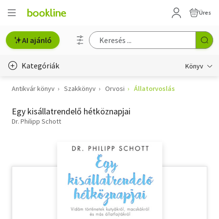
Üres
AI ajánló
Kategóriák
Könyv
Antikvár könyv
Szakkönyv
Orvosi
Állatorvoslás
Életmód, egészség
Egy kisállatrendelő hétköznapjai
Erotika
Dr. Philipp Schott
Gyermek- és ifjúsági
Hobbi, szabadidő
Irodalom
Művészet
Szakkönyv