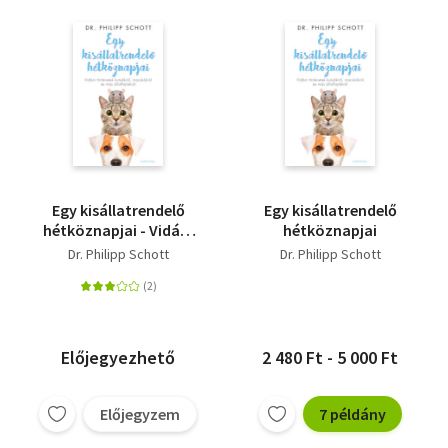
Egy kisállatrendelő
Egy kisállatrendelő
hétköznapjai - Vidám
hétköznapjai
történetek kutyákról,
Dr. Philipp Schott
Dr. Philipp Schott
macskákról és más
állatfajtákról
Előjegyezhető
2 480 Ft - 5 000 Ft
Előjegyzem
7 példány