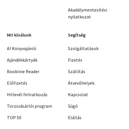
Akadálymentesítési
nyilatkozat
Mit kínálunk
Segítség
AI Könyvajánló
Szolgáltatások
Ajándékkártyák
Fizetés
Bookline Reader
Szállítás
Előfizetés
Átvevőhelyek
Hírlevél feliratkozás
Kapcsolat
Törzsvásárlói program
Súgó
TOP 50
Elállás