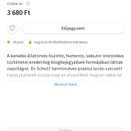
Online ár:
3 680 Ft
Előjegyzem
36 pont
Ingyenes átvétel Bookline boltokban
A kanadai állatorvos őszinte, humoros, sokszor önironikus
történetei eredetileg blogbejegyzések formájában láttak
napvilágot. Dr. Schott harmincéves praxisa során szerzett
tapasztalatait osztja meg az olvasókkal: hogyan adjuk be
a tablettát a macskánknak, milyen zárat szereljünk a
hűtőre, ha nem akarjuk, hogy a kutyánké legyen a sült
csirke, és mit kezdjünk a halunkkal, ha az félig lenyelte a
társát. De a történetek nem csak az állatokról szólnak. A
szerző az évek során felismerte, hogy állatorvosként a kis
kedvencek mellett a gazdikkal is kell foglalkoznia, akikről
szintén számtalan érdekességet tudhatunk meg.
A kisállatrendelő színes mindennapjairól szóló kedves,